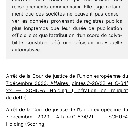
rensei­gne­ments commer­ciaux. Elle juge notam­
ment que ces socié­tés ne peuvent pas conser­
ver les données prove­nant de registres publics
plus long­temps que leur durée de publi­ca­tion
offi­cielle et que l’attribution d’un score de solva­
bi­lité consti­tue déjà une déci­sion indi­vi­duelle
automatisée.
Arrêt de la Cour de justice de l’Union euro­péenne du
7 décembre 2023, Affaires jointes C‑26/​22 et C‑64/​
22 — SCHUFA Holding (Libération de reli­quat
de dette)
Arrêt de la Cour de justice de l’Union euro­péenne du
7 décembre 2023, Affaire C‑634/​21
— SCHUFA
Holding (Scoring)