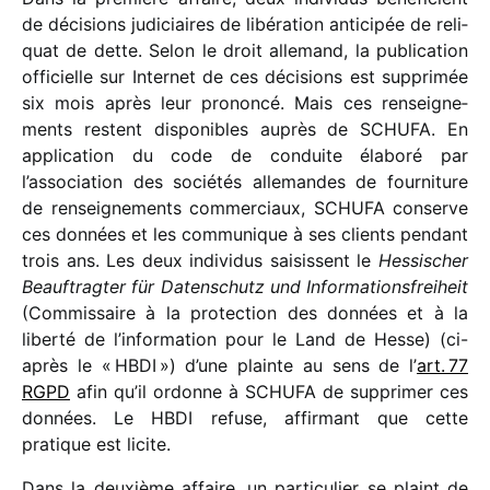
de déci­sions judi­ciaires de libé­ra­tion anti­ci­pée de reli­
quat de dette. Selon le droit alle­mand, la publi­ca­tion
offi­cielle sur Internet de ces déci­sions est suppri­mée
six mois après leur prononcé. Mais ces rensei­gne­
ments restent dispo­nibles auprès de SCHUFA. En
appli­ca­tion du code de conduite élaboré par
l’association des socié­tés alle­mandes de four­ni­ture
de rensei­gne­ments commer­ciaux, SCHUFA conserve
ces données et les commu­nique à ses clients pendant
trois ans. Les deux indi­vi­dus saisissent le
Hessischer
Beauftragter für Datenschutz und Informationsfreiheit
(Commissaire à la protec­tion des données et à la
liberté de l’information pour le Land de Hesse) (ci-
après le « HBDI ») d’une plainte au sens de l’
art. 77
RGPD
afin qu’il ordonne à SCHUFA de suppri­mer ces
données. Le HBDI refuse, affir­mant que cette
pratique est licite.
Dans la deuxième affaire, un parti­cu­lier se plaint de