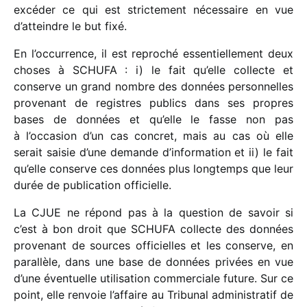
excé­der ce qui est stric­te­ment néces­saire en vue
d’atteindre le but fixé.
En l’occurrence, il est repro­ché essen­tiel­le­ment deux
choses à SCHUFA : i) le fait qu’elle collecte et
conserve un grand nombre des données person­nelles
prove­nant de registres publics dans ses propres
bases de données et qu’elle le fasse non pas
à l’occasion d’un cas concret, mais au cas où elle
serait saisie d’une demande d’information et ii) le fait
qu’elle conserve ces données plus long­temps que leur
durée de publi­ca­tion offi­cielle.
La CJUE ne répond pas à la ques­tion de savoir si
c’est à bon droit que SCHUFA collecte des données
prove­nant de sources offi­cielles et les conserve, en
paral­lèle, dans une base de données privées en vue
d’une éven­tuelle utili­sa­tion commer­ciale future. Sur ce
point, elle renvoie l’affaire au Tribunal admi­nis­tra­tif de