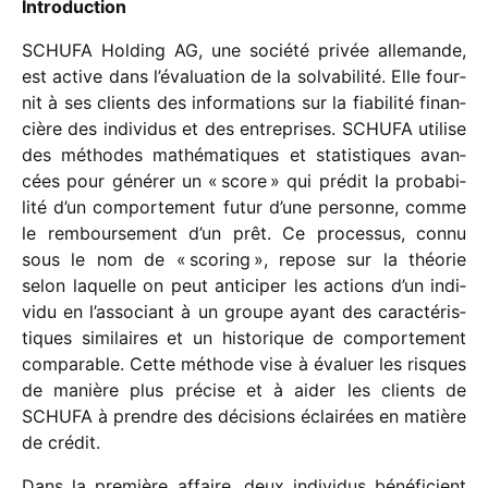
Introduction
SCHUFA Holding AG, une société privée alle­mande,
est active dans l’évaluation de la solva­bi­lité. Elle four­
nit à ses clients des infor­ma­tions sur la fiabi­lité finan­
cière des indi­vi­dus et des entre­prises. SCHUFA utilise
des méthodes mathé­ma­tiques et statis­tiques avan­
cées pour géné­rer un « score » qui prédit la proba­bi­
lité d’un compor­te­ment futur d’une personne, comme
le rembour­se­ment d’un prêt. Ce proces­sus, connu
sous le nom de « scoring », repose sur la théo­rie
selon laquelle on peut anti­ci­per les actions d’un indi­
vidu en l’associant à un groupe ayant des carac­té­ris­
tiques simi­laires et un histo­rique de compor­te­ment
compa­rable. Cette méthode vise à évaluer les risques
de manière plus précise et à aider les clients de
SCHUFA à prendre des déci­sions éclai­rées en matière
de crédit.
Dans la première affaire, deux indi­vi­dus béné­fi­cient