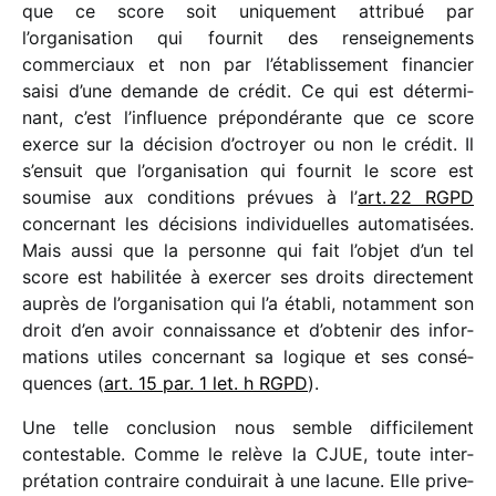
que ce score soit unique­ment attri­bué par
l’organisation qui four­nit des rensei­gne­ments
commer­ciaux et non par l’établissement finan­cier
saisi d’une demande de crédit. Ce qui est déter­mi­
nant, c’est l’influence prépon­dé­rante que ce score
exerce sur la déci­sion d’octroyer ou non le crédit. Il
s’ensuit que l’organisation qui four­nit le score est
soumise aux condi­tions prévues à l’
art. 22 RGPD
concer­nant les déci­sions indi­vi­duelles auto­ma­ti­sées.
Mais aussi que la personne qui fait l’objet d’un tel
score est habi­li­tée à exer­cer ses droits direc­te­ment
auprès de l’organisation qui l’a établi, notam­ment son
droit d’en avoir connais­sance et d’obtenir des infor­
ma­tions utiles concer­nant sa logique et ses consé­
quences (
art. 15 par. 1 let. h RGPD
).
Une telle conclu­sion nous semble diffi­ci­le­ment
contes­table. Comme le relève la CJUE, toute inter­
pré­ta­tion contraire condui­rait à une lacune. Elle prive­