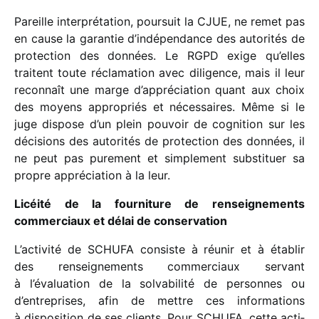
Pareille inter­pré­ta­tion, pour­suit la CJUE, ne remet pas
en cause la garan­tie d’indépendance des auto­ri­tés de
protec­tion des données. Le RGPD exige qu’elles
traitent toute récla­ma­tion avec dili­gence, mais il leur
recon­naît une marge d’appréciation quant aux choix
des moyens appro­priés et néces­saires. Même si le
juge dispose d’un plein pouvoir de cogni­tion sur les
déci­sions des auto­ri­tés de protec­tion des données, il
ne peut pas pure­ment et simple­ment substi­tuer sa
propre appré­cia­tion à la leur.
Licéité de la four­ni­ture de rensei­gne­ments
commer­ciaux et délai de conser­va­tion
L’activité de SCHUFA consiste à réunir et à établir
des rensei­gne­ments commer­ciaux servant
à l’évaluation de la solva­bi­lité de personnes ou
d’entreprises, afin de mettre ces infor­ma­tions
à dispo­si­tion de ses clients. Pour SCHUFA, cette acti­