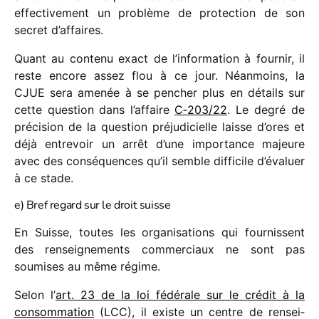
effec­ti­ve­ment un problème de protec­tion de son
secret d’affaires.
Quant au contenu exact de l’information à four­nir, il
reste encore assez flou à ce jour. Néanmoins, la
CJUE sera amenée à se pencher plus en détails sur
cette ques­tion dans l’affaire
C‑203/​22
. Le degré de
préci­sion de la ques­tion préju­di­cielle laisse d’ores et
déjà entre­voir un arrêt d’une impor­tance majeure
avec des consé­quences qu’il semble diffi­cile d’évaluer
à ce stade.
e) Bref regard sur le droit suisse
En Suisse, toutes les orga­ni­sa­tions qui four­nissent
des rensei­gne­ments commer­ciaux ne sont pas
soumises au même régime.
Selon l’
art. 23 de la loi fédé­rale sur le crédit à la
consom­ma­tion
(LCC), il existe un centre de rensei­