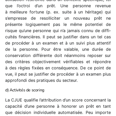
que l’octroi d’un prêt. Une personne reve­nue
à meilleure fortune (p. ex. suite à un héri­tage) qui
s’empresse de resol­li­ci­ter un nouveau prêt ne
présente logi­que­ment pas le même poten­tiel de
risque qu’une personne qui n’a jamais connu de diffi­
cul­tés finan­cières. Il peut se justi­fier dans un tel cas
de procé­der à un examen et à un suivi plus atten­tif
de la personne. Pour être valable, une durée de
conser­va­tion diffé­rente doit néan­moins repo­ser sur
des critères objec­ti­ve­ment véri­fiables et répondre
à des règles fixées en consé­quence. De ce point de
vue, il peut se justi­fier de procé­der à un examen plus
appro­fondi des pratiques du secteur.
d) Activités de scoring
La CJUE quali­fie l’attribution d’un score concer­nant la
capa­cité d’une personne à hono­rer un prêt en tant
que déci­sion indi­vi­duelle auto­ma­ti­sée. Peu importe