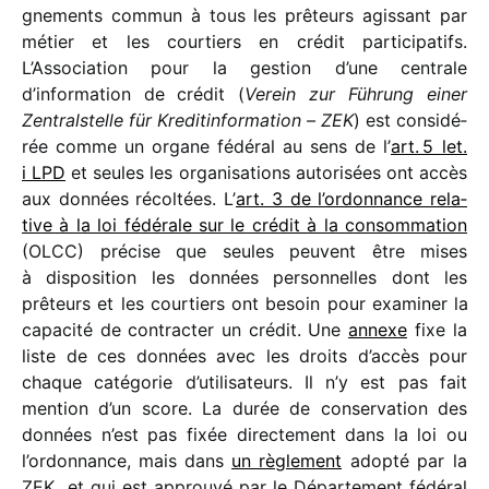
gne­ments commun à tous les prêteurs agis­sant par
métier et les cour­tiers en crédit parti­ci­pa­tifs.
L’Association pour la gestion d’une centrale
d’information de crédit (
Verein zur Führung einer
Zentralstelle für Kreditinformation – ZEK
) est consi­dé­
rée comme un organe fédé­ral au sens de l’
art. 5 let.
i LPD
et seules les orga­ni­sa­tions auto­ri­sées ont accès
aux données récol­tées. L’
art. 3 de l’ordonnance rela­
tive à la loi fédé­rale sur le crédit à la consom­ma­tion
(OLCC) précise que seules peuvent être mises
à dispo­si­tion les données person­nelles dont les
prêteurs et les cour­tiers ont besoin pour exami­ner la
capa­cité de contrac­ter un crédit. Une
annexe
fixe la
liste de ces données avec les droits d’accès pour
chaque caté­go­rie d’utilisateurs. Il n’y est pas fait
mention d’un score. La durée de conser­va­tion des
données n’est pas fixée direc­te­ment dans la loi ou
l’ordonnance, mais dans
un règle­ment
adopté par la
ZEK et qui est approuvé par le Département fédé­ral