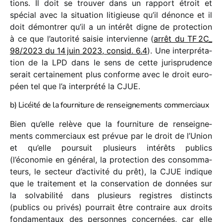
tions. Il doit se trou­ver dans un rapport étroit et
spécial avec la situa­tion liti­gieuse qu’il dénonce et il
doit démon­trer qu’il a un inté­rêt digne de protec­tion
à ce que l’autorité saisie inter­vienne (
arrêt du TF 2C_​
98/​2023 du 14 juin 2023, consid. 6.4
). Une inter­pré­ta­
tion de la LPD dans le sens de cette juris­pru­dence
serait certai­ne­ment plus conforme avec le droit euro­
péen tel que l’a inter­prété la CJUE.
b) Licéité de la fourniture de renseignements commerciaux
Bien qu’elle relève que la four­ni­ture de rensei­gne­
ments commer­ciaux est prévue par le droit de l’Union
et qu’elle pour­suit plusieurs inté­rêts publics
(l’économie en géné­ral, la protec­tion des consom­ma­
teurs, le secteur d’activité du prêt), la CJUE indique
que le trai­te­ment et la conser­va­tion de données sur
la solva­bi­lité dans plusieurs registres distincts
(publics ou privés) pour­rait être contraire aux droits
fonda­men­taux des personnes concer­nées, car elle