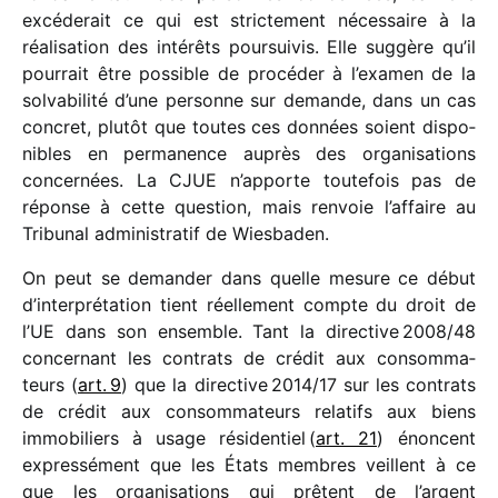
excé­de­rait ce qui est stric­te­ment néces­saire à la
réali­sa­tion des inté­rêts pour­sui­vis. Elle suggère qu’il
pour­rait être possible de procé­der à l’examen de la
solva­bi­lité d’une personne sur demande, dans un cas
concret, plutôt que toutes ces données soient dispo­
nibles en perma­nence auprès des orga­ni­sa­tions
concer­nées. La CJUE n’apporte toute­fois pas de
réponse à cette ques­tion, mais renvoie l’affaire au
Tribunal admi­nis­tra­tif de Wiesbaden.
On peut se deman­der dans quelle mesure ce début
d’interprétation tient réel­le­ment compte du droit de
l’UE dans son ensemble. Tant la direc­tive 2008/​48
concer­nant les contrats de crédit aux consom­ma­
teurs (
art. 9
)
que la direc­tive 2014/​17 sur les contrats
de crédit aux consom­ma­teurs rela­tifs aux biens
immo­bi­liers à usage rési­den­tiel (
art. 21
) énoncent
expres­sé­ment que les États membres veillent à ce
que les orga­ni­sa­tions qui prêtent de l’argent