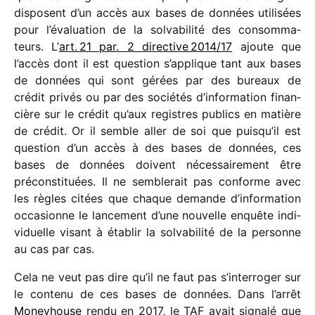
disposent d’un accès aux bases de données utili­sées
pour l’évaluation de la solva­bi­lité des consom­ma­
teurs. L’
art. 21 par. 2 direc­tive 2014/​17
ajoute que
l’accès dont il est ques­tion s’applique tant aux bases
de données qui sont gérées par des bureaux de
crédit privés ou par des socié­tés d’information finan­
cière sur le crédit qu’aux registres publics en matière
de crédit. Or il semble aller de soi que puisqu’il est
ques­tion d’un accès à des bases de données, ces
bases de données doivent néces­sai­re­ment être
précons­ti­tuées. Il ne semble­rait pas conforme avec
les règles citées que chaque demande d’information
occa­sionne le lance­ment d’une nouvelle enquête indi­
vi­duelle visant à établir la solva­bi­lité de la personne
au cas par cas.
Cela ne veut pas dire qu’il ne faut pas s’interroger sur
le contenu de ces bases de données. Dans l’arrêt
Moneyhouse
rendu en 2017, le TAF avait signalé que