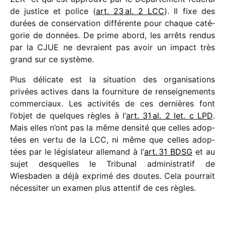
de justice et police (
art. 23 al. 2 LCC
)
. Il fixe des
durées de conser­va­tion diffé­rente pour chaque caté­
go­rie de donn
ées. De prime abord, les arrêts rendus
par la CJUE ne devraient pas avoir un impact très
grand sur ce système.
Plus déli­cate est la situa­tion des orga­ni­sa­tions
privées actives dans la four­ni­ture de rensei­gne­ments
commer­ciaux. Les acti­vi­tés de ces dernières font
l’objet de quelques règles à l’
art. 31 al. 2 let. c LPD
.
Mais elles n’ont pas la même densité que celles adop­
tées en vertu de la LCC, ni même que celles adop­
tées par le légis­la­teur alle­mand à l’
art. 31 BDSG
et au
sujet desquelles le Tribunal admi­nis­tra­tif de
Wiesbaden a déjà exprimé des doutes. Cela pour­rait
néces­si­ter un examen plus atten­tif de ces règles.