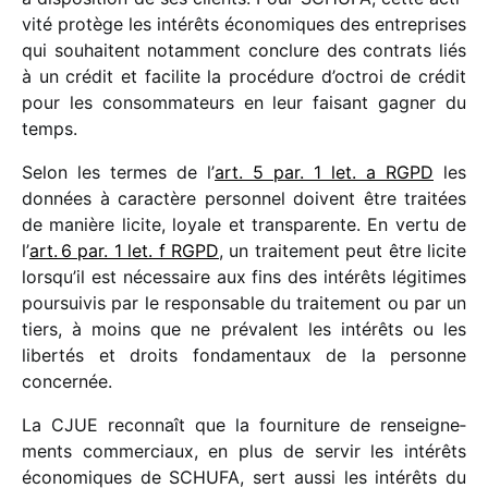
vité protège les inté­rêts écono­miques des entre­prises
qui souhaitent notam­ment conclure des contrats liés
à un crédit et faci­lite la procé­dure d’octroi de crédit
pour les consom­ma­teurs en leur faisant gagner du
temps.
Selon les termes de l’
art. 5 par. 1 let. a RGPD
les
données à carac­tère person­nel doivent être trai­tées
de manière licite, loyale et trans­pa­rente. En vertu de
l’
art. 6 par. 1 let. f RGPD
,
un trai­te­ment peut être licite
lorsqu’il est néces­saire aux fins des inté­rêts légi­times
pour­sui­vis par le respon­sable du trai­te­ment ou par un
tiers, à moins que ne prévalent les inté­rêts ou les
liber­tés et droits fonda­men­taux de la personne
concer­née.
La CJUE recon­naît que la four­ni­ture de rensei­gne­
ments commer­ciaux, en plus de servir les inté­rêts
écono­miques de SCHUFA, sert aussi les inté­rêts du