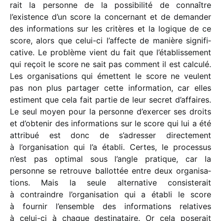
rait la personne de la possi­bi­lité de connaître
l’existence d’un score la concer­nant et de deman­der
des infor­ma­tions sur les critères et la logique de ce
score, alors que celui-ci l’affecte de manière signi­fi­
ca­tive. Le problème vient du fait que l’établissement
qui reçoit le score ne sait pas comment il est calculé.
Les orga­ni­sa­tions qui émettent le score ne veulent
pas non plus parta­ger cette infor­ma­tion, car elles
estiment que cela fait partie de leur secret d’affaires.
Le seul moyen pour la personne d’exercer ses droits
et d’obtenir des infor­ma­tions sur le score qui lui a été
attri­bué est donc de s’adresser direc­te­ment
à l’organisation qui l’a établi. Certes, le proces­sus
n’est pas opti­mal sous l’angle pratique, car la
personne se retrouve ballot­tée entre deux orga­ni­sa­
tions. Mais la seule alter­na­tive consis­te­rait
à contraindre l’organisation qui a établi le score
à four­nir l’ensemble des infor­ma­tions rela­tives
à celui-ci à chaque desti­na­taire. Or cela pose­rait