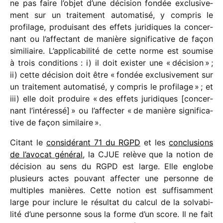
ne pas faire l’objet d’une déci­sion fondée exclu­si­ve­
ment sur un trai­te­ment auto­ma­tisé, y compris le
profi­lage, produi­sant des effets juri­diques la concer­
nant ou l’affectant de manière signi­fi­ca­tive de façon
simi­liaire. L’applicabilité de cette norme est soumise
à trois condi­tions : i) il doit exis­ter une « déci­sion » ;
ii) cette déci­sion doit être « fondée exclu­si­ve­ment sur
un trai­te­ment auto­ma­tisé, y compris le profi­lage » ; et
iii) elle doit produire « des effets juri­diques [concer­
nant l’intéressé] » ou l’affecter « de manière signi­fi­ca­
tive de façon simi­laire ».
Citant le
consi­dé­rant 71 du RGPD
et les
conclu­sions
de l’avocat géné­ral
, la CJUE relève que la notion de
déci­sion au sens du RGPD est large. Elle englobe
plusieurs actes pouvant affec­ter une personne de
multiples manières. Cette notion est suffi­sam­ment
large pour inclure le résul­tat du calcul de la solva­bi­
lité d’une personne sous la forme d’un score. Il ne fait