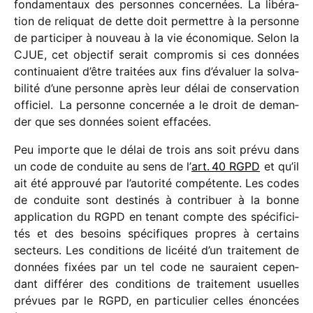
fonda­men­taux des personnes concer­nées. La libé­ra­
tion de reli­quat de dette doit permettre à la personne
de parti­ci­per à nouveau à la vie écono­mique. Selon la
CJUE, cet objec­tif serait compro­mis si ces données
conti­nuaient d’être trai­tées aux fins d’évaluer la solva­
bi­lité d’une personne après leur délai de conser­va­tion
offi­ciel.
La personne concer­née a le droit de deman­
der que ses données soient effacées.
Peu importe que le délai de trois ans soit prévu dans
un code de conduite au sens de l’
art. 40 RGPD
et qu’il
ait été approuvé par l’autorité compé­tente. Les codes
de conduite sont desti­nés à contri­buer à la bonne
appli­ca­tion du RGPD en tenant compte des spéci­fi­ci­
tés et des besoins spéci­fiques propres à certains
secteurs. Les condi­tions de licéité d’un trai­te­ment de
données fixées par un tel code ne sauraient cepen­
dant diffé­rer des condi­tions de trai­te­ment usuelles
prévues par le RGPD, en parti­cu­lier celles énon­cées