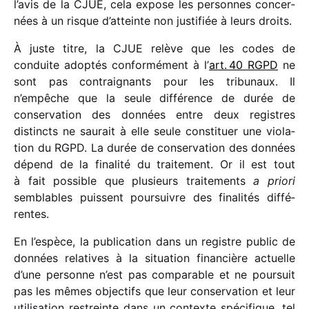
l’avis de la CJUE, cela expose les personnes concer­
nées à un risque d’atteinte non justi­fiée à leurs droits.
À juste titre, la CJUE relève que les codes de
conduite adop­tés confor­mé­ment à l’
art. 40 RGPD
ne
sont pas contrai­gnants pour les tribu­naux. Il
n’empêche que la seule diffé­rence de durée de
conser­va­tion des données entre deux registres
distincts ne saurait à elle seule consti­tuer une viola­
tion du RGPD. La durée de conser­va­tion des données
dépend de la fina­lité du trai­te­ment. Or il est tout
à fait possible que plusieurs trai­te­ments
a priori
semblables puissent pour­suivre des fina­li­tés diffé­
rentes.
En l’espèce, la publi­ca­tion dans un registre public de
données rela­tives à la situa­tion finan­cière actuelle
d’une personne n’est pas compa­rable et ne pour­suit
pas les mêmes objec­tifs que leur conser­va­tion et leur
utili­sa­tion restreinte dans un contexte spéci­fique, tel