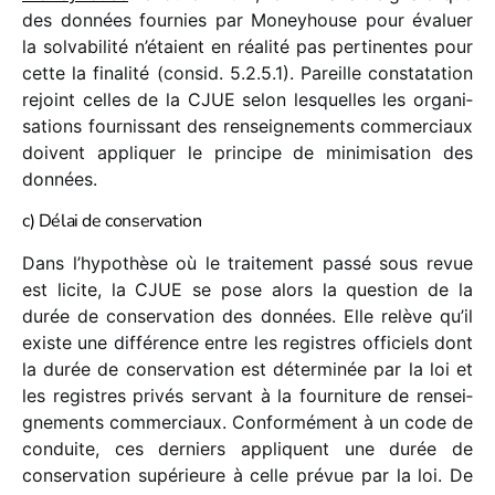
des données four­nies par Moneyhouse pour évaluer
la solva­bi­lité n’étaient en réalité pas perti­nentes pour
cette la fina­lité (consid. 5.2.5.1). Pareille consta­ta­tion
rejoint celles de la CJUE selon lesquelles les orga­ni­
sa­tions four­nis­sant des rensei­gne­ments commer­ciaux
doivent appli­quer le prin­cipe de mini­mi­sa­tion des
données.
c) Délai de conservation
Dans l’hypothèse où le trai­te­ment passé sous revue
est licite, la CJUE se pose alors la ques­tion de la
durée de conser­va­tion des données. Elle relève qu’il
existe une diffé­rence entre les registres offi­ciels dont
la durée de conser­va­tion est déter­mi­née par la loi et
les registres privés servant à la four­ni­ture de rensei­
gne­ments commer­ciaux. Conformément à un code de
conduite, ces derniers appliquent une durée de
conser­va­tion supé­rieure à celle prévue par la loi. De