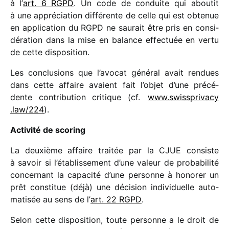
à l’
art. 6 RGPD
. Un code de conduite qui abou­tit
à une appré­cia­tion diffé­rente de celle qui est obte­nue
en appli­ca­tion du RGPD ne saurait être pris en consi­
dé­ra­tion dans la mise en balance effec­tuée en vertu
de cette dispo­si­tion.
Les conclu­sions que l’avocat géné­ral avait rendues
dans cette affaire avaient fait l’objet d’une précé­
dente contri­bu­tion critique (cf.
www​.swiss​pri​vacy​
.law/​224
)
.
Activité de scoring
La deuxième affaire trai­tée par la CJUE consiste
à savoir si l’établissement d’une valeur de proba­bi­lité
concer­nant la capa­cité d’une personne à hono­rer un
prêt consti­tue (déjà) une déci­sion indi­vi­duelle auto­
ma­ti­sée au sens de l’
art. 22 RGPD
.
Selon cette dispo­si­tion, toute personne a le droit de