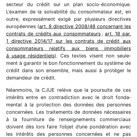
secteur du crédit sur un plan socio-écono­mique.
L’examen de la solva­bi­lité du consom­ma­teur est, en
outre, expres­sé­ment exigé par plusieurs direc­tives
euro­péennes (
art. 8 direc­tive 2008/​48 concer­nant les
contrats de crédits aux consom­ma­teurs
;
art. 18 par.
1 direc­tive 2014/​17 sur les contrats de crédit aux
consom­ma­teurs rela­tifs aux biens immo­bi­liers
à usage rési­den­tiels
). Ces textes visent non seule­
ment à garan­tir le bon fonc­tion­ne­ment du système de
crédit dans son ensemble, mais aussi à proté­ger le
deman­deur de crédit.
Néanmoins, la CJUE relève que la pour­suite de ces
inté­rêts entre en contra­dic­tion avec le droit fonda­
men­tal à la protec­tion des données des personnes
concer­nées. Les trai­te­ments de données néces­saires
à la four­ni­ture de rensei­gne­ments commer­ciaux
doivent dès lors faire l’objet d’une pondé­ra­tion avec
les inté­rêts des personnes concer­nées et ne pas