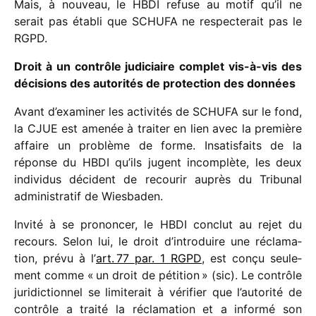
Mais, à nouveau, le HBDI refuse au motif qu’il ne
serait pas établi que SCHUFA ne respec­te­rait pas le
RGPD.
Droit à un contrôle judi­ciaire complet vis-à-vis des
déci­sions des auto­ri­tés de protec­tion des données
Avant d’examiner les acti­vi­tés de SCHUFA sur le fond,
la CJUE est amenée à trai­ter en lien avec la première
affaire un problème de forme. Insatisfaits de la
réponse du HBDI qu’ils jugent incom­plète, les deux
indi­vi­dus décident de recou­rir auprès du Tribunal
admi­nis­tra­tif de Wiesbaden.
Invité à se pronon­cer, le HBDI conclut au rejet du
recours. Selon lui, le droit d’introduire une récla­ma­
tion, prévu à l’
art. 77 par. 1 RGPD
, est conçu seule­
ment comme « un droit de péti­tion » (sic). Le contrôle
juri­dic­tion­nel se limi­te­rait à véri­fier que l’autorité de
contrôle a traité la récla­ma­tion et a informé son