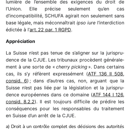
lumière de l’ensemble des exigences du droit de
l’Union. Elle précise seule­ment qu’en cas
d’incompatibilité, SCHUFA agirait non seule­ment sans
base légale, mais mécon­naî­trait
ipso iure
l’interdiction
édic­tée à l’
art. 22 par. 1 RGPD
.
Appréciation
La Suisse n’est pas tenue de s’aligner sur la juris­pru­
dence de la CJUE. Les tribu­naux procèdent géné­ra­le­
ment à une sorte de «
cherry picking
». Dans certains
cas, ils s’y réfèrent expres­sé­ment (
ATF 136 II 508,
consid. 6
) ; dans d’autres cas, non, arguant que la
Suisse n’est pas liée par la légis­la­tion et la juris­pru­
dence euro­péennes dans ce domaine (
ATF 144 I 126,
consid. 8.2.2
). Il est toujours diffi­cile de prédire les
consé­quences pour les respon­sables du trai­te­ment
en Suisse d’un arrêt de la CJUE.
a) Droit à un contrôle complet des décisions des autorités