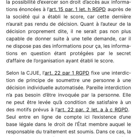
la possi­bi­lité d’exercer son droit d’accès aux infor­ma­
tions énon­cées à l’
art. 15 par. 1 let. h RGPD
auprès de
la société qui a établi le score, car cette dernière
n’aurait pas rendu de déci­sion. Quant à l’auteur de la
déci­sion propre­ment dite, il ne serait pas non plus
capable de donner suite à une telle demande, car il
ne dispose pas des infor­ma­tions pour ça, les infor­ma­
tions en ques­tion étant proté­gées par le secret
d’affaire de l’organisation ayant établi le score.
Selon la CJUE, l’
art. 22 par 1 RGPD
fixe une inter­dic­
tion de prin­cipe de soumettre une personne à une
déci­sion indi­vi­duelle auto­ma­ti­sée. Pareille inter­dic­tion
n’a pas besoin d’être invo­quée par la personne. Elle
ne peut être levée qu’à condi­tion de satis­faire à un
des motifs prévus à l’
art. 22 par. 2 let. a à c RGPD
.
Seul entre en ligne de compte ici l’existence d’une
base légale dans le droit de l’État membre auquel le
respon­sable du trai­te­ment est soumis. Dans ce cas, la