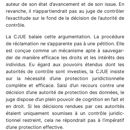
auteur de son état d’avancement et de son issue. En
revanche, il n’appartiendrait pas au juge de contrô­ler
l’exactitude sur le fond de la déci­sion de l’autorité de
contrôle.
La CJUE balaie cette argu­men­ta­tion. La procé­dure
de récla­ma­tion ne s’apparente pas à une péti­tion. Elle
est conçue comme un méca­nisme apte à sauve­gar­
der de manière effi­cace les droits et les inté­rêts des
indi­vi­dus. Eu égard aux pouvoirs éten­dus dont les
auto­ri­tés de contrôle sont inves­ties, la CJUE insiste
sur la néces­sité d’une protec­tion juri­dic­tion­nelle
complète et effi­cace. Saisi d’un recours contre une
déci­sion d’une auto­rité de protec­tion des données, le
juge dispose d’un plein pouvoir de cogni­tion en fait et
en droit. Si les déci­sions rendues par ces auto­ri­tés
étaient unique­ment soumises à un contrôle juri­dic­
tion­nel restreint, cela ne répon­drait pas à l’impératif
d’une protec­tion effec­tive.