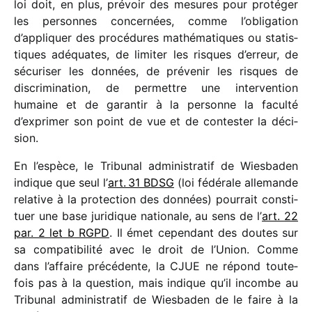
loi doit, en plus, prévoir des mesures pour proté­ger
les personnes concer­nées, comme l’obligation
d’appliquer des procé­dures mathé­ma­tiques ou statis­
tiques adéquates, de limi­ter les risques d’erreur, de
sécu­ri­ser les données, de préve­nir les risques de
discri­mi­na­tion, de permettre une inter­ven­tion
humaine et de garan­tir à la personne la faculté
d’exprimer son point de vue et de contes­ter la déci­
sion.
En l’espèce, le Tribunal admi­nis­tra­tif de Wiesbaden
indique que seul l’
art. 31 BDSG
(loi fédé­rale alle­mande
rela­tive à la protec­tion des données) pour­rait consti­
tuer une base juri­dique natio­nale, au sens de l’
art. 22
par. 2 let b RGPD
. Il émet cepen­dant des doutes sur
sa compa­ti­bi­lité avec le droit de l’Union. Comme
dans l’affaire précé­dente, la CJUE ne répond toute­
fois pas à la ques­tion, mais indique qu’il incombe au
Tribunal admi­nis­tra­tif de Wiesbaden de le faire à la