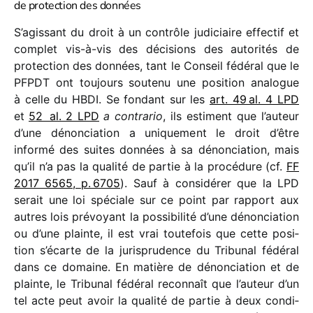
de protection des données
S’agissant du droit à un contrôle judi­ciaire effec­tif et
complet vis-à-vis des déci­sions des auto­ri­tés de
protec­tion des données, tant le Conseil fédé­ral que le
PFPDT ont toujours soutenu une posi­tion analogue
à celle du HBDI. Se fondant sur les
art. 49 al. 4 LPD
et
52 al. 2 LPD
a contra­rio
, ils estiment que l’auteur
d’une dénon­cia­tion a unique­ment le droit d’être
informé des suites données à sa dénon­cia­tion, mais
qu’il n’a pas la qualité de partie à la procé­dure (cf.
FF
2017 6565, p. 6705
). Sauf à consi­dé­rer que la LPD
serait une loi spéciale sur ce point par rapport aux
autres lois prévoyant la possi­bi­lité d’une dénon­cia­tion
ou d’une plainte, il est vrai toute­fois que cette posi­
tion s’écarte de la juris­pru­dence du Tribunal fédé­ral
dans ce domaine. En matière de dénon­cia­tion et de
plainte, le Tribunal fédé­ral recon­naît que l’auteur d’un
tel acte peut avoir la qualité de partie à deux condi­