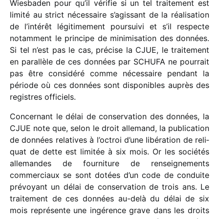
Wiesbaden pour qu’il véri­fie si un tel trai­te­ment est
limité au strict néces­saire s’agissant de la réali­sa­tion
de l’intérêt légi­ti­me­ment pour­suivi et s’il respecte
notam­ment le prin­cipe de mini­mi­sa­tion des données.
Si tel n’est pas le cas, précise la CJUE, le trai­te­ment
en paral­lèle de ces données par SCHUFA ne pour­rait
pas être consi­déré comme néces­saire pendant la
période où ces données sont dispo­nibles auprès des
registres offi­ciels.
Concernant le délai de conser­va­tion des données, la
CJUE note que, selon le droit alle­mand, la publi­ca­tion
de données rela­tives à l’octroi d’une libé­ra­tion de reli­
quat de dette est limi­tée à six mois. Or les socié­tés
alle­mandes de four­ni­ture de rensei­gne­ments
commer­ciaux se sont dotées d’un code de conduite
prévoyant un délai de conser­va­tion de trois ans. Le
trai­te­ment de ces données au-delà du délai de six
mois repré­sente une ingé­rence grave dans les droits