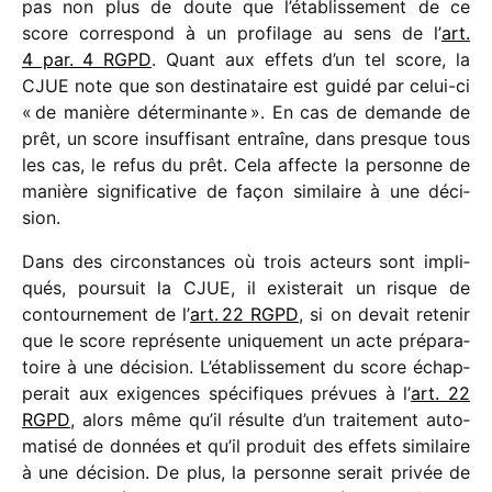
pas non plus de doute que l’établissement de ce
score corres­pond à un profi­lage au sens de l’
art.
4 par. 4 RGPD
. Quant aux effets d’un tel score, la
CJUE note que son desti­na­taire est guidé par celui-ci
« de manière déter­mi­nante ». En cas de demande de
prêt, un score insuf­fi­sant entraîne, dans presque tous
les cas, le refus du prêt. Cela affecte la personne de
manière signi­fi­ca­tive de façon simi­laire à une déci­
sion.
Dans des circons­tances où trois acteurs sont impli­
qués, pour­suit la CJUE, il exis­te­rait un risque de
contour­ne­ment de l’
art. 22 RGPD
,
si on devait rete­nir
que le score repré­sente unique­ment un acte prépa­ra­
toire à une déci­sion. L’établissement du score échap­
pe­rait aux exigences spéci­fiques prévues à l’
art. 22
RGPD
, alors même qu’il résulte d’un trai­te­ment auto­
ma­tisé de données et qu’il produit des effets simi­laire
à une déci­sion. De plus, la personne serait privée de