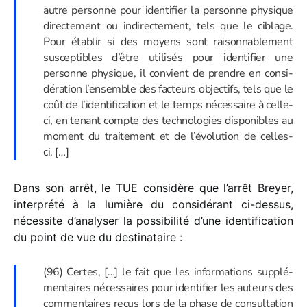
autre personne pour iden­ti­fier la personne physique
direc­te­ment ou indi­rec­te­ment, tels que le ciblage.
Pour établir si des moyens sont raison­na­ble­ment
suscep­tibles d’être utili­sés pour iden­ti­fier une
personne physique, il convient de prendre en consi­
dé­ra­tion l’ensemble des facteurs objec­tifs, tels que le
coût de l’identification et le temps néces­saire à celle-
ci, en tenant compte des tech­no­lo­gies dispo­nibles au
moment du trai­te­ment et de l’évolution de celles-
ci. […]
Dans son arrêt, le TUE consi­dère que l’arrêt Breyer,
inter­prété à la lumière du consi­dé­rant ci-dessus,
néces­site d’analyser la possi­bi­lité d’une iden­ti­fi­ca­tion
du point de vue du destinataire :
(96) Certes, […] le fait que les infor­ma­tions supplé­
men­taires néces­saires pour iden­ti­fier les auteurs des
commen­taires reçus lors de la phase de consul­ta­tion