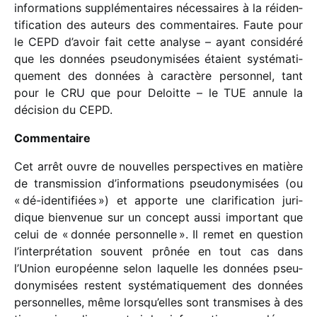
infor­ma­tions supplé­men­taires néces­saires à la réiden­
ti­fi­ca­tion des auteurs des commen­taires. Faute pour
le CEPD d’avoir fait cette analyse – ayant consi­déré
que les données pseu­do­ny­mi­sées étaient systé­ma­ti­
que­ment des données à carac­tère person­nel, tant
pour le CRU que pour Deloitte – le TUE annule la
déci­sion du CEPD.
Commentaire
Cet arrêt ouvre de nouvelles pers­pec­tives en matière
de trans­mis­sion d’informations pseu­do­ny­mi­sées (ou
« dé-iden­ti­fiées ») et apporte une clari­fi­ca­tion juri­
dique bien­ve­nue sur un concept aussi impor­tant que
celui de « donnée person­nelle ». Il remet en ques­tion
l’in­ter­pré­ta­tion souvent prônée en tout cas dans
l’Union euro­péenne selon laquelle les données pseu­
do­ny­mi­sées restent systé­ma­ti­que­ment des données
person­nelles, même lors­qu’elles sont trans­mises à des