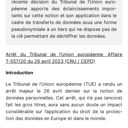
récente déci­sion du Tribunal de l’Union euro­
péenne apporte des éclair­cis­se­ments impor­
tants sur cette notion et son appli­ca­tion dans le
cadre de trans­ferts de données sous une forme
pseu­do­ny­mi­sée à un tiers qui ne dispose pas de
la clé permet­tant de déchif­frer les données.
Arrêt du Tribunal de l’Union euro­péenne, Affaire
T‑557/​20 du 26 avril 2023 (CRU /​ CEPD)
Introduction
Le Tribunal de l’Union euro­péenne (TUE) a rendu un
arrêt majeur le 26 avril dernier sur la notion de
données person­nelles. Cet arrêt, qui n’a pas (encore)
fait les gros titres, aura sans aucun doute un impact
consi­dé­rable sur l’application du droit de la protec­
tion des données en Europe et dans le monde.