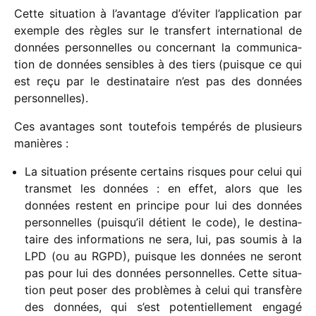
Cette situa­tion à l’avantage d’éviter l’application par
exemple des règles sur le trans­fert inter­na­tio­nal de
données person­nelles ou concer­nant la commu­ni­ca­
tion de données sensibles à des tiers (puisque ce qui
est reçu par le desti­na­taire n’est pas des données
personnelles).
Ces avan­tages sont toute­fois tempé­rés de plusieurs
manières :
La situa­tion présente certains risques pour celui qui
trans­met les données : en effet, alors que les
données restent en prin­cipe pour lui des données
person­nelles (puisqu’il détient le code), le desti­na­
taire des infor­ma­tions ne sera, lui, pas soumis à la
LPD (ou au RGPD), puisque les données ne seront
pas pour lui des données person­nelles. Cette situa­
tion peut poser des problèmes à celui qui trans­fère
des données, qui s’est poten­tiel­le­ment engagé