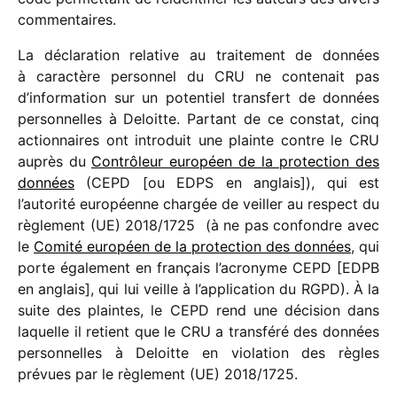
commentaires.
La décla­ra­tion rela­tive au trai­te­ment de données
à carac­tère person­nel du CRU ne conte­nait pas
d’information sur un poten­tiel trans­fert de données
person­nelles à Deloitte. Partant de ce constat, cinq
action­naires ont intro­duit une plainte contre le CRU
auprès du
Contrôleur euro­péen de la protec­tion des
données
(CEPD [ou EDPS en anglais]), qui est
l’autorité euro­péenne char­gée de veiller au respect du
règle­ment (UE) 2018/​1725 (à ne pas confondre avec
le
Comité euro­péen de la protec­tion des données
, qui
porte égale­ment en fran­çais l’acronyme CEPD [EDPB
en anglais], qui lui veille à l’application du RGPD). À la
suite des plaintes, le CEPD rend une déci­sion dans
laquelle il retient que le CRU a trans­féré des données
person­nelles à Deloitte en viola­tion des règles
prévues par le règle­ment (UE) 2018/​1725.