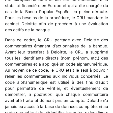
stabi­lité finan­cière en Europe et qui a été char­gée du
cas de la Banco Popular Español en pleine déroute.
Pour les besoins de la procé­dure, le CRU mandate le
cabi­net Deloitte afin de procé­der à une évalua­tion
des actifs de la banque.
Dans ce cadre, le CRU partage avec Deloitte des
commen­taires émanant d’actionnaires de la banque.
Avant leur trans­fert à Deloitte, le CRU a supprimé
tous les iden­ti­fiants directs (nom, prénom, etc.) des
commen­taires et a appli­qué un code alpha­nu­mé­rique.
Au moyen de ce code, le CRU était le seul à pouvoir
relier les commen­taires aux indi­vi­dus concer­nés. Le
code alpha­nu­mé­rique est utilisé à des fins d’audit
pour permettre de véri­fier, et éven­tuel­le­ment de
démon­trer,
a poste­riori
que chaque commen­taire
avait été traité et dûment pris en compte. Deloitte n’a
jamais eu accès à la base de données complète, ni au
code permet­tant de réiden­ti­fier les auteurs des divers