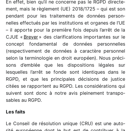
En effet, bien qu’il ne concerne pas le RGPD direc­te­
ment, mais le règle­ment (UE) 2018/​1725 – qui est son
pendant pour les trai­te­ments de données person­
nelles effec­tués par les insti­tu­tions et organes de l’UE
– il apporte pour la première fois depuis l’arrêt de la
CJUE «
Breyer
» des clari­fi­ca­tions impor­tantes sur le
concept fonda­men­tal de données person­nelles
(respec­ti­ve­ment de données à carac­tère person­nel
selon la termi­no­lo­gie en droit euro­péen). Nous préci­
sons d’emblée que les dispo­si­tions légales sur
lesquelles l’arrêt se fonde sont iden­tiques dans le
RGPD, et que les prin­ci­pales déci­sions de justice
citées se rapportent au RGPD. Les consi­dé­ra­tions qui
suivent sont donc à notre avis plei­ne­ment trans­po­
sables au RGPD.
Les faits
Le Conseil de réso­lu­tion unique (CRU) est une auto­
rité euro­péenne dont le but est de contri­buer à la