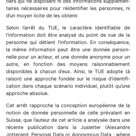
tiers qui ne disposent ni des infor­ma­tions supplé­men­
taires néces­saires pour réiden­ti­fier les personnes, ni
d’un moyen licite de les obtenir.
Selon l’arrêt du TUE, le carac­tère iden­ti­fiable de
l’information doit être analysé du point de vue de la
personne qui détient l’information. En consé­quence,
la même infor­ma­tion peut être une donnée person­
nelle pour un acteur, et une donnée anonyme pour un
autre, en fonc­tion des moyens raison­na­ble­ment
dispo­nibles à chacun d’eux. Ainsi, le TUE adopte (à
raison) une approche fondée sur le risque d’iden­ti­fi­
ca­tion dans chaque scéna­rio indi­vi­duel, plutôt qu’une
approche absolue.
Cet arrêt rapproche la concep­tion euro­péenne de la
notion de donnée person­nelle de celle préva­lant en
Suisse, que l’auteur de cet article a analy­sée dans une
récente publi­ca­tion dans la Jusletter (Alexandre
Jotterand, Personal Data or Anonymous Data : where