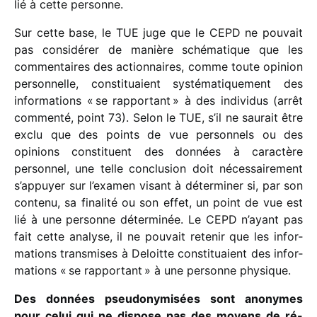
lié à cette personne.
Sur cette base, le TUE juge que le CEPD ne pouvait
pas consi­dé­rer de manière sché­ma­tique que les
commen­taires des action­naires, comme toute opinion
person­nelle, consti­tuaient systé­ma­ti­que­ment des
infor­ma­tions « se rappor­tant » à des indi­vi­dus (arrêt
commenté, point 73). Selon le TUE, s’il ne saurait être
exclu que des points de vue person­nels ou des
opinions consti­tuent des données à carac­tère
person­nel, une telle conclu­sion doit néces­sai­re­ment
s’appuyer sur l’examen visant à déter­mi­ner si, par son
contenu, sa fina­lité ou son effet, un point de vue est
lié à une personne déter­mi­née. Le CEPD n’ayant pas
fait cette analyse, il ne pouvait rete­nir que les infor­
ma­tions trans­mises à Deloitte consti­tuaient des infor­
ma­tions « se rappor­tant » à une personne physique.
Des données pseu­do­ny­mi­sées sont anonymes
pour celui qui ne dispose pas des moyens de ré-