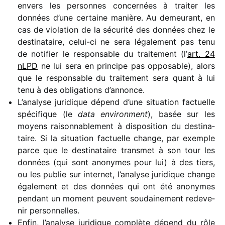
envers les personnes concer­nées à trai­ter les
données d’une certaine manière. Au demeu­rant, en
cas de viola­tion de la sécu­rité des données chez le
desti­na­taire, celui-ci ne sera léga­le­ment pas tenu
de noti­fier le respon­sable du trai­te­ment (l’
art. 24
nLPD
ne lui sera en prin­cipe pas oppo­sable), alors
que le respon­sable du trai­te­ment sera quant à lui
tenu à des obli­ga­tions d’annonce.
L’analyse juri­dique dépend d’une situa­tion factuelle
spéci­fique (le
data envi­ron­ment
), basée sur les
moyens raison­na­ble­ment à dispo­si­tion du desti­na­
taire. Si la situa­tion factuelle change, par exemple
parce que le desti­na­taire trans­met à son tour les
données (qui sont anonymes pour lui) à des tiers,
ou les publie sur inter­net, l’analyse juri­dique change
égale­ment et des données qui ont été anonymes
pendant un moment peuvent soudai­ne­ment rede­ve­
nir personnelles.
Enfin, l’analyse juri­dique complète dépend du rôle