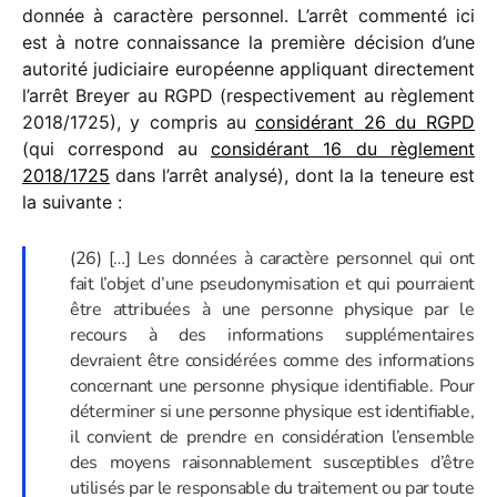
donnée à carac­tère person­nel. L’arrêt commenté ici
est à notre connais­sance la première déci­sion d’une
auto­rité judi­ciaire euro­péenne appli­quant direc­te­ment
l’arrêt Breyer au RGPD (respec­ti­ve­ment au règle­ment
2018/​1725), y compris au
consi­dé­rant 26 du RGPD
(qui corres­pond au
consi­dé­rant 16 du règle­ment
2018/​1725
dans l’arrêt analysé), dont la la teneure est
la suivante :
(26) […] Les données à carac­tère person­nel qui ont
fait l’objet d’une pseu­do­ny­mi­sa­tion et qui pour­raient
être attri­buées à une personne physique par le
recours à des infor­ma­tions supplé­men­taires
devraient être consi­dé­rées comme des infor­ma­tions
concer­nant une personne physique iden­ti­fiable. Pour
déter­mi­ner si une personne physique est iden­ti­fiable,
il convient de prendre en consi­dé­ra­tion l’ensemble
des moyens raison­na­ble­ment suscep­tibles d’être
utili­sés par le respon­sable du trai­te­ment ou par toute