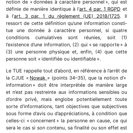
notion de « données à carac­tère person­nel », qui est
défi­nie de manière iden­tique à l’
art. 4 par. 1 RGPD
et
à l’
art. 3 par. 1 du règle­ment (UE) 2018/​1725
. Il
ressort de cette défi­ni­tion qu’une infor­ma­tion consti­
tue une donnée à carac­tère person­nel, si quatre
condi­tions cumu­la­tives sont réunies, soit (1)
l’existence d’une infor­ma­tion, (2) qui « se rapporte » à
(3) une personne physique et, enfin, (4) que cette
personne soit « iden­ti­fiée ou identifiable ».
Le TUE rappelle tout d’abord, en réfé­rence à l’arrêt de
la CJUE «
Nowak
» (points 34–35), que la notion d’«
infor­ma­tion » doit être inter­pré­tée de manière large
et n’est pas restreinte aux infor­ma­tions sensibles ou
d’ordre privé, mais englobe poten­tiel­le­ment toute
sorte d’informations, tant objec­tives que subjec­tives
sous forme d’avis ou d’appréciations, à condi­tion que
celles-ci « concernent » la personne en cause, ce qui
sera le cas si son contenu, sa fina­lité ou son effet est