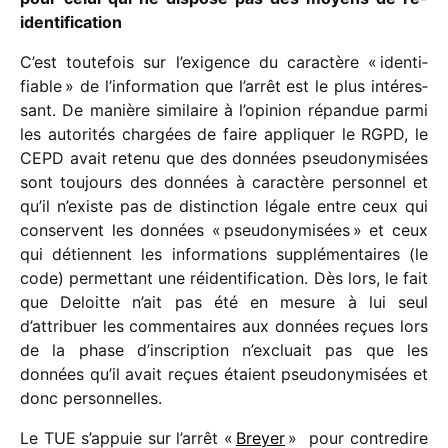
identification
C’est toute­fois sur l’exigence du carac­tère « iden­ti­
fiable » de l’information que l’arrêt est le plus inté­res­
sant. De manière simi­laire à l’opinion répan­due parmi
les auto­ri­tés char­gées de faire appli­quer le RGPD, le
CEPD avait retenu que des données pseu­do­ny­mi­sées
sont toujours des données à carac­tère person­nel et
qu’il n’existe pas de distinc­tion légale entre ceux qui
conservent les données « pseu­do­ny­mi­sées » et ceux
qui détiennent les infor­ma­tions supplé­men­taires (le
code) permet­tant une réiden­ti­fi­ca­tion. Dès lors, le fait
que Deloitte n’ait pas été en mesure à lui seul
d’attribuer les commen­taires aux données reçues lors
de la phase d’inscription n’excluait pas que les
données qu’il avait reçues étaient pseu­do­ny­mi­sées et
donc personnelles.
Le TUE s’appuie sur l’arrêt «
Breyer
» pour contre­dire