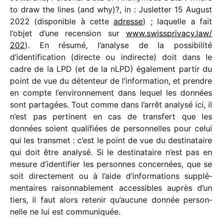
to draw the lines (and why)?, in : Jusletter 15 August
2022 (dispo­nible à cette
adresse
) ; laquelle a fait
l’objet d’une recen­sion sur
www​.swiss​pri​vacy​.law/​
202
). En résumé, l’analyse de la possi­bi­lité
d’identification (directe ou indi­recte) doit dans le
cadre de la LPD (et de la nLPD) égale­ment partir du
point de vue du déten­teur de l’information, et prendre
en compte l’environnement dans lequel les données
sont parta­gées. Tout comme dans l’arrêt analysé ici, il
n’est pas perti­nent en cas de trans­fert que les
données soient quali­fiées de person­nelles pour celui
qui les trans­met : c’est le point de vue du desti­na­taire
qui doit être analysé. Si le desti­na­taire n’est pas en
mesure d’identifier les personnes concer­nées, que se
soit direc­te­ment ou à l’aide d’informations supplé­
men­taires raison­na­ble­ment acces­sibles auprès d’un
tiers, il faut alors rete­nir qu’aucune donnée person­
nelle ne lui est communiquée.