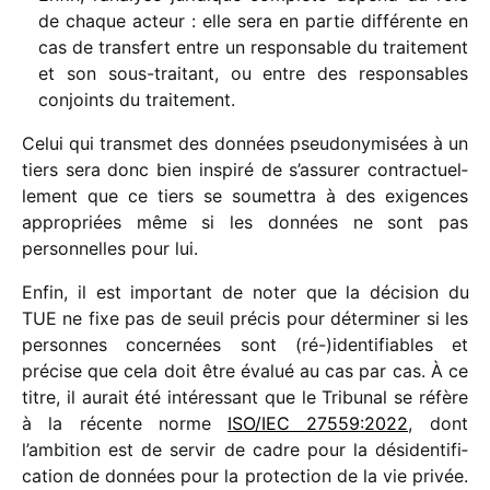
de chaque acteur : elle sera en partie diffé­rente en
cas de trans­fert entre un respon­sable du trai­te­ment
et son sous-trai­tant, ou entre des respon­sables
conjoints du traitement.
Celui qui trans­met des données pseu­do­ny­mi­sées à un
tiers sera donc bien inspiré de s’assurer contrac­tuel­
le­ment que ce tiers se soumet­tra à des exigences
appro­priées même si les données ne sont pas
person­nelles pour lui.
Enfin, il est impor­tant de noter que la déci­sion du
TUE ne fixe pas de seuil précis pour déter­mi­ner si les
personnes concer­nées sont (ré-)identifiables et
précise que cela doit être évalué au cas par cas. À ce
titre, il aurait été inté­res­sant que le Tribunal se réfère
à la récente norme
ISO/​IEC 27559:2022
, dont
l’ambition est de servir de cadre pour la dési­den­ti­fi­
ca­tion de données pour la protec­tion de la vie privée.