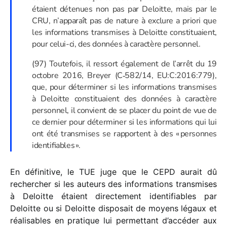
étaient déte­nues non pas par Deloitte, mais par le
CRU, n’apparaît pas de nature à exclure a priori que
les infor­ma­tions trans­mises à Deloitte consti­tuaient,
pour celui-ci, des données à carac­tère personnel.
(97) Toutefois, il ressort égale­ment de l’arrêt du 19
octobre 2016, Breyer (C‑582/​14, EU:C:2016:779),
que, pour déter­mi­ner si les infor­ma­tions trans­mises
à Deloitte consti­tuaient des données à carac­tère
person­nel, il convient de se placer du point de vue de
ce dernier pour déter­mi­ner si les infor­ma­tions qui lui
ont été trans­mises se rapportent à des « personnes
identifiables ».
En défi­ni­tive, le TUE juge que le CEPD aurait dû
recher­cher si les auteurs des infor­ma­tions trans­mises
à Deloitte étaient direc­te­ment iden­ti­fiables par
Deloitte ou si Deloitte dispo­sait de moyens légaux et
réali­sables en pratique lui permet­tant d’accéder aux