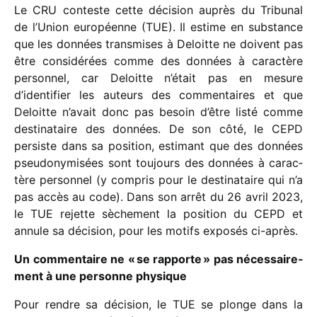
Le CRU conteste cette déci­sion auprès du Tribunal
de l’Union euro­péenne (TUE). Il estime en substance
que les données trans­mises à Deloitte ne doivent pas
être consi­dé­rées comme des données à carac­tère
person­nel, car Deloitte n’était pas en mesure
d’identifier les auteurs des commen­taires et que
Deloitte n’avait donc pas besoin d’être listé comme
desti­na­taire des données. De son côté, le CEPD
persiste dans sa posi­tion, esti­mant que des données
pseu­do­ny­mi­sées sont toujours des données à carac­
tère person­nel (y compris pour le desti­na­taire qui n’a
pas accès au code). Dans son arrêt du 26 avril 2023,
le TUE rejette sèche­ment la posi­tion du CEPD et
annule sa déci­sion, pour les motifs expo­sés ci-après.
Un commen­taire ne « se rapporte » pas néces­sai­re­
ment à une personne physique
Pour rendre sa déci­sion, le TUE se plonge dans la