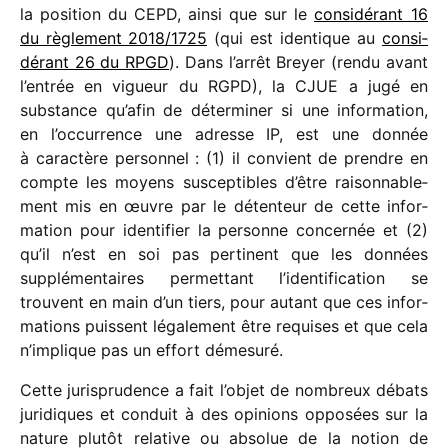
la posi­tion du CEPD, ainsi que sur le
consi­dé­rant 16
du règle­ment 2018/​1725
(qui est iden­tique au
consi­
dé­rant 26 du RPGD
). Dans l’arrêt Breyer (rendu avant
l’entrée en vigueur du RGPD), la CJUE a jugé en
substance qu’afin de déter­mi­ner si une infor­ma­tion,
en l’occurrence une adresse IP, est une donnée
à carac­tère person­nel : (1) il convient de prendre en
compte les moyens suscep­tibles d’être raison­na­ble­
ment mis en œuvre par le déten­teur de cette infor­
ma­tion pour iden­ti­fier la personne concer­née et (2)
qu’il n’est en soi pas perti­nent que les données
supplé­men­taires permet­tant l’identification se
trouvent en main d’un tiers, pour autant que ces infor­
ma­tions puissent léga­le­ment être requises et que cela
n’implique pas un effort démesuré.
Cette juris­pru­dence a fait l’objet de nombreux débats
juri­diques et conduit à des opinions oppo­sées sur la
nature plutôt rela­tive ou abso­lue de la notion de