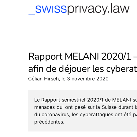
-->
Rapport MELANI 2020/​1 
afin de déjouer les cybera
Célian Hirsch
, le 3 novembre 2020
Le
Rapport semes­triel 2020/​1 de MELANI sur l
me­naces qui ont pesé sur la Suisse durant l
du coro­na­vi­rus, les cybe­rat­taques ont été
précédentes.