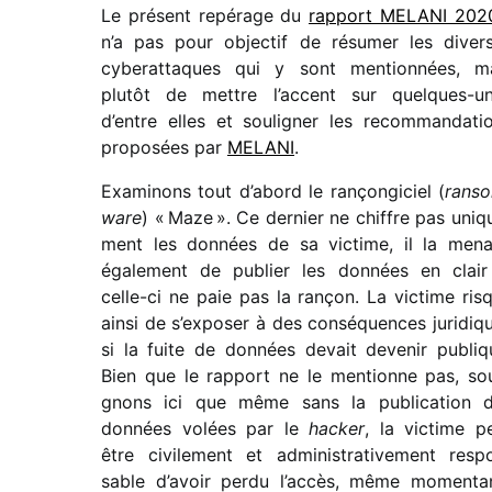
Le présent repé­rage du
rapport MELANI 2020
n’a pas pour objec­tif de résu­mer les diver
cybe­rat­taques qui y sont mention­nées, m
plutôt de mettre l’ac­cent sur quelques-u
d’entre elles et souli­gner les recom­man­da­ti
propo­sées par
MELANI
.
Examinons tout d’abord le rançon­gi­ciel (
rans
ware
) « Maze ». Ce dernier ne chiffre pas uniq
ment les données de sa victime, il la men
égale­ment de publier les données en clair
celle-ci ne paie pas la rançon. La victime ris
ainsi de s’ex­po­ser à des consé­quences juri­diq
si la fuite de données devait deve­nir publiq
Bien que le rapport ne le mentionne pas, sou
gnons ici que même sans la publi­ca­tion 
données volées par le
hacker
, la victime p
être civi­le­ment et admi­nis­tra­ti­ve­ment resp
sable d’avoir perdu l’ac­cès, même momen­ta