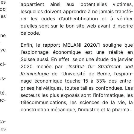
les
appar­tient ainsi aux poten­tielles victimes,
top
lesquelles doivent apprendre à ne jamais trans­fé­
les
rer les codes d’au­then­ti­fi­ca­tion et à véri­fier
qu’elles sont sur le bon site web avant d’ins­crire
ce code.
une
;
Enfin, le
rapport MELANI 2020/​1
souligne que
ive
l’es­pion­nage écono­mique est une réalité en
Suisse aussi. En effet, selon une étude de janvier
ci­
2020 menée par l’
Institut für Strafrecht und
Kriminologie
de l’Université de Berne, l’es­pion­
us­
nage écono­mique touche 15 à 33% des entre­
prises helvé­tiques, toutes tailles confon­dues. Les
té,
secteurs les plus expo­sés sont l’informatique, les
ac­
télé­com­mu­ni­ca­tions, les sciences de la vie, la
construc­tion méca­nique, l’industrie et la pharma.
sa­
des