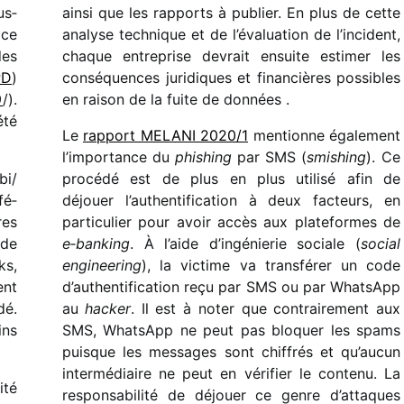
us­
ainsi que les rapports à publier. En plus de cette
ice
analyse tech­nique et de l’éva­lua­tion de l’in­ci­dent,
des
chaque entre­prise devrait ensuite esti­mer les
PD
)
consé­quences juri­diques et finan­cières possibles
9
/​).
en raison de la fuite de données .
été
Le
rapport MELANI 2020/​1
mentionne égale­ment
l’im­por­tance du
phishing
par SMS (
smishing
). Ce
i/​
procédé est de plus en plus utilisé afin de
fé­
déjouer l’au­then­ti­fi­ca­tion à deux facteurs, en
res
parti­cu­lier pour avoir accès aux plate­formes de
ude
e‑banking
. À l’aide d’in­gé­nie­rie sociale (
social
ks,
engi­nee­ring
), la victime va trans­fé­rer un code
ent
d’au­then­ti­fi­ca­tion reçu par SMS ou par WhatsApp
é.
au
hacker
. Il est à noter que contrai­re­ment aux
ins
SMS, WhatsApp ne peut pas bloquer les spams
puisque les messages sont chif­frés et qu’au­cun
inter­mé­diaire ne peut en véri­fier le contenu. La
ité
respon­sa­bi­lité de déjouer ce genre d’at­taques