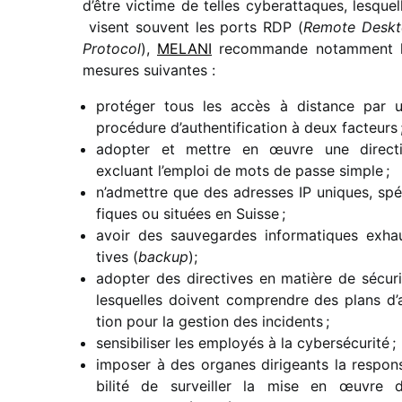
d’être victime de telles cybe­rat­taques, lesquel
visent souvent les ports RDP (
Remote Desk
Protocol
),
MELANI
recom­mande notam­ment 
mesures suivantes :
proté­ger tous les accès à distance par 
procé­dure d’au­then­ti­fi­ca­tion à deux facteurs 
adop­ter et mettre en œuvre une direc­t
excluant l’emploi de mots de passe simple ;
n’ad­mettre que des adresses IP uniques, spé
fiques ou situées en Suisse ;
avoir des sauve­gardes infor­ma­tiques exha
tives (
backup
);
adop­ter des direc­tives en matière de sécu­ri
lesquelles doivent comprendre des plans d’
tion pour la gestion des incidents ;
sensi­bi­li­ser les employés à la cybersécurité ;
impo­ser à des organes diri­geants la respon­
bi­lité de surveiller la mise en œuvre 