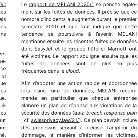
/​1
Le
rapport de MELANI 2020/​1
se penche égale­
ses
ment sur les fuites de données. Il précise que ce
ais
nombre d’in­ci­dents a augmenté durant le premier
nes
semestre 2020 et que tout indique que cette
ons
tendance se pour­sui­vra à l’ave­nir.
MELANI
mentionne ensuite les récentes fuites de données
dont EasyJet et le groupe hôte­lier Marriott ont
om­
été victimes. Le rapport souligne ensuite que les
ue­
fuites de données sont de plus en plus
ace
fréquentes dans le
cloud
.
 si
que
Afin d’adop­ter une action rapide et coor­don­née
ues
lors d’une fuite de données, MELANI recom­
ue.
mande en parti­cu­lier que chaque entre­prise
li­
élabore un plan de réponse aux viola­tions de la
des
sécu­rité des données (
data breach response plan
eut
; cf.
swiss​pri​vacy​.law/​21/
). Ce plan devrait inclure
on­
des proces­sus servant à préci­ser l’am­pleur du
né,
dommage, la manière d’in­for­mer les victimes,