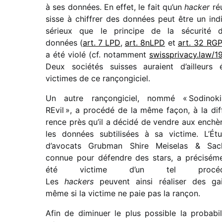
à ses données. En effet, le fait qu’un
hacker
ré
sisse à chif­frer des données peut être un ind
sérieux que le prin­cipe de la sécu­rité 
données (
art. 7 LPD
,
art. 8nLPD
et
art. 32 RG
a été violé (cf. notam­ment
swiss​pri​vacy​.law/1
Deux socié­tés suisses auraient d’ailleurs 
victimes de ce rançongiciel.
Un autre rançon­gi­ciel, nommé « Sodinokib
REvil », a procédé de la même façon, à la dif
rence près qu’il a décidé de vendre aux enchè
les données subti­li­sées à sa victime. L’Ét
d’avo­cats Grubman Shire Meiselas & Sac
connue pour défendre des stars, a préci­sé­m
été victime d’un tel procéd
Les
hackers
peuvent ainsi réali­ser des ga
même si la victime ne paie pas la rançon.
Afin de dimi­nuer le plus possible la proba­bi­l