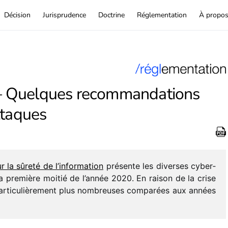
Décision
Jurisprudence
Doctrine
Réglementation
À propo
– Quelques recommandations
ttaques
a sûreté de l’in­for­ma­tion
présente les diverses cyber­
a première moitié de l’an­née 2020. En raison de la crise
 parti­cu­liè­re­ment plus nombreuses compa­rées aux années