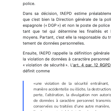
police.
Dans sa déci­sion, l’AEPD estime préa­la­ble­m
que c’est bien la Direction géné­rale de la pol
espa­gnole (« DGP ») et non le poste de police
tant que tel qui déter­mine les fina­li­tés et 
moyens. Partant, c’est elle la respon­sable du tr
te­ment de données personnelles.
Ensuite, l’AEPD rappelle la défi­ni­tion géné­rale
la viola­tion de données à carac­tère person­nel
« viola­tion de sécu­rité ». L’
art. 4 par. 12 RGPD
défi­nit comme
« une viola­tion de la sécu­rité entraî­nant,
manière acci­den­telle ou illi­cite, la destruc­tion
perte, l’al­té­ra­tion, la divul­ga­tion non auto­ri
de données à carac­tère person­nel trans­mis
conser­vées ou trai­tées d’une autre manière,