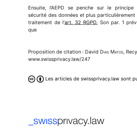
Ensuite, l’AEPD se penche sur le prin­cipe
sécu­rité des données et plus parti­cu­liè­re­ment
trai­te­ment de l’
art. 32 RGPD.
Son par. 1 prév
que
Proposition de citation : David
Dias Matos
, Rec
www.swissprivacy.law/247
Les articles de swissprivacy.law sont 