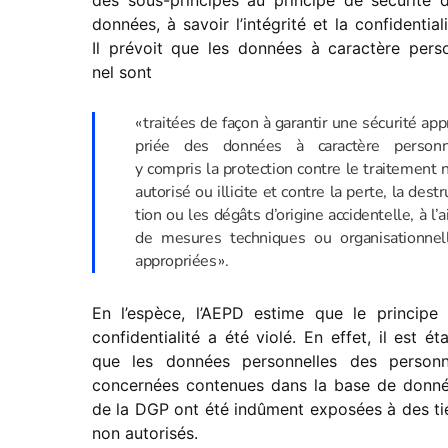
des sous-prin­cipes au prin­cipe de sécu­rité 
données, à savoir l’intégrité et la confi­den­tia­li
Il prévoit que les données à carac­tère pers
nel sont
« trai­tées de façon à garan­tir une sécu­rité ap
priée des données à carac­tère person­n
y compris la protec­tion contre le trai­te­ment 
auto­risé ou illi­cite et contre la perte, la destr
tion ou les dégâts d’ori­gine acci­den­telle, à l’
de mesures tech­niques ou orga­ni­sa­tion­nel
appropriées ».
En l’espèce, l’AEPD estime que le prin­cipe
confi­den­tia­lité a été violé. En effet, il est éta
que les données person­nelles des person
concer­nées conte­nues dans la base de donn
de la DGP ont été indû­ment expo­sées à des ti
non autorisés.