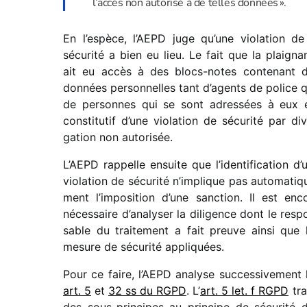
l’ac­cès non auto­risé à de telles données ».
En l’espèce, l’AEPD juge qu’une viola­tion de
sécu­rité a bien eu lieu. Le fait que la plai­gna
ait eu accès à des blocs-notes conte­nant 
données person­nelles tant d’agents de police 
de personnes qui se sont adres­sées à eux 
consti­tu­tif d’une viola­tion de sécu­rité par div
ga­tion non autorisée.
L’AEPD rappelle ensuite que l’identification d’
viola­tion de sécu­rité n’implique pas auto­ma­ti­q
ment l’imposition d’une sanc­tion. Il est enc
néces­saire d’analyser la dili­gence dont le resp
sable du trai­te­ment a fait preuve ainsi que 
mesure de sécu­rité appliquées.
Pour ce faire, l’AEPD analyse succes­si­ve­ment 
art. 5
et
32 ss du RGPD
. L’
art. 5 let. f RGPD
tra