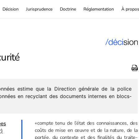
Décision
Jurisprudence
Doctrine
Réglementation
À propo
urité
onnées estime que la Direction géné­rale de la police
données en recy­clant des docu­ments internes en blocs-
« compte tenu de l’état des connais­sances, des
ées
coûts de mise en œuvre et de la nature, de la
2)
portée, du contexte et des fina­li­tés du trai­te­