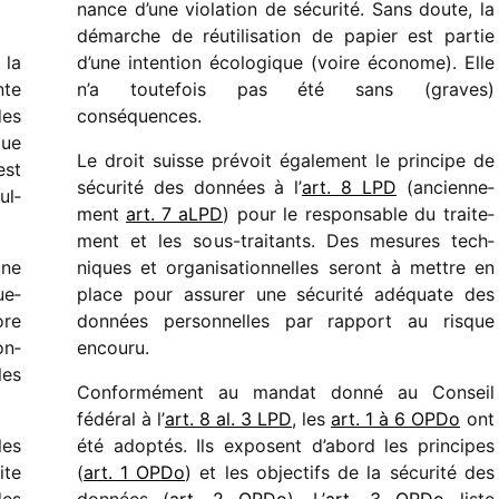
nance d’une viola­tion de sécu­rité. Sans doute, la
démarche de réuti­li­sa­tion de papier est partie
 la
d’une inten­tion écolo­gique (voire économe). Elle
nte
n’a toute­fois pas été sans (graves)
des
conséquences.
que
Le droit suisse prévoit égale­ment le prin­cipe de
est
sécu­rité des données à l’
art. 8 LPD
(ancien­ne­
ul­
ment
art. 7 aLPD
) pour le respon­sable du trai­te­
ment et les sous-trai­tants. Des mesures tech­
une
niques et orga­ni­sa­tion­nelles seront à mettre en
ue­
place pour assu­rer une sécu­rité adéquate des
ore
données person­nelles par rapport au risque
on­
encouru.
les
Conformément au mandat donné au Conseil
fédé­ral à l’
art. 8 al. 3 LPD
, les
art. 1 à 6 OPDo
ont
les
été adop­tés. Ils exposent d’abord les prin­cipes
ite
(
art. 1 OPDo
) et les objec­tifs de la sécu­rité des