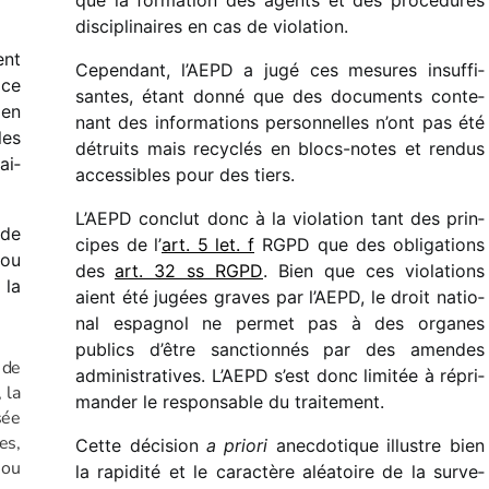
que la forma­tion des agents et des procé­dures
disci­pli­naires en cas de violation.
ent
Cependant, l’AEPD a jugé ces mesures insuf­fi­
ice
santes, étant donné que des docu­ments conte­
 en
nant des infor­ma­tions person­nelles n’ont pas été
les
détruits mais recy­clés en blocs-notes et rendus
ai­
acces­sibles pour des tiers.
L’AEPD conclut donc à la viola­tion tant des prin­
 de
cipes de l’
art. 5 let. f
RGPD que des obli­ga­tions
 ou
des
art. 32 ss RGPD
. Bien que ces viola­tions
la
aient été jugées graves par l’AEPD, le droit natio­
nal espa­gnol ne permet pas à des organes
publics d’être sanc­tion­nés par des amendes
 de
admi­nis­tra­tives. L’AEPD s’est donc limi­tée à répri­
, la
man­der le respon­sable du traitement.
­sée
es,
Cette déci­sion
a priori
anec­do­tique illustre bien
 ou
la rapi­dité et le carac­tère aléa­toire de la surve­