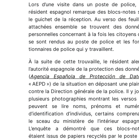
Lors d’une visite dans un poste de police,
résident espa­gnol remarque des blocs-notes 
le guichet de la récep­tion. Au verso des feuil
atta­chées ensemble se trouvent des donn
person­nelles concer­nant à la fois les citoyens 
se sont rendus au poste de police et les fo
tion­naires de police qui y travaillent.
À la suite de cette trou­vaille, le résident ale
l’autorité espa­gnole de la protec­tion des donn
(
Agencia Española de Protección de Dat
« AEPD ») de la situa­tion en dépo­sant une plai
contre la Direction géné­rale de la police. Il y jo
plusieurs photo­gra­phies montrant les versos
peuvent se lire noms, prénoms et numé­
d’identification d’individus, certains compre­n
le sceau du minis­tère de l’intérieur espa­gn
L’enquête a démon­tré que ces blocs-no
étaient issus de papiers recy­clés par le poste