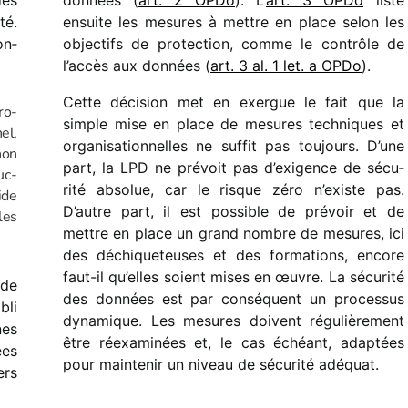
des
données (
art. 2 OPDo
). L’
art. 3 OPDo
liste
té.
ensuite les mesures à mettre en place selon les
on­
objec­tifs de protec­tion, comme le contrôle de
l’accès aux données (
art. 3 al. 1 let. a OPDo
).
Cette déci­sion met en exergue le fait que la
pro­
simple mise en place de mesures tech­niques et
el,
orga­ni­sa­tion­nelles ne suffit pas toujours. D’une
non
part, la LPD ne prévoit pas d’exigence de sécu­
uc­
rité abso­lue, car le risque zéro n’existe pas.
aide
D’autre part, il est possible de prévoir et de
les
mettre en place un grand nombre de mesures, ici
des déchi­que­teuses et des forma­tions, encore
faut-il qu’elles soient mises en œuvre. La sécu­rité
 de
des données est par consé­quent un proces­sus
bli
dyna­mique. Les mesures doivent régu­liè­re­ment
nes
être réexa­mi­nées et, le cas échéant, adap­tées
ées
pour main­te­nir un niveau de sécu­rité adéquat.
ers