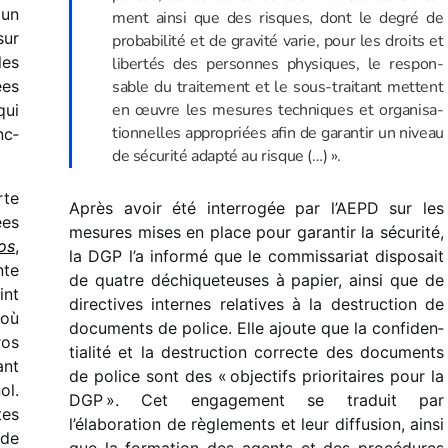
 un
ment ainsi que des risques, dont le degré de
sur
proba­bi­lité et de gravité varie, pour les droits et
les
liber­tés des personnes physiques, le respon­
ées
sable du trai­te­ment et le sous-trai­tant mettent
en œuvre les mesures tech­niques et orga­ni­sa­
qui
tion­nelles appro­priées afin de garan­tir un niveau
nc­
de sécu­rité adapté au risque (…) ».
rte
Après avoir été inter­ro­gée par l’AEPD sur les
ées
mesures mises en place pour garan­tir la sécu­rité,
os
,
la DGP l’a informé que le commis­sa­riat dispo­sait
nte
de quatre déchi­que­teuses à papier, ainsi que de
int
direc­tives internes rela­tives à la destruc­tion de
 où
docu­ments de police. Elle ajoute que la confi­den­
ros
tia­lité et la destruc­tion correcte des docu­ments
ant
de police sont des « objec­tifs prio­ri­taires pour la
ol.
DGP ». Cet enga­ge­ment se traduit par
tes
l’élaboration de règle­ments et leur diffu­sion, ainsi
 de