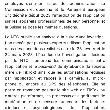
employés d’entreprises ou de l’administration. La
Commission euro­péenne
et le Parlement euro­péen
ont
décrété
début 2023 l’interdiction de l’application
sur les appa­reils profes­sion­nels de leur person­nel et
la Suisse se pose les mêmes questions.
Le NTC publie son analyse à la suite d’une inves­ti­ga­
tion menée par plusieurs experts utili­sant l’application
dans des condi­tions réalistes entre le 23 février et le
24 mars 2023. L’étendue de l’investigation, déci­dée
par le NTC, comprend les commu­ni­ca­tions entre
l’application et le
back-end
de ByteDance (la société
mère de TikTok) ainsi que les auto­ri­sa­tions requises
par l’application et l’accès à la caméra, au micro­
phone ou encore au GPS des télé­phones. Elle ne
porte en revanche pas sur le site web de TikTok ou
d’autres plate­formes, les proces­sus et algo­rithmes de
modé­ra­tion et de censure ou encore les facteurs
d’influence psycho­lo­giques de l’application.