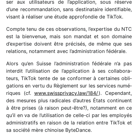
ser aux utili­sa­teurs de l’ap­pli­ca­tion, sous réserve
d’une recom­man­da­tion, sans desti­na­taire iden­ti­fiable,
visant à réali­ser une étude appro­fon­die de TikTok.
Compte tenu de ces obser­va­tions, l’expertise du NTC
est la bien­ve­nue, mais son mandat et son domaine
d’expertise doivent être préci­sés, de même que ses
rela­tions, notam­ment avec l’administration fédérale.
Alors qu’en Suisse l’administration fédé­rale n’a pas
inter­dit l’utilisation de l’application à ses colla­bo­ra­
teurs, TikTok tente de se confor­mer à certaines obli­
ga­tions en vertu du Règlement sur les services numé­
riques (cf.
www​.swiss​pri​vacy​.law/​1​84/
). Cependant,
des mesures plus radi­cales d’autres États conti­nuent
à être prises (à raison peut-être?), notam­ment en ce
qu’il en va de l’utilisation de celle-ci par les employés
admi­nis­tra­tifs en raison de la rela­tion entre TikTok et
sa société mère chinoise ByteDance.