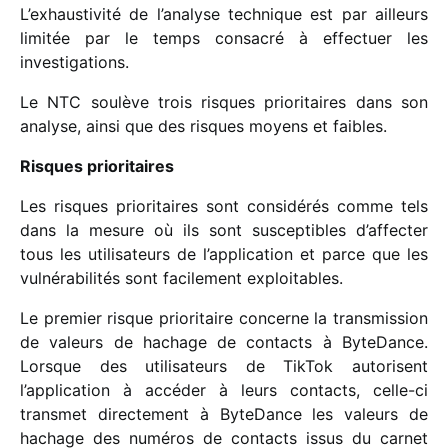
L’exhaustivité de l’analyse tech­nique est par ailleurs
limi­tée par le temps consa­cré à effec­tuer les
investigations.
Le NTC soulève trois risques prio­ri­taires dans son
analyse, ainsi que des risques moyens et faibles.
Risques prio­ri­taires
Les risques prio­ri­taires sont consi­dé­rés comme tels
dans la mesure où ils sont suscep­tibles d’affecter
tous les utili­sa­teurs de l’application et parce que les
vulné­ra­bi­li­tés sont faci­le­ment exploitables.
Le premier risque prio­ri­taire concerne la trans­mis­sion
de valeurs de hachage de contacts à ByteDance.
Lorsque des utili­sa­teurs de TikTok auto­risent
l’application à accé­der à leurs contacts, celle-ci
trans­met direc­te­ment à ByteDance les valeurs de
hachage des numé­ros de contacts issus du carnet