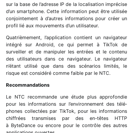
sur la base de l’adresse IP de la loca­li­sa­tion impré­cise
d’un smart­phone. Cette infor­ma­tion peut être utili­sée
conjoin­te­ment à d’autres infor­ma­tions pour créer un
profil lié aux mouve­ments d’un utilisateur.
Quatrièmement, l’application contient un navi­ga­teur
inté­gré sur Android, ce qui permet à TikTok de
surveiller et de mani­pu­ler les entrées et le contenu
des utili­sa­teurs dans ce navi­ga­teur. Le navi­ga­teur
n’étant utilisé que dans des scéna­rios limi­tés, le
risque est consi­déré comme faible par le NTC.
Recommandations
Le NTC recom­mande une étude plus appro­fon­die
pour les infor­ma­tions sur l’environnement des télé­
phones collec­tées par TikTok, pour les infor­ma­tions
chif­frées trans­mises par des en-têtes HTTP
à ByteDance ou encore pour le contrôle des autres
appli­ca­tions ouvertes.