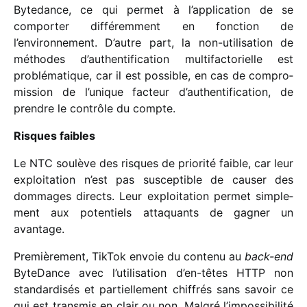
Bytedance, ce qui permet à l’application de se
compor­ter diffé­rem­ment en fonc­tion de
l’environnement. D’autre part, la non-utili­sa­tion de
méthodes d’authentification multi­fac­to­rielle est
problé­ma­tique, car il est possible, en cas de compro­
mis­sion de l’unique facteur d’authentification, de
prendre le contrôle du compte.
Risques faibles
Le NTC soulève des risques de prio­rité faible, car leur
exploi­ta­tion n’est pas suscep­tible de causer des
dommages directs. Leur exploi­ta­tion permet simple­
ment aux poten­tiels atta­quants de gagner un
avantage.
Premièrement, TikTok envoie du contenu au
back-end
ByteDance avec l’utilisation d’en-têtes HTTP non
stan­dar­di­sés et partiel­le­ment chif­frés sans savoir ce
qui est trans­mis en clair ou non. Malgré l’impossibilité