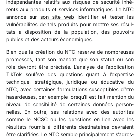
indé­pen­dantes rela­tifs aux risques de sécu­rité inhé­
rents aux produits et services infor­ma­tiques. Le NTC
annonce sur
son site web
iden­ti­fier et tester les
vulné­ra­bi­li­tés de tels produits pour mettre ses résul­
tats à dispo­si­tion de la popu­la­tion, des pouvoirs
publics et des acteurs économiques.
Bien que la créa­tion du NTC réserve de nombreuses
promesses, tant son mandat que son statut ou son
rôle devront être préci­sés. L’analyse de l’application
TikTok soulève des ques­tions quant à l’expertise
tech­nique, stra­té­gique, juri­dique ou éduca­tive du
NTC, avec certaines formu­la­tions suscep­tibles d’être
hasar­deuses, par exemple lors­qu’il est fait mention du
niveau de sensi­bi­lité de certaines données person­
nelles. En outre, ses rela­tions avec des auto­ri­tés
comme le NCSC ou les ques­tions en lien avec les
résul­tats four­nis à diffé­rents desti­na­taires devraient
être clari­fiées. Le NTC semble prin­ci­pa­le­ment s’adres­