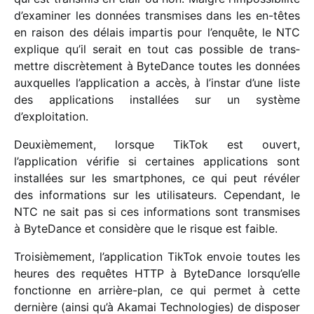
d’examiner les données trans­mises dans les en-têtes
en raison des délais impar­tis pour l’enquête, le NTC
explique qu’il serait en tout cas possible de trans­
mettre discrè­te­ment à ByteDance toutes les données
auxquelles l’application a accès, à l’instar d’une liste
des appli­ca­tions instal­lées sur un système
d’exploitation.
Deuxièmement, lorsque TikTok est ouvert,
l’application véri­fie si certaines appli­ca­tions sont
instal­lées sur les smart­phones, ce qui peut révé­ler
des infor­ma­tions sur les utili­sa­teurs. Cependant, le
NTC ne sait pas si ces infor­ma­tions sont trans­mises
à ByteDance et consi­dère que le risque est faible.
Troisièmement, l’application TikTok envoie toutes les
heures des requêtes HTTP à ByteDance lorsqu’elle
fonc­tionne en arrière-plan, ce qui permet à cette
dernière (ainsi qu’à Akamai Technologies) de dispo­ser