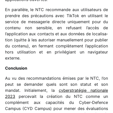
En paral­lèle, le NTC recom­mande aux utili­sa­teurs de
prendre des précau­tions avec TikTok en utili­sant le
service de messa­ge­rie directe unique­ment pour du
contenu non sensible, en refu­sant l’accès de
l’application aux contacts et aux données de loca­li­sa­
tion (quitte à les auto­ri­ser manuel­le­ment pour publier
du contenu), en fermant complè­te­ment l’application
hors utili­sa­tion et en privi­lé­giant un navi­ga­teur
externe.
Conclusion
Au vu des recom­man­da­tions émises par le NTC, l’on
peut se deman­der quels sont son statut et son
mandat. Initialement, la
cybers­tra­té­gie natio­nale
2023
perce­vait la créa­tion du NTC comme un
complé­ment aux capa­ci­tés du Cyber-Defence
Campus (CYD Campus) pour mener des évalua­tions