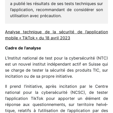
a publié les résul­tats de ses tests tech­niques sur
l’application, recom­man­dant de consi­dé­rer son
utili­sa­tion avec précaution.
Analyse tech­nique de la sécu­rité de l’application
mobile « TikTok » du 18 avril 2023
Cadre de l’analyse
L’Institut natio­nal de test pour la cyber­sé­cu­rité (NTC)
est un nouvel insti­tut indé­pen­dant actif en Suisse qui
se charge de tester la sécu­rité des produits TIC, sur
inci­ta­tion ou de sa propre initiative.
Il prend l’initiative, après inci­ta­tion par le Centre
natio­nal pour la cyber­sé­cu­rité (NCSC), de tester
l’application TikTok pour appor­ter un élément de
réponse aux ques­tion­ne­ments, sur terri­toire helvé­
tique, rela­tifs à l’utilisation de l’application par des