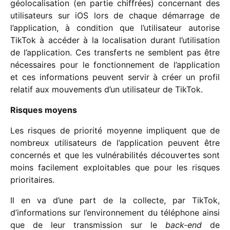
géolo­ca­li­sa­tion (en partie chif­frées) concer­nant des
utili­sa­teurs sur iOS lors de chaque démar­rage de
l’application, à condi­tion que l’utilisateur auto­rise
TikTok à accé­der à la loca­li­sa­tion durant l’utilisation
de l’application. Ces trans­ferts ne semblent pas être
néces­saires pour le fonc­tion­ne­ment de l’application
et ces infor­ma­tions peuvent servir à créer un profil
rela­tif aux mouve­ments d’un utili­sa­teur de TikTok.
Risques moyens
Les risques de prio­rité moyenne impliquent que de
nombreux utili­sa­teurs de l’application peuvent être
concer­nés et que les vulné­ra­bi­li­tés décou­vertes sont
moins faci­le­ment exploi­tables que pour les risques
prioritaires.
Il en va d’une part de la collecte, par TikTok,
d’informations sur l’environnement du télé­phone ainsi
que de leur trans­mis­sion sur le
back-end
de