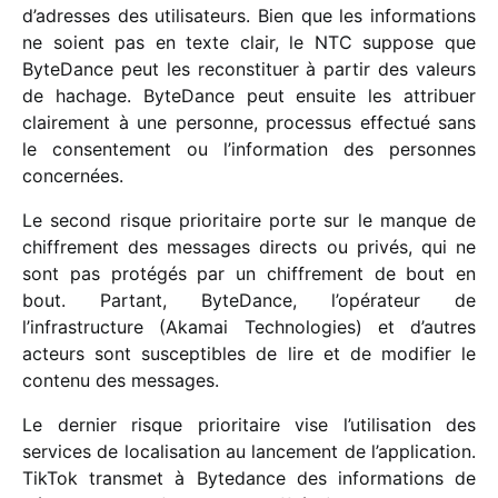
d’adresses des utili­sa­teurs. Bien que les infor­ma­tions
ne soient pas en texte clair, le NTC suppose que
ByteDance peut les recons­ti­tuer à partir des valeurs
de hachage. ByteDance peut ensuite les attri­buer
clai­re­ment à une personne, proces­sus effec­tué sans
le consen­te­ment ou l’information des personnes
concernées.
Le second risque prio­ri­taire porte sur le manque de
chif­fre­ment des messages directs ou privés, qui ne
sont pas proté­gés par un chif­fre­ment de bout en
bout. Partant, ByteDance, l’opérateur de
l’infrastructure (Akamai Technologies) et d’autres
acteurs sont suscep­tibles de lire et de modi­fier le
contenu des messages.
Le dernier risque prio­ri­taire vise l’utilisation des
services de loca­li­sa­tion au lance­ment de l’application.
TikTok trans­met à Bytedance des infor­ma­tions de