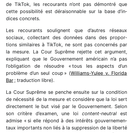
de TikTok, les recou­rants n’ont pas démon­tré que
cette possi­bi­lité est dérai­son­nable sur la base d’in­
dices concrets.
Les recou­rants soulignent que d’autres réseaux
sociaux, collec­tant des données dans des propor­
tions simi­laires à TikTok, ne sont pas concer­nés par
la mesure. La Cour Suprême rejette cet argu­ment,
expli­quant que le Gouvernement améri­cain n’a pas
l’obligation de résoudre « tous les aspects d’un
problème d’un seul coup » (
Williams-Yulee v. Florida
Bar
; traduc­tion libre).
La Cour Suprême se penche ensuite sur la condi­tion
de néces­sité de la mesure et consi­dère que la loi sert
direc­te­ment le but visé par le Gouvernement. Selon
son critère d’examen, une loi
content-neutral
est
admise « si elle répond à des inté­rêts gouver­ne­men­
taux impor­tants non liés à la suppres­sion de la liberté