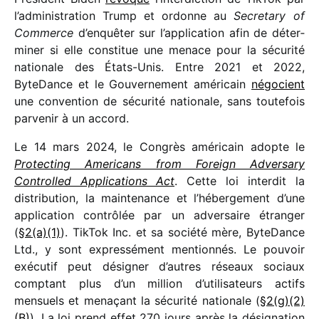
l’ad­mi­nis­tra­tion Trump et ordonne au
Secretary of
Commerce
d’en­quê­ter sur l’ap­pli­ca­tion afin de déter­
mi­ner si elle consti­tue une menace pour la sécu­rité
natio­nale des États-Unis. Entre 2021 et 2022,
ByteDance et le Gouvernement améri­cain
négo­cient
une conven­tion de sécu­rité natio­nale, sans toute­fois
parve­nir à un accord.
Le 14 mars 2024, le Congrès améri­cain adopte le
Protecting Americans from Foreign Adversary
Controlled Applications Act
. Cette loi inter­dit la
distri­bu­tion, la main­te­nance et l’hébergement d’une
appli­ca­tion contrô­lée par un adver­saire étran­ger
(
§2(a)(1)
). TikTok Inc. et sa société mère, ByteDance
Ltd., y sont expres­sé­ment mention­nés. Le pouvoir
exécu­tif peut dési­gner d’autres réseaux sociaux
comp­tant plus d’un million d’utilisateurs actifs
mensuels et mena­çant la sécu­rité natio­nale (
§2(g)(2)
(B)
). La loi prend effet 270 jours après la dési­gna­tion