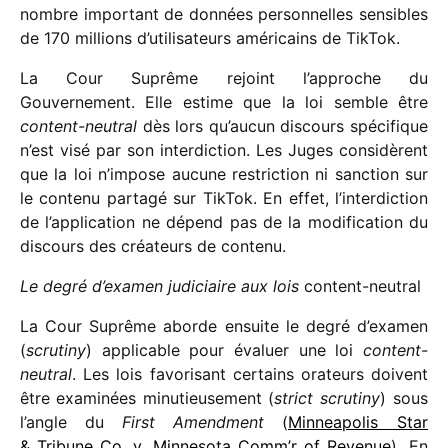
nombre impor­tant de données person­nelles sensibles
de 170 millions d’utilisateurs améri­cains de TikTok.
La Cour Suprême rejoint l’approche du
Gouvernement. Elle estime que la loi semble être
content-neutral
dès lors qu’aucun discours spéci­fique
n’est visé par son inter­dic­tion. Les Juges consi­dèrent
que la loi n’impose aucune restric­tion ni sanc­tion sur
le contenu partagé sur TikTok. En effet, l’interdiction
de l’application ne dépend pas de la modi­fi­ca­tion du
discours des créa­teurs de contenu.
Le degré d’examen judi­ciaire aux lois
content-neutral
La Cour Suprême aborde ensuite le degré d’examen
(
scru­tiny
) appli­cable pour évaluer une loi
content-
neutral
. Les lois favo­ri­sant certains orateurs doivent
être exami­nées minu­tieu­se­ment (
strict scru­tiny
) sous
l’angle du
First Amendment
(
Minneapolis Star
& Tribune Co. v. Minnesota Comm’r of Revenue
). En