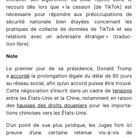
recours dès lors que « la cession [de TikTok] est
néces­saire pour répondre aux préoc­cu­pa­tions de
sécu­rité natio­nale bien étayées concer­nant les
pratiques de collecte de données de TikTok et ses
rela­tions avec un adver­saire étran­ger » (traduc­
tion libre).
Note
Le premier jour de sa prési­dence, Donald Trump
a
accordé
la prolon­ga­tion légale du délai de 90 jours
au réseau social, afin qu’un accord puisse être trouvé.
Cette négo­cia­tion s’inscrit dans un cadre de
tensions
entre les États-Unis et la Chine, notam­ment en raison
des
hausses des droits doua­niers
pour les impor­ta­
tions chinoises vers les États-Unis.
D’un point de vue plus juri­dique, les Juges font ici
preuve d’une certaine rete­nue vis-à-vis de