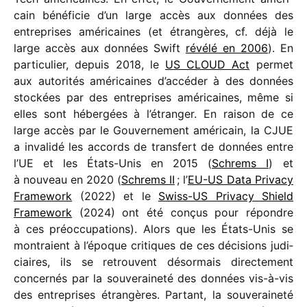
cain béné­fi­cie d’un large accès aux données des
entre­prises améri­caines (et étran­gères, cf. déjà le
large accès aux données Swift
révélé en 2006
). En
parti­cu­lier, depuis 2018, le
US CLOUD Act
permet
aux auto­ri­tés améri­caines d’accéder à des données
stockées par des entre­prises améri­caines, même si
elles sont héber­gées à l’étranger. En raison de ce
large accès par le Gouvernement améri­cain, la CJUE
a inva­lidé les accords de trans­fert de données entre
l’UE et les États-Unis en 2015 (
Schrems I
) et
à nouveau en 2020 (
Schrems II
; l’
EU-US Data Privacy
Framework
(2022) et le
Swiss-US Privacy Shield
Framework
(2024) ont été conçus pour répondre
à ces préoc­cu­pa­tions). Alors que les États-Unis se
montraient à l’époque critiques de ces déci­sions judi­
ciaires, ils se retrouvent désor­mais direc­te­ment
concer­nés par la souve­rai­neté des données vis-à-vis
des entre­prises étran­gères. Partant, la souve­rai­neté