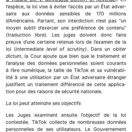
l’espèce, la loi vise à éviter l’accès par un État adver­
saire aux données sensibles de 170 millions
d’Américains. Partant, son inter­dic­tion n’est pas “un
moyen subtil d’exercer une préfé­rence de contenu”
(traduc­tion libre). Les juges doivent donc faire
preuve d’une certaine rete­nue lors de l’examen de la
loi (
inter­me­diate level of scru­tiny)
. Dans un
obiter
dictum
, la Cour ajoute que bien que le trai­te­ment et
l’analyse des données person­nelles soient courants
à l’ère numé­rique, la taille de TikTok et sa vulné­ra­bi­
lité à une utili­sa­tion par un État adver­saire étran­ger
justi­fient un trai­te­ment diffé­ren­cié de cette appli­ca­
tion pour des raisons de sécu­rité nationale.
La loi peut atteindre ses objectifs
Les Juges examinent ensuite l’ob­jec­tif de la loi
contes­tée. TikTok collecte de nombreuses données
person­nelles de ses utili­sa­teurs. Le Gouvernement