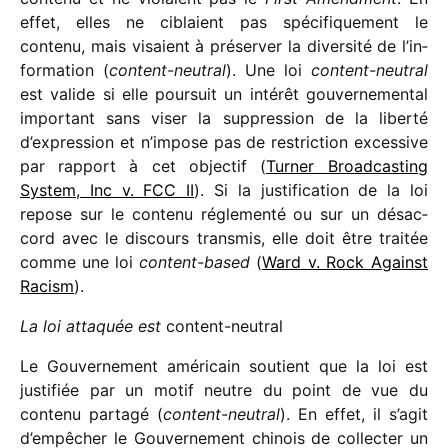
effet, elles ne ciblaient pas spéci­fi­que­ment le
contenu, mais visaient à préser­ver la diver­sité de l’in­
for­ma­tion (
content-neutral
). Une loi
content-neutral
est valide si elle pour­suit un inté­rêt gouver­ne­men­tal
impor­tant sans viser la suppres­sion de la liberté
d’expression et n’impose pas de restric­tion exces­sive
par rapport à cet objec­tif (
Turner Broadcasting
System, Inc v. FCC II
). Si la justi­fi­ca­tion de la loi
repose sur le contenu régle­menté ou sur un désac­
cord avec le discours trans­mis, elle doit être trai­tée
comme une loi
content-based
(
Ward v. Rock Against
Racism
).
La loi atta­quée est
content-neutral
Le Gouvernement améri­cain soutient que la loi est
justi­fiée par un motif neutre du point de vue du
contenu partagé (
content-neutral
). En effet, il s’agit
d’empêcher le Gouvernement chinois de collec­ter un