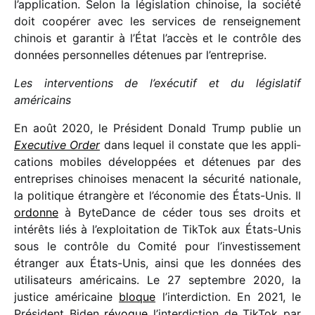
l’application. Selon la légis­la­tion chinoise, la société
doit coopé­rer avec les services de rensei­gne­ment
chinois et garan­tir à l’État l’accès et le contrôle des
données person­nelles déte­nues par l’entreprise.
Les inter­ven­tions de l’exécutif et du légis­la­tif
américains
En août 2020, le Président Donald Trump publie un
Executive Order
dans lequel il constate que les appli­
ca­tions mobiles déve­lop­pées et déte­nues par des
entre­prises chinoises menacent la sécu­rité natio­nale,
la poli­tique étran­gère et l’économie des États-Unis. Il
ordonne
à ByteDance de céder tous ses droits et
inté­rêts liés à l’exploitation de TikTok aux États-Unis
sous le contrôle du Comité pour l’in­ves­tis­se­ment
étran­ger aux États-Unis, ainsi que les données des
utili­sa­teurs améri­cains. Le 27 septembre 2020, la
justice améri­caine
bloque
l’interdiction. En 2021, le
Président Biden
révoque
l’in­ter­dic­tion de TikTok par