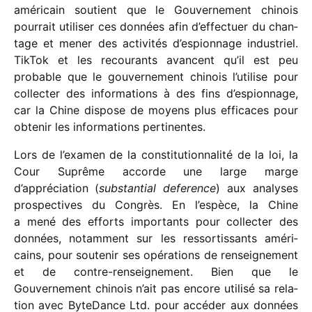
améri­cain soutient que le Gouvernement chinois
pour­rait utili­ser ces données afin d’effectuer du chan­
tage et mener des acti­vi­tés d’espionnage indus­triel.
TikTok et les recou­rants avancent qu’il est peu
probable que le gouver­ne­ment chinois l’utilise pour
collec­ter des infor­ma­tions à des fins d’es­pion­nage,
car la Chine dispose de moyens plus effi­caces pour
obte­nir les infor­ma­tions pertinentes.
Lors de l’exa­men de la consti­tu­tion­na­lité de la loi, la
Cour Suprême accorde une large marge
d’appréciation (
substan­tial defe­rence
) aux analyses
pros­pec­tives du Congrès. En l’espèce, la Chine
a mené des efforts impor­tants pour collec­ter des
données, notam­ment sur les ressor­tis­sants améri­
cains, pour soute­nir ses opéra­tions de rensei­gne­ment
et de contre-rensei­gne­ment. Bien que le
Gouvernement chinois n’ait pas encore utilisé sa rela­
tion avec ByteDance Ltd. pour accé­der aux données