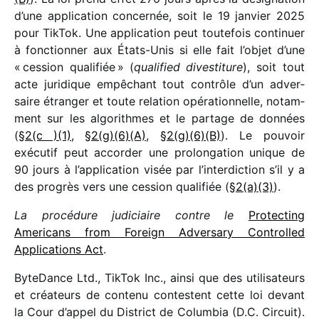
d’une appli­ca­tion concer­née, soit le 19 janvier 2025
pour TikTok. Une appli­ca­tion peut toute­fois conti­nuer
à fonc­tion­ner aux États-Unis si elle fait l’objet d’une
« cession quali­fiée » (
quali­fied dives­ti­ture
), soit tout
acte juri­dique empê­chant tout contrôle d’un adver­
saire étran­ger et toute rela­tion opéra­tion­nelle, notam­
ment sur les algo­rithmes et le partage de données
(
§2(c )(1)
,
§2(g)(6)(A)
,
§2(g)(6)(B)
). Le pouvoir
exécu­tif peut accor­der une prolon­ga­tion unique de
90 jours à l’application visée par l’interdiction s’il y a
des progrès vers une cession quali­fiée (
§2(a)(3)
).
La procé­dure judi­ciaire contre le
Protecting
Americans from Foreign Adversary Controlled
Applications Act
.
ByteDance Ltd., TikTok Inc., ainsi que des utili­sa­teurs
et créa­teurs de contenu contestent cette loi devant
la Cour d’appel du District de Columbia (D.C. Circuit).