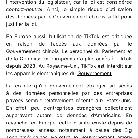
l’intervention du légis­la­teur, car la loi est consi­dé­rée
content-neutral
. Ainsi, le simple risque d’utilisation
des données par le Gouvernement chinois suffit pour
justi­fier la loi.
En Europe aussi, l’utilisation de TikTok est criti­quée
en raison de l’accès aux données par le
Gouvernement chinois. Le person­nel du Parlement et
de la Commission euro­péens n’a
plus accès
à TikTok
depuis 2023. Au Royaume-Uni, TikTok est inter­dit sur
les appa­reils élec­tro­niques du
Gouvernement
.
La crainte qu’un gouver­ne­ment étran­ger ait accès
à des données person­nelles par des entre­prises
privées semble rela­ti­ve­ment récente aux États-Unis.
En effet, peu d’entreprises étran­gères collec­taient
aupa­ra­vant autant de données d’Américains. En
revanche, en Europe, cette crainte existe depuis de
nombreuses années, notam­ment à cause des Big
Tech améri­caines. En effet, le Gouvernement améri­