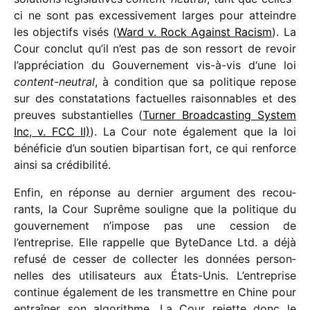
ci ne sont pas exces­si­ve­ment larges pour atteindre
les objec­tifs visés (
Ward v. Rock Against Racism
). La
Cour conclut qu’il n’est pas de son ressort de revoir
l’appréciation du Gouvernement vis-à-vis d‘une loi
content-neutral
, à condi­tion que sa poli­tique repose
sur des consta­ta­tions factuelles raison­nables et des
preuves substan­tielles (
Turner Broadcasting System
Inc, v. FCC II)
). La Cour note égale­ment que la loi
béné­fi­cie d’un soutien bipar­ti­san fort, ce qui renforce
ainsi sa crédibilité.
Enfin, en réponse au dernier argu­ment des recou­
rants, la Cour Suprême souligne que la poli­tique du
gouver­ne­ment n’impose pas une cession de
l’entreprise. Elle rappelle que ByteDance Ltd. a déjà
refusé de cesser de collec­ter les données person­
nelles des utili­sa­teurs aux États-Unis. L’entreprise
conti­nue égale­ment de les trans­mettre en Chine pour
entraî­ner son algo­rithme. La Cour rejette donc le