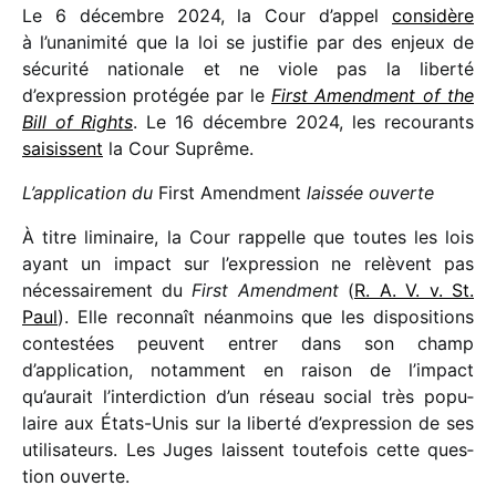
Le 6 décembre 2024, la Cour d’appel
consi­dère
à l’unanimité que la loi se justi­fie par des enjeux de
sécu­rité natio­nale et ne viole pas la liberté
d’expression proté­gée par le
First Amendment of the
Bill of Rights
. Le 16 décembre 2024, les recou­rants
saisissent
la Cour Suprême.
L’application du
First Amendment
lais­sée ouverte
À titre limi­naire, la Cour rappelle que toutes les lois
ayant un impact sur l’expression ne relèvent pas
néces­sai­re­ment du
First Amendment
(
R. A. V. v. St.
Paul
). Elle recon­naît néan­moins que les dispo­si­tions
contes­tées peuvent entrer dans son champ
d’application, notam­ment en raison de l’impact
qu’aurait l’interdiction d’un réseau social très popu­
laire aux États-Unis sur la liberté d’expression de ses
utili­sa­teurs. Les Juges laissent toute­fois cette ques­
tion ouverte.