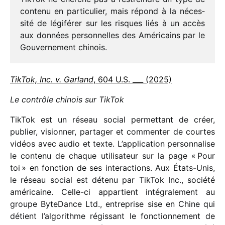
contenu en parti­cu­lier, mais répond à la néces­
sité de légi­fé­rer sur les risques liés à un accès
aux données person­nelles des Américains par le
Gouvernement chinois.
TikTok, Inc. v. Garland
, 604 U.S. _​_​_​ (2025)
Le contrôle chinois sur TikTok
TikTok est un réseau social permet­tant de créer,
publier, vision­ner, parta­ger et commen­ter de courtes
vidéos avec audio et texte. L’application person­na­lise
le contenu de chaque utili­sa­teur sur la page « Pour
toi » en fonc­tion de ses inter­ac­tions. Aux États-Unis,
le réseau social est détenu par TikTok Inc., société
améri­caine. Celle-ci appar­tient inté­gra­le­ment au
groupe ByteDance Ltd., entre­prise sise en Chine qui
détient l’algorithme régis­sant le fonc­tion­ne­ment de