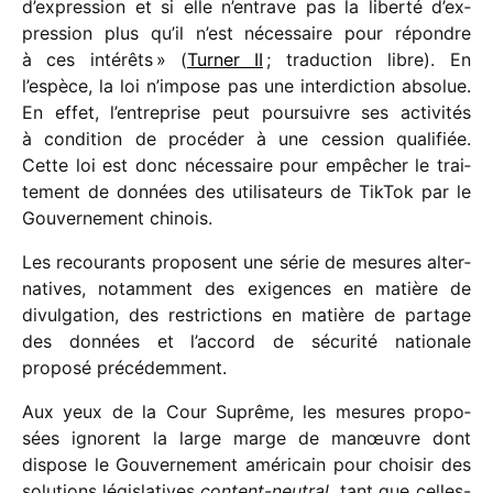
d’ex­pres­sion et si elle n’en­trave pas la liberté d’ex­
pres­sion plus qu’il n’est néces­saire pour répondre
à ces inté­rêts » (
Turner II
; traduc­tion libre). En
l’espèce, la loi n’impose pas une inter­dic­tion abso­lue.
En effet, l’en­tre­prise peut pour­suivre ses acti­vi­tés
à condi­tion de procé­der à une cession quali­fiée.
Cette loi est donc néces­saire pour empê­cher le trai­
te­ment de données des utili­sa­teurs de TikTok par le
Gouvernement chinois.
Les recou­rants proposent une série de mesures alter­
na­tives, notam­ment des exigences en matière de
divul­ga­tion, des restric­tions en matière de partage
des données et l’ac­cord de sécu­rité natio­nale
proposé précédemment.
Aux yeux de la Cour Suprême, les mesures propo­
sées ignorent la large marge de manœuvre dont
dispose le Gouvernement améri­cain pour choi­sir des
solu­tions légis­la­tives
content-neutral
, tant que celles-