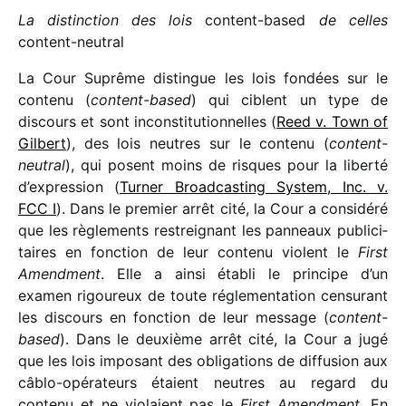
La distinc­tion des
lois
content-based
de celles
content-neutral
La Cour Suprême distingue les lois fondées sur le
contenu (
content-based
) qui ciblent un type de
discours et sont incons­ti­tu­tion­nelles (
Reed v. Town of
Gilbert
), des lois neutres sur le contenu (
content-
neutral
), qui posent moins de risques pour la liberté
d’expression (
Turner Broadcasting System, Inc. v.
FCC I
). Dans le premier arrêt cité, la Cour a consi­déré
que les règle­ments restrei­gnant les panneaux publi­ci­
taires en fonc­tion de leur contenu violent le
First
Amendment
. Elle a ainsi établi le prin­cipe d’un
examen rigou­reux de toute régle­men­ta­tion censu­rant
les discours en fonc­tion de leur message (
content-
based
). Dans le deuxième arrêt cité, la Cour a jugé
que les lois impo­sant des obli­ga­tions de diffu­sion aux
câblo-opéra­teurs étaient neutres au regard du
contenu et ne violaient pas le
First Amendment
. En