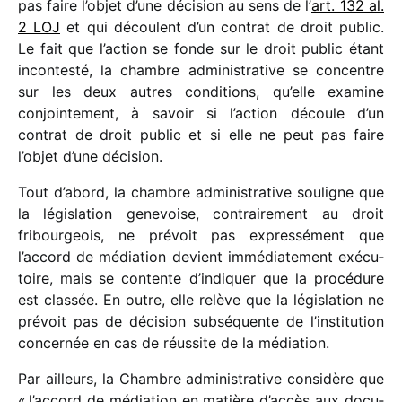
pas faire l’objet d’une déci­sion au sens de l’
art. 132 al.
2 LOJ
et qui découlent d’un contrat de droit public.
Le fait que l’action se fonde sur le droit public étant
incon­testé, la chambre admi­nis­tra­tive se concentre
sur les deux autres condi­tions, qu’elle examine
conjoin­te­ment, à savoir si l’action découle d’un
contrat de droit public et si elle ne peut pas faire
l’objet d’une décision.
Tout d’abord, la chambre admi­nis­tra­tive souligne que
la légis­la­tion gene­voise, contrai­re­ment au droit
fribour­geois, ne prévoit pas expres­sé­ment que
l’accord de média­tion devient immé­dia­te­ment exécu­
toire, mais se contente d’indiquer que la procé­dure
est clas­sée. En outre, elle relève que la légis­la­tion ne
prévoit pas de déci­sion subsé­quente de l’institution
concer­née en cas de réus­site de la médiation.
Par ailleurs, la Chambre admi­nis­tra­tive consi­dère que
« l’accord de média­tion en matière d’accès aux docu­