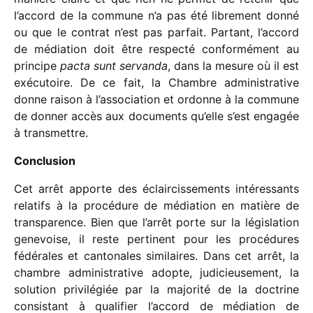
l’accord de la commune n’a pas été libre­ment donné
ou que le contrat n’est pas parfait. Partant, l’accord
de média­tion doit être respecté confor­mé­ment au
prin­cipe
pacta sunt servanda
, dans la mesure où il est
exécu­toire. De ce fait, la Chambre admi­nis­tra­tive
donne raison à l’association et ordonne à la commune
de donner accès aux docu­ments qu’elle s’est enga­gée
à transmettre.
Conclusion
Cet arrêt apporte des éclair­cis­se­ments inté­res­sants
rela­tifs à la procé­dure de média­tion en matière de
trans­pa­rence. Bien que l’arrêt porte sur la légis­la­tion
gene­voise, il reste perti­nent pour les procé­dures
fédé­rales et canto­nales simi­laires. Dans cet arrêt, la
chambre admi­nis­tra­tive adopte, judi­cieu­se­ment, la
solu­tion privi­lé­giée par la majo­rité de la doctrine
consis­tant à quali­fier l’accord de média­tion de