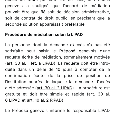
gene­vois a souli­gné que l’accord de média­tion
pouvait être quali­fié soit de déci­sion admi­nis­tra­tive,
soit de contrat de droit public, en préci­sant que la
seconde solu­tion appa­rais­sait préférable.
Procédure de média­tion selon la LIPAD
La personne dont la demande d’accès n’a pas été
satis­faite peut saisir le Préposé gene­vois d’une
requête écrite de média­tion, sommai­re­ment moti­vée
(
art. 30 al. 1 let. a LIPAD
). La requête doit être intro­
duite dans un délai de 10 jours à comp­ter de la
confir­ma­tion écrite de la prise de posi­tion de
l’institution auprès de laquelle la demande d’accès
a été adres­sée (
art. 30 al. 2 LIPAD
). La procé­dure est
gratuite et doit être simple et rapide (
art. 30 al.
6 LIPAD
et
art. 10 al. 2 RIPAD
).
Le Préposé gene­vois informe le respon­sable LIPAD