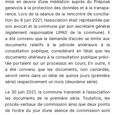
mise en œuvre d’une média­tion auprès du Préposé
gene­vois à la protec­tion des données et à la trans­pa­
rence. Lors de la séance de la rencontre de conci­lia­
tion du 8 juin 2021, l’association était repré­sen­tée par
son avocat et la commune par son secré­taire géné­ral
(égale­ment respon­sable LIPAD de la commune). Il
a été convenu que la demande d’accès se limite aux
docu­ments rela­tifs à la période anté­rieure à la
consul­ta­tion publique, consi­dé­rant en l’état que les
docu­ments ulté­rieurs à la consul­ta­tion publique préci­
tée portaient sur un proces­sus en cours. En outre, il
a été convenu que les docu­ments, non caviar­dés,
seront remis dans un délai de quinze jours (première
série) respec­ti­ve­ment un mois (deuxième série).
Le 30 juin 2021, la commune trans­met à l’association
les docu­ments de la première série. Toutefois, les
procès-verbaux de commis­sion ainsi que deux points
de l’ordre du jour d’une séance de commis­sion sont