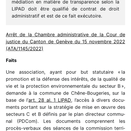
média­tion en matière de trans­pa­rence selon la
LIPAD doit être quali­fié de contrat de droit
admi­nis­tra­tif et est de ce fait exécutoire.
Arrêt de la Chambre admi­nis­tra­tive de la Cour de
justice du Canton de Genève du 15 novembre 2022
(ATA/​1145/​2022)
Faits
Une asso­cia­tion, ayant pour but statu­taire « la
promo­tion et la défense des inté­rêts, de la qualité de
vie et la protec­tion envi­ron­ne­men­tale du secteur B »,
demande à la commune de Chêne-Bougeries, sur la
base de l’
art. 28 al. 1 LIPAD
, l’accès à divers docu­
ments portant sur la stra­té­gie de mise en œuvre des
secteurs C et B défi­nis par le plan direc­teur commu­
nal (PDCom). Les docu­ments comprennent les
procès-verbaux des séances de la commis­sion terri­