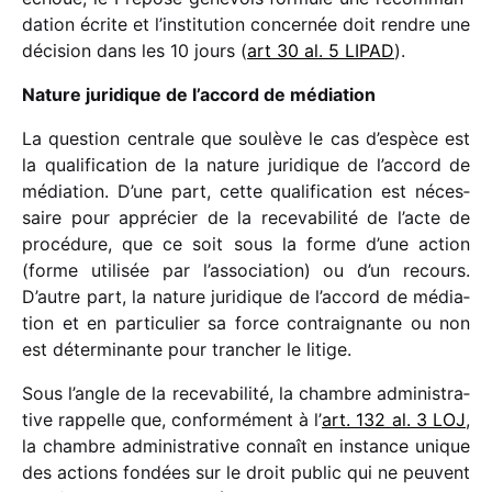
da­tion écrite et l’institution concer­née doit rendre une
déci­sion dans les 10 jours (
art 30 al. 5 LIPAD
).
Nature juri­dique de l’accord de médiation
La ques­tion centrale que soulève le cas d’espèce est
la quali­fi­ca­tion de la nature juri­dique de l’accord de
média­tion. D’une part, cette quali­fi­ca­tion est néces­
saire pour appré­cier de la rece­va­bi­lité de l’acte de
procé­dure, que ce soit sous la forme d’une action
(forme utili­sée par l’association) ou d’un recours.
D’autre part, la nature juri­dique de l’accord de média­
tion et en parti­cu­lier sa force contrai­gnante ou non
est déter­mi­nante pour tran­cher le litige.
Sous l’angle de la rece­va­bi­lité, la chambre admi­nis­tra­
tive rappelle que, confor­mé­ment à l’
art. 132 al. 3 LOJ
,
la chambre admi­nis­tra­tive connaît en instance unique
des actions fondées sur le droit public qui ne peuvent