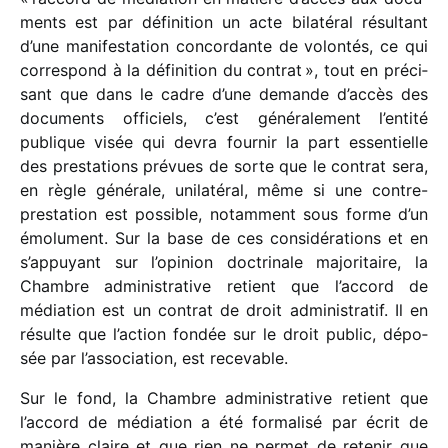
ments est par défi­ni­tion un acte bila­té­ral résul­tant
d’une mani­fes­ta­tion concor­dante de volon­tés, ce qui
corres­pond à la défi­ni­tion du contrat », tout en préci­
sant que dans le cadre d’une demande d’accès des
docu­ments offi­ciels, c’est géné­ra­le­ment l’entité
publique visée qui devra four­nir la part essen­tielle
des pres­ta­tions prévues de sorte que le contrat sera,
en règle géné­rale, unila­té­ral, même si une contre-
pres­ta­tion est possible, notam­ment sous forme d’un
émolu­ment. Sur la base de ces consi­dé­ra­tions et en
s’appuyant sur l’opinion doctri­nale majo­ri­taire, la
Chambre admi­nis­tra­tive retient que l’accord de
média­tion est un contrat de droit admi­nis­tra­tif. Il en
résulte que l’action fondée sur le droit public, dépo­
sée par l’association, est recevable.
Sur le fond, la Chambre admi­nis­tra­tive retient que
l’accord de média­tion a été forma­lisé par écrit de
manière claire et que rien ne permet de rete­nir que