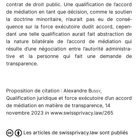
contrat de droit public. Une quali­fi­ca­tion de l’accord
de média­tion en tant que déci­sion, comme le soutien
la doctrine mino­ri­taire, n’aurait pas eu de consé­
quence sur la force exécu­toire dudit accord, cepen­
dant une telle quali­fi­ca­tion aurait fait abstrac­tion de
la nature bila­té­rale de l’accord de média­tion qui
résulte d’une négo­cia­tion entre l’autorité admi­nis­tra­
tive et la personne qui fait une demande de
transparence.
Proposition de citation : Alexandre
Bussy
,
Qualification juridique et force exécutoire d’un accord
de médiation en matière de transparence, 14
novembre 2023
in
www.swissprivacy.law/265
Les articles de swissprivacy.law sont publiés