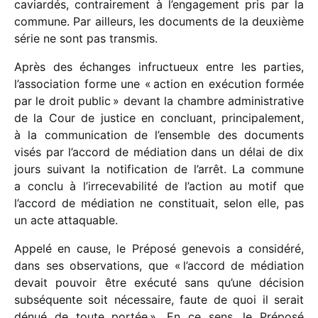
caviar­dés, contrai­re­ment à l’engagement pris par la
commune. Par ailleurs, les docu­ments de la deuxième
série ne sont pas transmis.
Après des échanges infruc­tueux entre les parties,
l’association forme une « action en exécu­tion formée
par le droit public » devant la chambre admi­nis­tra­tive
de la Cour de justice en concluant, prin­ci­pa­le­ment,
à la commu­ni­ca­tion de l’ensemble des docu­ments
visés par l’accord de média­tion dans un délai de dix
jours suivant la noti­fi­ca­tion de l’arrêt. La commune
a conclu à l’irrecevabilité de l’action au motif que
l’accord de média­tion ne consti­tuait, selon elle, pas
un acte attaquable.
Appelé en cause, le Préposé gene­vois a consi­déré,
dans ses obser­va­tions, que « l’accord de média­tion
devait pouvoir être exécuté sans qu’une déci­sion
subsé­quente soit néces­saire, faute de quoi il serait
dénué de toute portée ». En ce sens, le Préposé