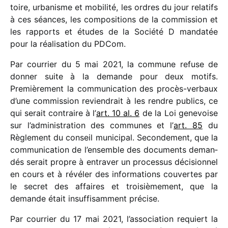
toire, urba­nisme et mobi­lité, les ordres du jour rela­tifs
à ces séances, les compo­si­tions de la commis­sion et
les rapports et études de la Société D manda­tée
pour la réali­sa­tion du PDCom.
Par cour­rier du 5 mai 2021, la commune refuse de
donner suite à la demande pour deux motifs.
Premièrement la commu­ni­ca­tion des procès-verbaux
d’une commis­sion revien­drait à les rendre publics, ce
qui serait contraire à l’
art. 10 al. 6
de la Loi gene­voise
sur l’administration des communes et l’
art. 85
du
Règlement du conseil muni­ci­pal. Secondement, que la
commu­ni­ca­tion de l’ensemble des docu­ments deman­
dés serait propre à entra­ver un proces­sus déci­sion­nel
en cours et à révé­ler des infor­ma­tions couvertes par
le secret des affaires et troi­siè­me­ment, que la
demande était insuf­fi­sam­ment précise.
Par cour­rier du 17 mai 2021, l’association requiert la