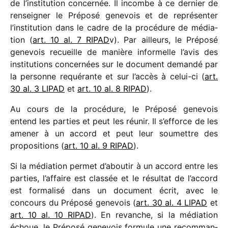
de l’institution concer­née. Il incombe à ce dernier de
rensei­gner le Préposé gene­vois et de repré­sen­ter
l’institution dans le cadre de la procé­dure de média­
tion (
art. 10 al. 7 RIPAD
v). Par ailleurs, le Préposé
gene­vois recueille de manière infor­melle l’avis des
insti­tu­tions concer­nées sur le docu­ment demandé par
la personne requé­rante et sur l’accès à celui-ci (
art.
30 al. 3 LIPAD
et
art. 10 al. 8 RIPAD
).
Au cours de la procé­dure, le Préposé gene­vois
entend les parties et peut les réunir. Il s’efforce de les
amener à un accord et peut leur soumettre des
propo­si­tions (
art. 10 al. 9 RIPAD
).
Si la média­tion permet d’aboutir à un accord entre les
parties, l’affaire est clas­sée et le résul­tat de l’accord
est forma­lisé dans un docu­ment écrit, avec le
concours du Préposé gene­vois (
art. 30 al. 4 LIPAD
et
art. 10 al. 10 RIPAD
). En revanche, si la média­tion
échoue, le Préposé gene­vois formule une recom­man­