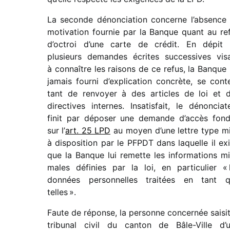
La seconde dénon­cia­tion concerne l’absence
moti­va­tion four­nie par la Banque quant au re
d’octroi d’une carte de crédit. En dépit
plusieurs demandes écrites succes­sives vis
à connaître les raisons de ce refus, la Banque 
jamais fourni d’explication concrète, se cont
tant de renvoyer à des articles de loi et 
direc­tives internes. Insatisfait, le dénon­cia­t
finit par dépo­ser une demande d’accès fon
sur l’
art. 25 LPD
au moyen d’une lettre type m
à dispo­si­tion par le PFPDT dans laquelle il ex
que la Banque lui remette les infor­ma­tions mi
males défi­nies par la loi, en parti­cu­lier « 
données person­nelles trai­tées en tant 
telles ».
Faute de réponse, la personne concer­née saisit
tribu­nal civil du canton de Bâle-Ville d’