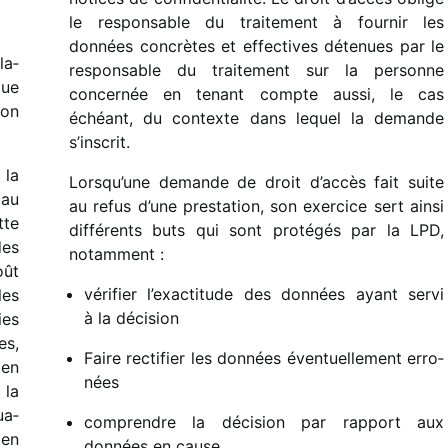
le respon­sable du trai­te­ment à four­nir les
données concrètes et effec­tives déte­nues par le
la­
respon­sable du trai­te­ment sur la personne
que
concer­née en tenant compte aussi, le cas
ion
échéant, du contexte dans lequel la demande
s’inscrit.
 la
Lorsqu’une demande de droit d’accès fait suite
 au
au refus d’une pres­ta­tion, son exer­cice sert ainsi
tte
diffé­rents buts qui sont proté­gés par la LPD,
des
notam­ment :
oût
véri­fier l’exactitude des données ayant servi
les
à la déci­sion
ies
es,
Faire recti­fier les données éven­tuel­le­ment erro­
 en
nées
 la
ua­
comprendre la déci­sion par rapport aux
 en
données en cause