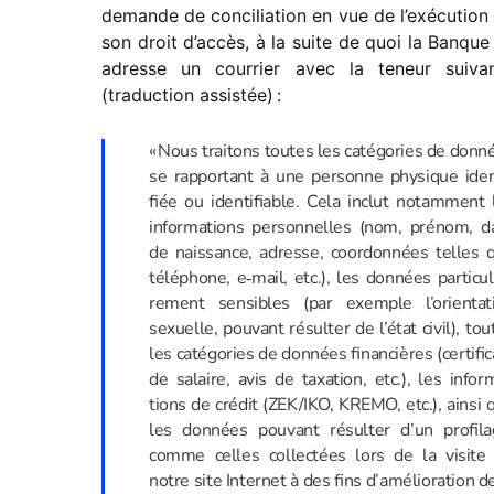
demande de conci­lia­tion en vue de l’exécution
son droit d’accès, à la suite de quoi la Banque 
adresse un cour­rier avec la teneur suiva
(traduc­tion assis­tée) :
« Nous trai­tons toutes les caté­go­ries de donn
se rappor­tant à une personne physique iden­
fiée ou iden­ti­fiable. Cela inclut notam­ment 
infor­ma­tions person­nelles (nom, prénom, d
de nais­sance, adresse, coor­don­nées telles 
télé­phone, e‑mail, etc.), les données parti­cu­l
re­ment sensibles (par exemple l’orientat
sexuelle, pouvant résul­ter de l’état civil), tou
les caté­go­ries de données finan­cières (certi­fi­
de salaire, avis de taxa­tion, etc.), les infor­
tions de crédit (ZEK/​IKO, KREMO, etc.), ainsi 
les données pouvant résul­ter d’un profi­la
comme celles collec­tées lors de la visite
notre site Internet à des fins d’amélioration de