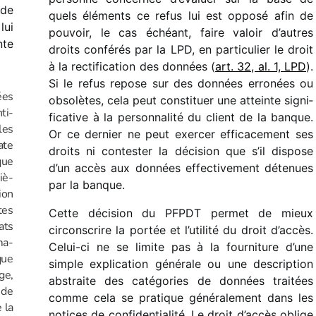
 de
quels éléments ce refus lui est opposé afin de
lui
pouvoir, le cas échéant, faire valoir d’autres
nte
droits confé­rés par la LPD, en parti­cu­lier le droit
à la recti­fi­ca­tion des données (
art. 32, al. 1, LPD
).
Si le refus repose sur des données erro­nées ou
ées
obso­lètes, cela peut consti­tuer une atteinte signi­
ti­
fi­ca­tive à la person­na­lité du client de la banque.
les
Or ce dernier ne peut exer­cer effi­ca­ce­ment ses
ate
droits ni contes­ter la déci­sion que s’il dispose
que
d’un accès aux données effec­ti­ve­ment déte­nues
iè­
par la banque.
ion
tes
Cette déci­sion du PFPDT permet de mieux
cats
circons­crire la portée et l’utilité du droit d’accès.
ma­
Celui-ci ne se limite pas à la four­ni­ture d’une
que
simple expli­ca­tion géné­rale ou une descrip­tion
ge,
abstraite des caté­go­ries de données trai­tées
 de
comme cela se pratique géné­ra­le­ment dans les
 la
notices de confi­den­tia­lité. Le droit d’ac­cès oblige