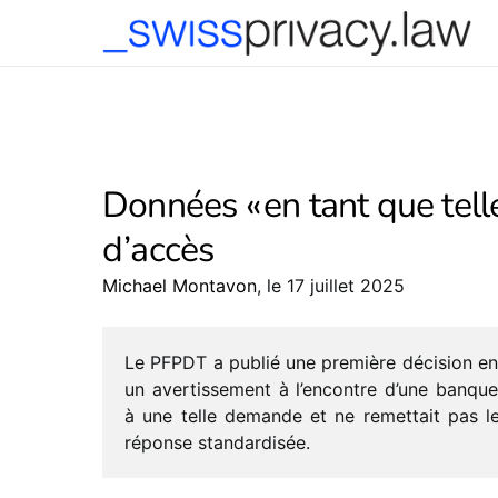
-->
Données « en tant que telle
d’accès
Michael Montavon
, le 17 juillet 2025
Le PFPDT a publié une première déci­sion en
un aver­tis­se­ment à l’encontre d’une banqu
à une telle demande et ne remet­tait pas l
réponse standardisée.