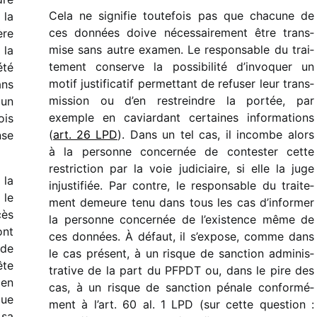
Cela ne signi­fie toute­fois pas que chacune de
 la
ces données doive néces­sai­re­ment être trans­
ère
mise sans autre examen. Le respon­sable du trai­
 la
te­ment conserve la possi­bi­lité d’in­vo­quer un
été
motif justi­fi­ca­tif permet­tant de refu­ser leur trans­
ans
mis­sion ou d’en restreindre la portée, par
 un
exemple en caviar­dant certaines infor­ma­tions
ois
(
art. 26 LPD
). Dans un tel cas, il incombe alors
nse
à la personne concer­née de contes­ter cette
restric­tion par la voie judi­ciaire, si elle la juge
 la
injus­ti­fiée. Par contre, le respon­sable du trai­te­
 le
ment demeure tenu dans tous les cas d’informer
cès
la personne concer­née de l’existence même de
ont
ces données. À défaut, il s’expose, comme dans
 de
le cas présent, à un risque de sanc­tion admi­nis­
ête
tra­tive de la part du PFPDT ou, dans le pire des
 en
cas, à un risque de sanc­tion pénale confor­mé­
que
ment à l’art. 60 al. 1 LPD (sur cette ques­tion :
 sa