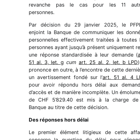
revanche pas le cas pour les 11 autr
personnes.
Par déci­sion du 29 janvier 2025, le PF
enjoint la Banque de commu­ni­quer les donn
person­nelles effec­ti­ve­ment trai­tées à toutes 
personnes ayant jusqu’à présent unique­ment r
une réponse stan­dar­di­sée à leur demande (
a
51 al. 3, let. g
cum
art. 25 al. 2, let. b LPD
)
prononce en outre, à l’encontre de cette derniè
un aver­tis­se­ment fondé sur l’
art. 51 al. 4 
pour avoir répondu hors délai aux deman
d’accès et de manière incom­plète. Un émolu­m
de CHF 5’829.40 est mis à la charge de
Banque au titre de cette déci­sion.
Des réponses hors délai
Le premier élément liti­gieux de cette affa
concerne la ques­tion du délai pour répon