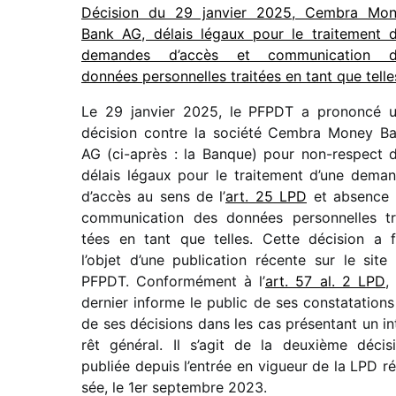
Décision du 29 janvier 2025, Cembra Mo
Bank AG, délais légaux pour le trai­te­ment 
demandes d’accès et commu­ni­ca­tion 
données person­nelles trai­tées en tant que telle
Le 29 janvier 2025, le PFPDT a prononcé 
déci­sion contre la société Cembra Money B
AG (ci-après : la Banque) pour non-respect 
délais légaux pour le trai­te­ment d’une dema
d’accès au sens de l’
art. 25 LPD
et absence
commu­ni­ca­tion des données person­nelles tr
tées en tant que telles. Cette déci­sion a f
l’objet d’une publi­ca­tion récente sur le site
PFPDT. Conformément à l’
art. 57 al. 2 LPD
,
dernier informe le public de ses consta­ta­tions
de ses déci­sions dans les cas présen­tant un in
rêt géné­ral. Il s’agit de la deuxième déci­s
publiée depuis l’entrée en vigueur de la LPD ré
sée, le 1
er
septembre 2023.