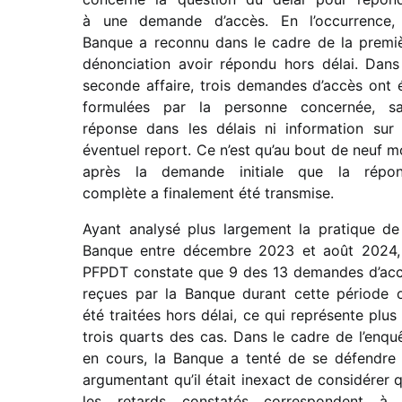
à une demande d’accès. En l’occurrence,
Banque a reconnu dans le cadre de la premi
dénon­cia­tion avoir répondu hors délai. Dans
seconde affaire, trois demandes d’accès ont 
formu­lées par la personne concer­née, s
réponse dans les délais ni infor­ma­tion sur
éven­tuel report. Ce n’est qu’au bout de neuf m
après la demande initiale que la répo
complète a fina­le­ment été trans­mise.
Ayant analysé plus large­ment la pratique de
Banque entre décembre 2023 et août 2024,
PFPDT constate que 9 des 13 demandes d’ac
reçues par la Banque durant cette période 
été trai­tées hors délai, ce qui repré­sente plus
trois quarts des cas. Dans le cadre de l’enqu
en cours, la Banque a tenté de se défendre
argu­men­tant qu’il était inexact de consi­dé­rer 
les retards consta­tés corres­pondent à