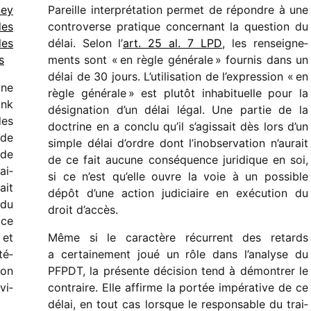
ney
Pareille inter­pré­ta­tion permet de répondre à une
des
contro­verse pratique concer­nant la ques­tion du
des
délai. Selon l’
art. 25 al. 7 LPD
, les rensei­gne­
s
ments sont « en règle géné­rale » four­nis dans un
délai de 30 jours. L’utilisation de l’expression « en
une
règle géné­rale » est plutôt inha­bi­tuelle pour la
ank
dési­gna­tion d’un délai légal. Une partie de la
des
doctrine en a conclu qu’il s’agissait dès lors d’un
nde
simple délai d’ordre dont l’inobservation n’aurait
 de
de ce fait aucune consé­quence juri­dique en soi,
ai­
si ce n’est qu’elle ouvre la voie à un possible
ait
dépôt d’une action judi­ciaire en exécu­tion du
 du
droit d’accès.
 ce
 et
Même si le carac­tère récur­rent des retards
té­
a certai­ne­ment joué un rôle dans l’ana­lyse du
ion
PFPDT, la présente déci­sion tend à démon­trer le
vi­
contraire. Elle affirme la portée impé­ra­tive de ce
délai, en tout cas lorsque le respon­sable du trai­