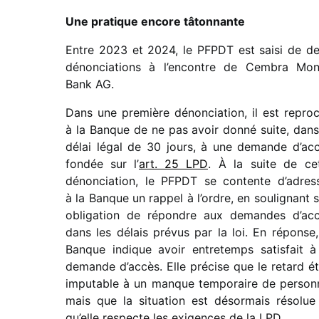
Une pratique encore tâton­nante
Entre 2023 et 2024, le PFPDT est saisi de d
dénon­cia­tions à l’encontre de Cembra Mo
Bank AG.
Dans une première dénon­cia­tion, il est repro­
à la Banque de ne pas avoir donné suite, dans
délai légal de 30 jours, à une demande d’ac
fondée sur l’
art. 25 LPD
. À la suite de ce
dénon­cia­tion, le PFPDT se contente d’adres
à la Banque un rappel à l’ordre, en souli­gnant 
obli­ga­tion de répondre aux demandes d’ac
dans les délais prévus par la loi. En réponse,
Banque indique avoir entre­temps satis­fait à
demande d’accès. Elle précise que le retard ét
impu­table à un manque tempo­raire de person­
mais que la situa­tion est désor­mais réso­lue
qu’elle respecte les exigences de la LPD.