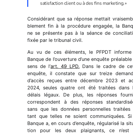
satis­fac­tion client ou à des fins marke­ting. »
Considérant que sa réponse mettait vrai­sem­b
ble­ment fin à la procé­dure enga­gée, la Ban
ne se présente pas à la séance de conci­lia­t
fixée par le tribu­nal civil.
Au vu de ces éléments, le PFPDT informe
Banque de l’ouverture d’une enquête préa­lable
sens de l’
art. 49 LPD.
Dans le cadre de ce
enquête, il constate que sur treize deman
d’accès reçues entre décembre 2023 et a
2024, seules quatre ont été trai­tées dans 
délais légaux. De plus, les réponses four­n
corres­pondent à des réponses stan­dar­di­sé
sans que les données person­nelles trai­tées
tant que telles ne soient commu­ni­quées. Si
Banque a, en cours d’enquête, régu­la­risé la sit
tion pour les deux plai­gnants, ce n’est