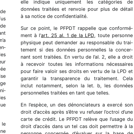
elle indique unique­ment les caté­go­ries de
données trai­tées et renvoie pour plus de détail
 de
à sa notice de confi­den­tia­lité.
fus
 de
Sur ce point, le PFPDT rappelle que confor­mé­
ant
ment à l’
art. 25 al. 1 de la LPD
, toute personne
n’a
physique peut deman­der au respon­sable du trai­
en­
te­ment si des données person­nelles la concer­
des
nant sont trai­tées. En vertu de l’al. 2, elle a droit
eur
à rece­voir toutes les infor­ma­tions néces­saires
dée
pour faire valoir ses droits en vertu de la LPD et
ise
garan­tir la trans­pa­rence du trai­te­ment. Cela
ige
inclut notam­ment, selon la let. b, les données
ni­
person­nelles trai­tées en tant que telles.
les
que
En l’espèce, un des dénon­cia­teurs a exercé son
droit d’accès après s’être vu refu­ser l’octroi d’une
carte de crédit. Le PFPDT relève que l’usage du
 le
droit d’accès dans un tel cas doit permettre à la
une
personne concer­née d’évaluer sur la base de