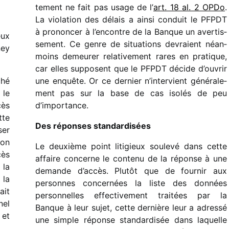
te­ment ne fait pas usage de l’
art. 18 al. 2 OPDo
.
La viola­tion des délais a ainsi conduit le PFPDT
à pronon­cer à l’encontre de la Banque un aver­tis­
eux
se­ment.
Ce genre de situa­tions devraient néan­
ney
moins demeu­rer rela­ti­ve­ment rares en pratique,
car elles supposent que le PFPDT décide d’ouvrir
ché
une enquête. Or ce dernier n’in­ter­vient géné­ra­le­
 le
ment pas sur la base de cas isolés de peu
cès
d’importance.
tte
Des réponses stan­dar­di­sées
ser
son
Le deuxième point liti­gieux soulevé dans cette
cès
affaire concerne le contenu de la réponse à une
 la
demande d’accès. Plutôt que de four­nir aux
 la
personnes concer­nées la liste des données
ait
person­nelles effec­ti­ve­ment trai­tées par la
nel
Banque à leur sujet, cette dernière leur a adressé
 et
une simple réponse stan­dar­di­sée dans laquelle