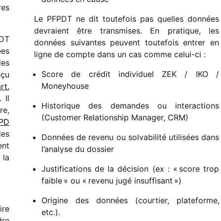
es
Le PFPDT ne dit toute­fois pas quelles données
devraient être trans­mises. En pratique, les
PDT
données suivantes peuvent toute­fois entrer en
ées
ligne de compte dans un cas comme celui-ci :
les
Score de crédit indi­vi­duel ZEK /​ IKO /​
eçu
Moneyhouse
rt.
. Il
Historique des demandes ou inter­ac­tions
re,
(Customer Relationship Manager, CRM)
LPD
des
Données de revenu ou solva­bi­lité utili­sées dans
ent
l’analyse du dossier
 la
Justifications de la déci­sion (ex : « score trop
faible » ou « revenu jugé insuf­fi­sant »)
Origine des données (cour­tier, plate­forme,
ire
etc.).
dre