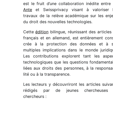
est le fruit d’une colla­bo­ra­tion inédite entre
Ante
et Swissprivacy visant à valo­ri­ser 
travaux de la relève acadé­mique sur les enj
du droit des nouvelles technologies.
Cette
édition
bilingue, réunis­sant des articles
fran­çais et en alle­mand, est entiè­re­ment con
crée à la protec­tion des données et à 
multiples impli­ca­tions dans le monde juri­diq
Les contri­bu­tions explorent tant les aspe
tech­no­lo­giques que les ques­tions fonda­men­ta
liées aux droits des personnes, à la respon­sa­
lité ou à la transparence.
Les lecteurs y décou­vri­ront les articles suiva
rédi­gés par de jeunes cher­cheuses 
chercheurs :