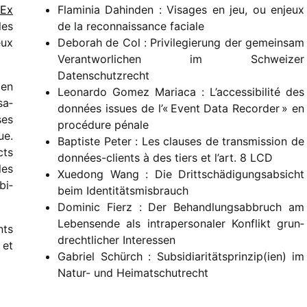
Ex
Flaminia Dahinden : Visages en jeu, ou enjeux
les
de la recon­nais­sance faciale
eux
Deborah de Col : Privilegierung der gemein­sam
Verantworlichen im Schweizer
Datenschutzrecht
 en
Leonardo Gomez Mariaca : L’accessibilité des
sa­
données issues de l’« Event Data Recorder » en
ses
procé­dure pénale
ue.
Baptiste Peter : Les clauses de trans­mis­sion de
cts
données-clients à des tiers et l’art. 8 LCD
les
Xuedong Wang : Die Drittschädigungsabsicht
bi­
beim Identitätsmisbrauch
Dominic Fierz : Der Behandlungsabbruch am
Lebensende als intra­per­so­na­ler Konflikt grun­
nts
drecht­li­cher Interessen
et
Gabriel Schürch : Subsidiaritätsprinzip(ien) im
Natur- und Heimatschutrecht