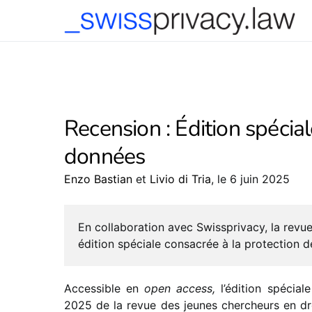
-->
Recension : Édition spécial
données
Enzo Bastian
et
Livio di Tria
, le 6 juin 2025
En colla­bo­ra­tion avec Swissprivacy, la rev
édition spéciale consa­crée à la protec­tion
Accessible en
open access,
l’édition spéciale 
2025 de la revue des jeunes cher­cheurs en dr