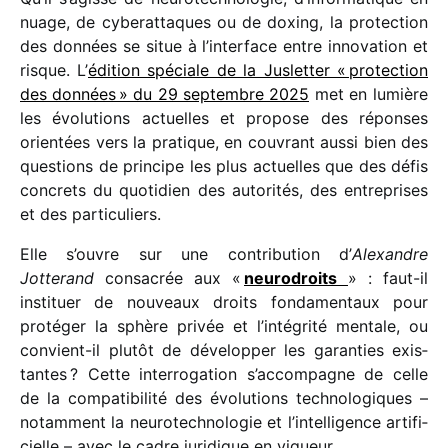
nuage, de cybe­rat­taques ou de doxing, la protec­tion
des données se situe à l’interface entre inno­va­tion et
risque. L’
édition spéciale de la Jusletter « protec­tion
des données » du 29 septembre 2025
met en lumière
les évolu­tions actuelles et propose des réponses
orien­tées vers la pratique, en couvrant aussi bien des
ques­tions de prin­cipe les plus actuelles que des défis
concrets du quoti­dien des auto­ri­tés, des entre­prises
et des particuliers.
Elle s’ouvre sur une contri­bu­tion d’
Alexandre
Jotterand
consa­crée aux «
neuro­droits
» : faut-il
insti­tuer de nouveaux droits fonda­men­taux pour
proté­ger la sphère privée et l’intégrité mentale, ou
convient-il plutôt de déve­lop­per les garan­ties exis­
tantes ? Cette inter­ro­ga­tion s’accompagne de celle
de la compa­ti­bi­lité des évolu­tions tech­no­lo­giques –
notam­ment la neuro­tech­no­lo­gie et l’intelligence arti­fi­
cielle – avec le cadre juri­dique en vigueur.