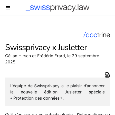
-->
Swissprivacy x Jusletter
Célian Hirsch
et
Frédéric Erard
, le 29 septembre
2025
L’équipe de Swissprivacy a le plai­sir d’annoncer
la nouvelle édition Jusletter spéciale
« Protection des données ».
Qu’il s’agisse de neuro­tech­no­lo­gie, d’informatique en