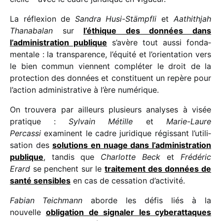
La réflexion de
Sandra Husi-Stämpfli
et
Aathithjah
Thanabalan
sur
l’éthique des données dans
l’administration publique
s’avère tout aussi fonda­
men­tale : la trans­pa­rence, l’équité et l’orientation vers
le bien commun viennent complé­ter le droit de la
protec­tion des données et consti­tuent un repère pour
l’action admi­nis­tra­tive à l’ère numérique.
On trou­vera par ailleurs plusieurs analyses à visée
pratique :
Sylvain Métille
et
Marie-Laure
Percassi
examinent le cadre juri­dique régis­sant l’uti­li­
sa­tion des
solu­tions en nuage dans l’ad­mi­nis­tra­tion
publique
, tandis que
Charlotte Beck
et
Frédéric
Erard
se penchent sur le
trai­te­ment des données de
santé sensibles
en cas de cessa­tion d’activité.
Fabian Teichmann
aborde les défis liés à la
nouvelle
obli­ga­tion de signa­ler les cybe­rat­taques