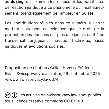
au
doxing
, qui examine les risques et les possi­bi­li­tés
de réac­tion juri­dique à ce phéno­mène qui, malheu­reu­
se­ment, prend égale­ment de l’ampleur en Suisse.
Les contri­bu­tions réunies dans ce numéro Jusletter
mettent clai­re­ment en évidence que le droit de la
protec­tion des données est plus que jamais un thème
trans­ver­sal conju­guant inno­va­tion tech­nique, bases
juri­diques et évolu­tions sociales.
Proposition de citation : Célian
Hirsch
/ Frédéric
Erard
, Swissprivacy x Jusletter, 29 septembre 2025
in
www.swissprivacy.law/374
Les articles de swissprivacy.law sont publiés
sous licence creative commons CC BY 4.0.