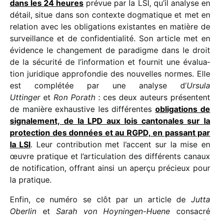
dans les 24 heures
prévue par la LSI, qu’il analyse en
détail, situe dans son contexte dogma­tique et met en
rela­tion avec les obli­ga­tions exis­tantes en matière de
surveillance et de confi­den­tia­lité. Son article met en
évidence le chan­ge­ment de para­digme dans le droit
de la sécu­rité de l’in­for­ma­tion et four­nit une évalua­
tion juri­dique appro­fon­die des nouvelles normes. Elle
est complé­tée par une analyse d’
Ursula
Uttinger
et
Ron Porath
: ces deux auteurs présentent
de manière exhaus­tive les diffé­rentes
obli­ga­tions de
signa­le­ment, de la LPD aux lois canto­nales sur la
protec­tion des données et au RGPD, en passant par
la LSI
. Leur contri­bu­tion met l’accent sur la mise en
œuvre pratique et l’articulation des diffé­rents canaux
de noti­fi­ca­tion, offrant ainsi un aperçu précieux pour
la pratique.
Enfin, ce numéro se clôt par un article de
Jutta
Oberlin
et
Sarah von Hoyningen-Huene
consa­cré