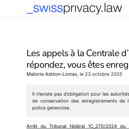
-->
Les appels à la Centrale d’
répondez, vous êtes enregis
Mallorie Ashton-Lomax
, le 23 octobre 2025
Il n’existe pas d’obligation pour les auto­ri­t
de conser­va­tion des enre­gis­tre­ments d
police gene­voise
.
Arrêt du Tribunal fédé­ral 1C_​270/​2024 du