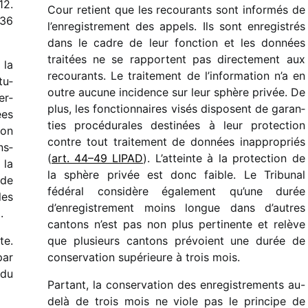
12.
Cour retient que les recou­rants sont infor­més de
 36
l’enregistrement des appels. Ils sont enre­gis­trés
dans le cadre de leur fonc­tion et les données
trai­tées ne se rapportent pas
direc­te­ment aux
 la
recou­rants
. Le trai­te­ment de l’information n’a en
tu­
outre aucune inci­dence sur leur sphère privée. De
er­
plus, les fonc­tion­naires visés disposent de garan­
ées
ties procé­du­rales desti­nées à leur protec­tion
ion
contre tout trai­te­ment de données inap­pro­priés
ns­
(
art. 44–49 LIPAD
). L’atteinte à la protec­tion de
 la
la sphère privée est donc faible. Le Tribunal
nde
fédé­ral consi­dère égale­ment qu’une durée
les
d’enregistrement moins longue dans d’autres
.
cantons n’est pas non plus perti­nente et relève
te.
que plusieurs cantons prévoient une durée de
par
conser­va­tion supé­rieure à trois mois.
 du
Partant, la conser­va­tion des enre­gis­tre­ments au-
delà de trois mois ne viole pas le prin­cipe de