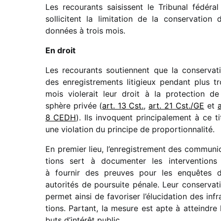
Les recou­rants saisissent le Tribunal fédé­ral
solli­citent la limi­ta­tion de la conser­va­tion 
données à trois mois.
En droit
Les recou­rants soutiennent que la conser­va­t
des enre­gis­tre­ments liti­gieux pendant plus tr
mois viole­rait leur droit à la protec­tion de
sphère privée (
art. 13 Cst.
,
art. 21 Cst./GE
et
a
8 CEDH
). Ils invoquent prin­ci­pa­le­ment à ce ti
une viola­tion du prin­cipe de propor­tion­na­lité.
En premier lieu, l’enregistrement des commu­ni­
tions sert à docu­men­ter les inter­ven­tions
à four­nir des preuves pour les enquêtes 
auto­ri­tés de pour­suite pénale. Leur conser­va­t
permet ainsi de favo­ri­ser l’élucidation des infr
tions. Partant, la mesure est apte à atteindre 
buts d’intérêt public.