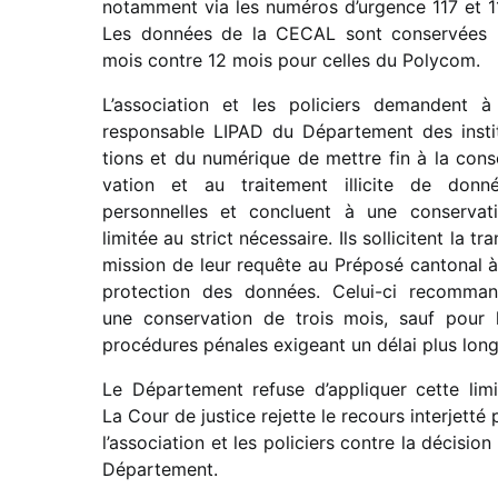
notam­ment via les numé­ros d’urgence 117 et 1
Les données de la CECAL sont conser­vées
mois contre 12 mois pour celles du Polycom.
L’association et les poli­ciers
demandent à
respon­sable LIPAD du Département des insti­
tions et du numé­rique de mettre fin à la cons
va­tion et au trai­te­ment illi­cite de donn
person­nelles et conclu
ent
à une conser­va­t
limi­tée au strict néces­saire. Ils solli­citent la tra
mis­sion de leur requête au Préposé canto­nal à
protec­tion des données. Celui-ci recom­ma
une conser­va­tion de trois mois, sauf pour 
procé­dures pénales exigeant un délai plus long
Le Département refuse d’appliquer cette limi
La Cour de justice rejette le recours inter­jetté 
l
’asso­cia­tion et les poli­ciers
contre la déci­sion
Département.