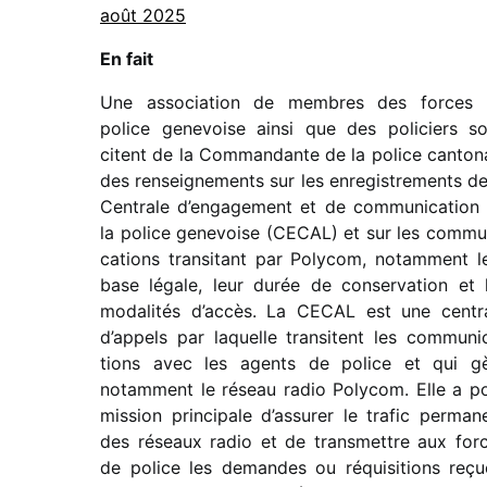
août 2025
En fait
Une asso­cia­tion de
membres des
forces
police gene­voise ainsi que des poli­ciers sol
citent de la Commandante de la police canto­n
des rensei­gne­ments sur les enre­gis­tre­ments de
Centrale d’engagement et de commu­ni­ca­tion
la police gene­voise (CECAL) et sur les commu­
ca­tions tran­si­tant par Polycom, notam­ment l
base légale, leur durée de conser­va­tion et 
moda­li­tés d’accès. La CECAL est une centr
d’appels par laquelle tran­sitent les commu­ni­
tions avec les agents de police et qui g
notam­ment le réseau radio Polycom. Elle a p
mission prin­ci­pale d’assurer le trafic perma­n
des réseaux radio et de trans­mettre aux for
de police les demandes ou réqui­si­tions reçu