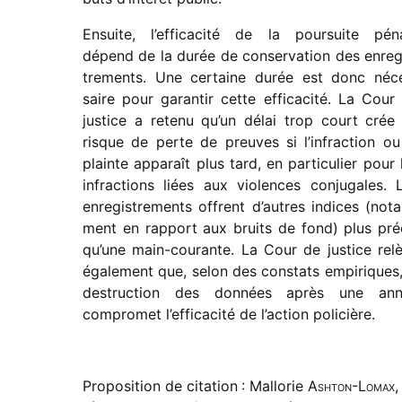
Ensuite, l’efficacité de la pour­suite pén
dépend de la durée de conser­va­tion des enre­g
tre­ments. Une certaine durée est donc néc
saire pour garan­tir cette effi­ca­cité. La Cour
justice a retenu qu’un délai trop court crée
risque de perte de preuves si l’infraction ou
plainte appa­raît plus tard, en parti­cu­lier pour 
infrac­tions liées aux violences conju­gales. 
enre­gis­tre­ments offrent d’autres indices (not
ment en rapport aux bruits de fond) plus pré
qu’une main-courante. La Cour de justice rel
égale­ment que, selon des constats empi­riques,
destruc­tion des données après une an
compro­met l’efficacité de l’action policière.
Proposition de citation : Mallorie
Ashton-Lomax
,