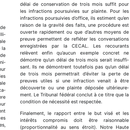
délai de conser­va­tion de trois mois suffit pour
les infrac­tions pour­sui­vies sur plainte. Pour les
infrac­tions pour­sui­vies d’office, ils estiment qu’en
raison de la gravité des faits, une procé­dure est
 de
ouverte rapi­de­ment ou que d’autres moyens de
li­
preuve permettent de reflé­ter les conver­sa­tions
ale
enre­gis­trées par la CECAL. Les recou­rants
 la
relèvent enfin qu’aucun exemple concret ne
 de
démontre qu’un délai de trois mois serait insuf­fi­
ni­
sant.
Ils
ne démontrent
toute­fois
pas qu’un délai
eur
de trois mois permet­trait d’éviter la perte de
les
preuves utiles si une infrac­tion venait à être
ale
décou­verte ou une plainte dépo­sée ulté­rieu­re­
ca­
ment.
Le Tribunal fédé­ral conclut à ce titre que la
ère
condi­tion de néces­sité est respec­tée.
our
ent
Finalement, le rapport entre le but visé et les
ces
inté­rêts compro­mis doit être raison­nable
es,
(propor­tion­na­lité au sens étroit). Notre Haute