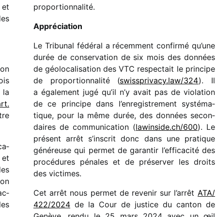
 et
propor­tion­na­lité.
des
Appréciation
Le Tribunal fédé­ral a récem­ment confirmé qu’une
durée de conser­va­tion de six mois des données
ion
de géolo­ca­li­sa­tion des VTC respect
ait
le prin­cipe
ois
de propor­tion­na­lité (
swiss​pri​vacy​.law/​324
). Il
 la
a égale­ment jugé qu’il n’y avait pas de viola­tion
rt.
de ce prin­cipe dans l’enregistrement systé­ma­
tre
tique, pour la même durée, des données secon­
daires de commu­ni­ca­tion (
lawinside.c
h/​600
).
Le
présent arrêt
s’inscrit donc dans une pratique
ca­
géné­reuse qui permet de
garan­tir l’efficacité des
 et
procé­dures pénales
et
de
préser­ver
les droits
des
des victimes
.
ion
ac­
Cet arrêt nous permet de
reve­nir su
r
l’arrêt
ATA/​
les
422/​2024
de la Cour de justice du canton de
Genève, rendu le 25 mars 2024 avec un œil