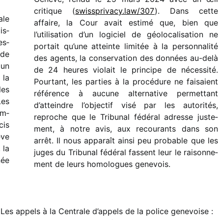
critique (
swiss​pri​vacy​.law/​307
). Dans cette
ale
affaire, la Cour avait estimé que, bien que
is­
l’utilisation d’un logi­ciel de géolo­ca­li­sa­tion ne
es­
portait qu’une atteinte limi­tée à la person­na­lité
 de
des agents, la conser­va­tion des données au-delà
 un
de 24 heures violait le prin­cipe de néces­sité.
 la
Pourtant, les
parties à la procé­dure
n
e faisaient
les
réfé­rence
à aucune alter­na­tive
permet­tant
Les
d’atteindre l’objectif visé par les auto­ri­tés,
am­
reproche que le Tribunal fédé­ral adresse juste­
cis
ment, à notre avis, aux recou­rants dans son
ève
arrêt.
Il nous
appa­raît
ainsi
peu probable que les
 la
juges du Tribunal fédé­ral fassent leur le raison­ne­
née
ment de leurs homo­logues genevois.
 Les appels à la Centrale d’appels de la police genevoise :