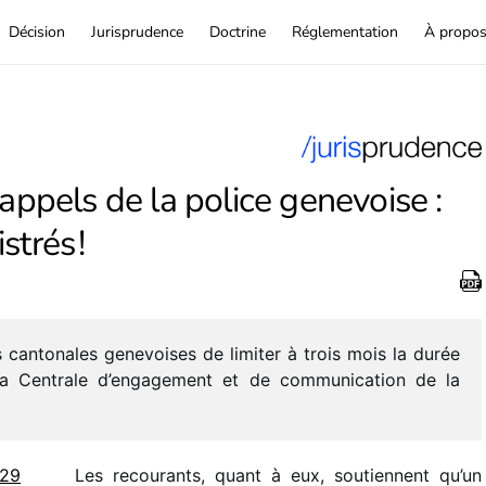
Décision
Jurisprudence
Doctrine
Réglementation
À propo
appels de la police genevoise :
trés !
és canto­nales gene­voises de limi­ter à trois mois la durée
e la Centrale d’engagement et de commu­ni­ca­tion de la
 29
Les recou­rants, quant à eux, soutiennent qu’un