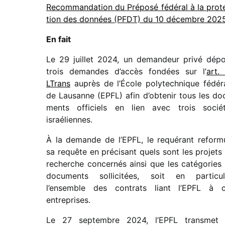
Recommandation du Préposé fédé­ral à la prot
tion des données (PFDT) du 10 décembre 202
En fait
Le 29 juillet 2024, un deman­deur privé dép
trois demandes d’accès fondées sur l’
art.
LTrans
auprès de l’École poly­tech­nique fédé­r
de Lausanne (EPFL) afin d’obtenir tous les do
ments offi­ciels en lien avec trois socié­
israéliennes.
À la demande de l’EPFL, le requé­rant refor­m
sa requête en préci­sant quels sont les projets
recherche concer­nés ainsi que les caté­go­ries
docu­ments solli­ci­tées, soit en parti­cu­l
l’ensemble des contrats liant l’EPFL à 
entreprises.
Le 27 septembre 2024, l’EPFL trans­met