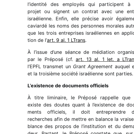
l’identité des employés qui parti­cipent à
projet ou signent un contrat avec une ent
israé­lienne. Enfin, elle précise avoir égale­m
caviardé les noms des personnes morales aut
que les trois entre­prises israé­liennes en appli­
tion de l’
art. 9 al. 1 LTrans
.
À l’issue d’une séance de média­tion orga­ni­
par le Préposé (cf.
art. 13 al. 1 let. a LTra
l’EPFL trans­met un
Grant Agreement
auquel e
et la troi­sième société israé­lienne sont parties.
L’existence de docu­ments officiels
À titre limi­naire, le Préposé rappelle que s
existe des doutes quant à l’existence de do
ments offi­ciels, il doit entre­prendre 
recherches afin de mettre en balance la vrai­s
blance des propos de l’institution et du dem
deur. Partant, le Préposé constate que, sur