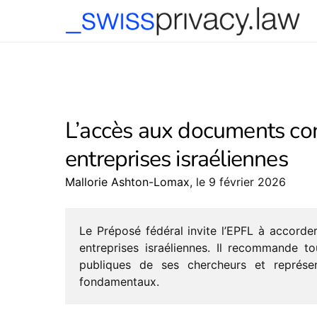
-->
L’accès aux documents con
entreprises israéliennes
Mallorie Ashton-Lomax
, le 9 février 2026
Le Préposé fédé­ral invite l’EPFL à accor­d
entre­prises israé­liennes. Il recom­mande 
publiques de ses cher­cheurs et repré­sen­
fondamentaux.