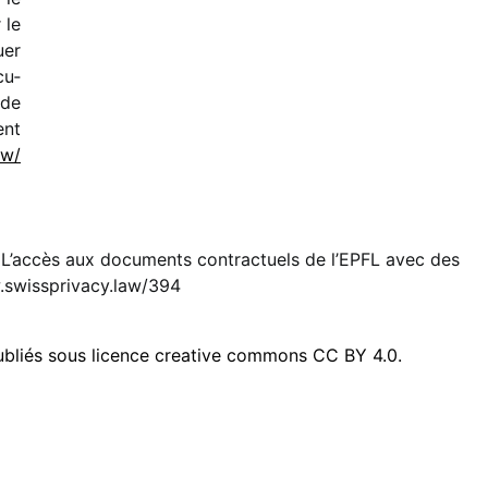
 le
uer
cu­
 de
ent
aw/​
 L’accès aux documents contractuels de l’EPFL avec des
swissprivacy.law/394
publiés sous licence creative commons CC BY 4.0.