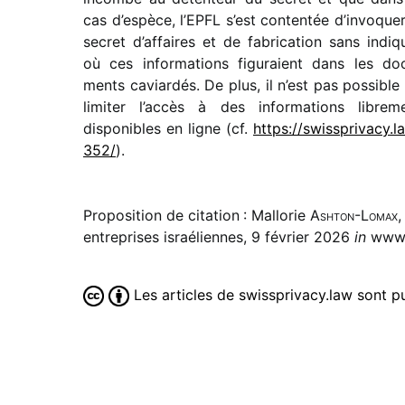
cas d’espèce, l’EPFL s’est conten­tée d’invoquer
secret d’affaires et de fabri­ca­tion sans indi­q
où ces infor­ma­tions figu­raient dans les do
ments caviar­dés. De plus, il n’est pas possible
limi­ter l’accès à des infor­ma­tions libre­m
dispo­nibles en ligne (cf.
https://​swiss​pri​vacy​.l
3​52/
).
Proposition de citation : Mallorie
Ashton-Lomax
,
entreprises israéliennes, 9 février 2026
in
www.
Les articles de swissprivacy.law sont 