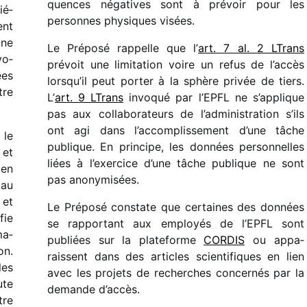
quences néga­tives sont à prévoir pour les
ié­
personnes physiques visées.
ent
une
Le Préposé rappelle que l’
art. 7 al. 2 LTrans
vo­
prévoit une limi­ta­tion voire un refus de l’accès
ées
lorsqu’il peut porter à la sphère privée de tiers.
tre
L’
art. 9 LTrans
invo­qué par l’EPFL ne s’applique
pas aux colla­bo­ra­teurs de l’administration s’ils
ont agi dans l’accomplissement d’une tâche
 le
publique. En prin­cipe, les données person­nelles
 et
liées à l’exercice d’une tâche publique ne sont
 en
pas anonymisées.
 au
 et
Le Préposé constate que certaines des données
fie
se rappor­tant aux employés de l’EPFL sont
ma­
publiées sur la plate­forme
CORDIS
ou appa­
on.
raissent dans des articles scien­ti­fiques en lien
les
avec les projets de recherches concer­nés par la
ute
demande d’accès.
tre