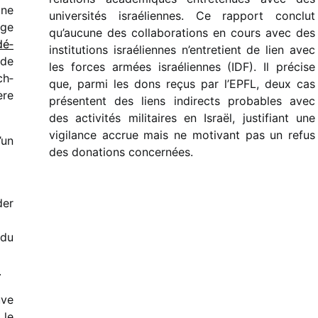
une
univer­si­tés israé­liennes. Ce rapport conclut
age
qu’aucune des colla­bo­ra­tions en cours avec des
dé­
insti­tu­tions israé­liennes n’entretient de lien avec
 de
les forces armées israé­liennes (IDF). Il précise
ch­
que, parmi les dons reçus par l’EPFL, deux cas
ère
présentent des liens indi­rects probables avec
des acti­vi­tés mili­taires en Israël, justi­fiant une
vigi­lance accrue mais ne moti­vant pas un refus
’un
des dona­tions concernées.
der
 du
.
uve
 le