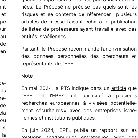
ant
nées. Le Préposé ne précise pas quels sont les
 et
risques et se contente de réfé­ren­cer plusieurs
ipé
articles de presse
faisant écho à la publi­ca­tion
our
de listes de profes­seurs ayant travaillé avec des
 au
enti­tés israéliennes.
 de
Partant, le Préposé recom­mande l’anonymisation
ien
des données person­nelles des cher­cheurs et
repré­sen­tants de l’EPFL.
Note
ca­
En mai 2024, la RTS indique dans un
article
que
nts
l’EPFL et l’EPFZ ont parti­cipé à plusieurs
ne­
recherches euro­péennes à « visées poten­tiel­le­
 de
ment sécu­ri­taires » avec des entre­prises israé­
ela
liennes et insti­tu­tions publiques.
 ou
ret
En juin 2024, l’EPFL publie un
rapport
sur les
 la
rela­tions acadé­miques entre­te­nues avec des