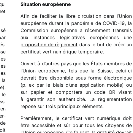
qui
Situation euro­péenne
net
Afin de faci­li­ter la libre circu­la­tion dans l’Union
euro­péenne durant la pandé­mie de COVID-19, la
osé
Commission euro­péenne a récem­ment trans­mis
par
aux instances légis­la­tives euro­péennes une
és,
propo­si­tion de règle­ment
dans le but de créer un
sse
certi­fi­cat vert numé­rique temporaire.
les
Ouvert à d’autres pays que les États membres de
des
l’Union euro­péenne, tels que la Suisse, celui-ci
des
devrait être dispo­nible sous forme élec­tro­nique
 la
(p. ex par le biais d’une appli­ca­tion mobile) ou
e).
sur papier et compor­tera un code QR visant
 le
à garan­tir son authen­ti­cité. La règle­men­ta­tion
ssi
repose sur trois prin­ci­paux éléments.
 en
er­
Premièrement, le certi­fi­cat vert numé­rique doit
 de
être acces­sible et sûr pour tous les citoyens de
oit
l’Union euro­péenne. Ce faisant, la gratuité devrait