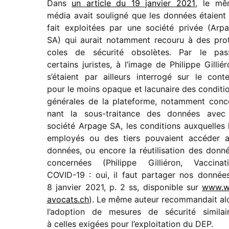
Dans
un article du 19 janvier 2021
, le m
média avait souli­gné que les données étaient
fait exploi­tées par une société privée (Arp
SA) qui aurait notam­ment recouru à des pro
coles de sécu­rité obso­lètes. Par le pas
certains juristes, à l’image de Philippe Gilliér
s’étaient par ailleurs inter­rogé sur le cont
pour le moins opaque et lacu­naire des condi­ti
géné­rales de la plate­forme, notam­ment conc
nant la sous-trai­tance des données avec
société Arpage SA, les condi­tions auxquelles 
employés ou des tiers pouvaient accé­der 
données, ou encore la réuti­li­sa­tion des donn
concer­nées (Philippe Gilliéron, Vaccinat
COVID-19 : oui, il faut parta­ger nos données
8 janvier 2021, p. 2 ss, dispo­nible sur
www​.w
avocats​.ch
). Le même auteur recom­man­dait al
l’adoption de mesures de sécu­rité simi­lai
à celles exigées pour l’exploitation du DEP.