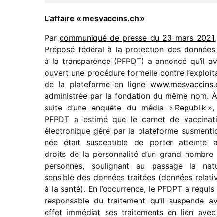
L’affaire « mesvac​cins​.ch »
Par
commu­ni­qué de presse du 23 mars 2021
Préposé fédé­ral à la protec­tion des données
à la trans­pa­rence (PFPDT) a annoncé qu’il av
ouvert une procé­dure formelle contre l’exploit
de la plate­forme en ligne
www​.mesvac​cins​.
admi­nis­trée par la fonda­tion du même nom. À
suite d’une enquête du média «
Republik
»,
PFPDT a estimé que le carnet de vacci­na­t
élec­tro­nique géré par la plate­forme susmen­ti
née était suscep­tible de porter atteinte 
droits de la person­na­lité d’un grand nombre
personnes, souli­gnant au passage la nat
sensible des données trai­tées (données rela­ti
à la santé). En l’occurrence, le PFDPT a requis
respon­sable du trai­te­ment qu’il suspende a
effet immé­diat ses trai­te­ments en lien avec