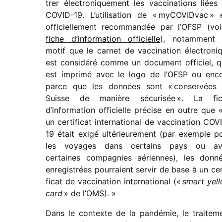
trer élec­tro­ni­que­ment les vacci­na­tions liées
COVID-19. L’utilisation de « myCOVIDvac » 
offi­ciel­le­ment recom­man­dée par l’OFSP (voi
fiche d’information offi­cielle
), notam­ment
motif que le carnet de vacci­na­tion élec­tro­ni
est consi­déré comme un docu­ment offi­ciel, qu
est imprimé avec le logo de l’OFSP ou enc
parce que les données sont « conser­vées
Suisse de manière sécu­ri­sée ». La fi
d’information offi­cielle précise en outre que «
un certi­fi­cat inter­na­tio­nal de vacci­na­tion COV
19 était exigé ulté­rieu­re­ment (par exemple p
les voyages dans certains pays ou av
certaines compa­gnies aériennes), les donn
enre­gis­trées pour­raient servir de base à un cer
fi­cat de vacci­na­tion inter­na­tio­nal («
smart yel
card
» de l’OMS). »
Dans le contexte de la pandé­mie, le trai­te­m