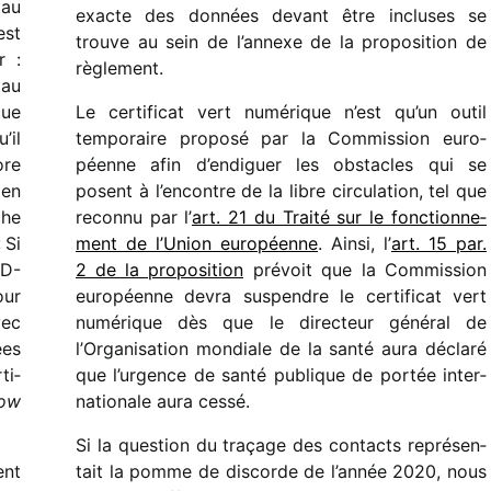
 au
exacte des données devant être incluses se
est
trouve au sein de l’annexe de la propo­si­tion de
r :
règlement.
 au
que
Le certi­fi­cat vert numé­rique n’est qu’un outil
’il
tempo­raire proposé par la Commission euro­
ore
péenne afin d’endiguer les obstacles qui se
 en
posent à l’encontre de la libre circu­la­tion, tel que
che
reconnu par l’
art. 21 du Traité sur le fonc­tion­ne­
 Si
ment de l’Union euro­péenne
. Ainsi, l’
art. 15 par.
ID-
2 de la propo­si­tion
prévoit que la Commission
our
euro­péenne devra suspendre le certi­fi­cat vert
ec
numé­rique dès que le direc­teur géné­ral de
ées
l’Organisation mondiale de la santé aura déclaré
ti­
que l’urgence de santé publique de portée inter­
low
na­tio­nale aura cessé.
Si la ques­tion du traçage des contacts repré­sen­
ent
tait la pomme de discorde de l’année 2020, nous