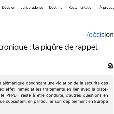
Décision
Jurisprudence
Doctrine
Réglementation
À propo
ronique : la piqûre de rappel
aléma­nique dénon­çant une viola­tion de la sécu­rité des
 effet immé­diat les trai­te­ments en lien avec la plate­
r le PFPDT reste à être conduite, d’autres ques­tions en
ique subsistent, en parti­cu­lier son déploie­ment en Europe