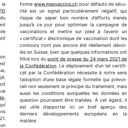
 la
forme
www​.mesvac​cins​.ch
pour défauts de sécu­
LPD
rité est un signal parti­cu­liè­re­ment néga­tif, qui
 du
risque de saper bon nombre d’efforts menés
ent
jusqu’à ce jour pour opti­mi­ser la campagne de
ble
vacci­na­tions et mettre sur pied à l’avenir un
tif
« certi­fi­cat » élec­tro­nique de vacci­na­tion dont les
contours n’ont pas encore été réel­le­ment dévoi­
lés en Suisse, bien que quelques infor­ma­tions ont
ion
filtré lors du
point de presse du 24 mars 2021 de
est
la Confédération
. Le déploie­ment d’un tel certi­fi­
ue,
cat par la Confédération néces­site à notre sens
jà.
l’adoption d’une base légale formelle qui prévoi­
oit
rait non seule­ment le prin­cipe du trai­te­ment, mais
que
aussi les condi­tions auxquelles les données en
dé­
ques­tion pour­raient être trai­tées. À cet égard, il
qui
est utile d’apporter ici un bref aperçu des
ans
derniers déve­lop­pe­ments euro­péens en la
21.
matière.
 un