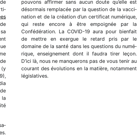
 de
pouvons affir­mer sans aucun doute qu’elle est
ti­
désor­mais rempla­cée par la ques­tion de la vacci­
ées
na­tion et de la créa­tion d’un certi­fi­cat numé­rique,
de
qui reste encore à être empoi­gnée par la
 sa
Confédération. La COVID-19 aura pour bien­fait
ent
de mettre en exergue le retard pris par le
que
domaine de la santé dans les ques­tions du numé­
rme
rique, ensei­gne­ment dont il faudra tirer leçon.
 de
D’ici là, nous ne manque­rons pas de vous tenir au
 (y
courant des évolu­tions en la matière, notam­ment
9),
législatives.
dia
 de
 la
ité
sa­
es.