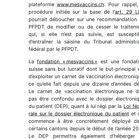
plate­forme
www​.mesvac​cins​.ch
. Pour rappel,
procé­dure initiée sur la base de l’
art. 29 
pour­rait débou­cher sur une recom­man­da­tion
PFPDT de modi­fier ou de cesser le trai­te­m
qui, si elle n’est pas suivie, est suscep­ti
d’entraîner la saisine du Tribunal admi­nis­tra­
fédé­ral par le PFPDT.
La
fonda­tion « mesvac­cins »
est une fonda­t
suisse sans but lucra­tif dont le but prin­ci­pal 
d’exploiter un carnet de vacci­na­tion élec­tro­niq
ce qu’elle fait depuis une dizaine d’années dé
Le carnet de vacci­na­tion élec­tro­nique ne d
pas être confondu avec le dossier élec­tro­ni
du patient (DEP), quant à lui régi par la
Loi fé
rale sur le dossier élec­tro­nique du patient
et 
commence à être concrè­te­ment déployé d
certains cantons depuis le début de l’année 20
Le DEP permet­tra égale­ment d’héberger