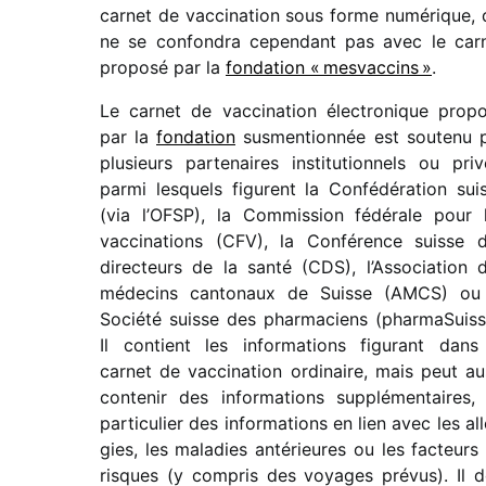
carnet de vacci­na­tion sous forme numé­rique, 
ne se confon­dra cepen­dant pas avec le car
proposé par la
fonda­tion « mesvac­cins »
.
Le carnet de vacci­na­tion élec­tro­nique prop
par la
fonda­tion
susmen­tion­née est soutenu 
plusieurs parte­naires insti­tu­tion­nels ou priv
parmi lesquels figurent la Confédération sui
(via l’OFSP), la Commission fédé­rale pour 
vacci­na­tions (CFV), la Conférence suisse 
direc­teurs de la santé (CDS), l’Association 
méde­cins canto­naux de Suisse (AMCS) ou
Société suisse des phar­ma­ciens (pharmaSuiss
Il contient les infor­ma­tions figu­rant dans
carnet de vacci­na­tion ordi­naire, mais peut au
conte­nir des infor­ma­tions supplé­men­taires,
parti­cu­lier des infor­ma­tions en lien avec les all
gies, les mala­dies anté­rieures ou les facteurs
risques (y compris des voyages prévus). Il d