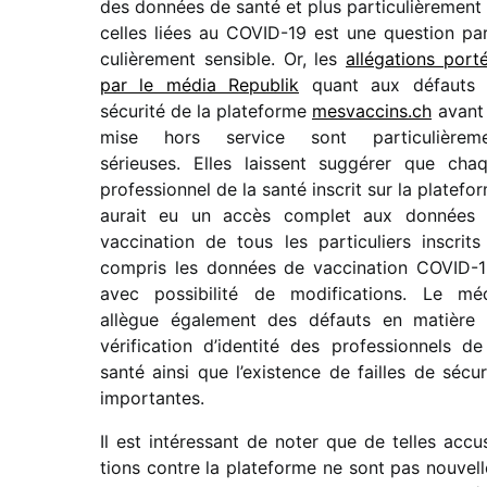
des données de santé et plus parti­cu­liè­re­ment
celles liées au COVID-19 est une ques­tion par
cu­liè­re­ment sensible. Or, les
allé­ga­tions port
par le média Republik
quant aux défauts 
sécu­rité de la plate­forme
mesvac​cins​.ch
avant
mise hors service sont parti­cu­liè­re­m
sérieuses. Elles laissent suggé­rer que cha
profes­sion­nel de la santé inscrit sur la plate­fo
aurait eu un accès complet aux données
vacci­na­tion de tous les parti­cu­liers inscrits
compris les données de vacci­na­tion COVID-1
avec possi­bi­lité de modi­fi­ca­tions. Le mé
allègue égale­ment des défauts en matière
véri­fi­ca­tion d’identité des profes­sion­nels de
santé ainsi que l’existence de failles de sécu­r
importantes.
Il est inté­res­sant de noter que de telles accu­
tions contre la plate­forme ne sont pas nouvell