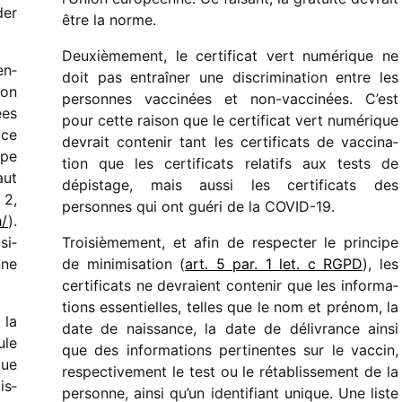
der
être la norme.
Deuxièmement, le certi­fi­cat vert numé­rique ne
en­
doit pas entraî­ner une discri­mi­na­tion entre les
son
personnes vacci­nées et non-vacci­nées. C’est
ées
pour cette raison que le certi­fi­cat vert numé­rique
 ce
devrait conte­nir tant les certi­fi­cats de vacci­na­
ppe
tion que les certi­fi­cats rela­tifs aux tests de
aut
dépis­tage, mais aussi les certi­fi­cats des
 2,
personnes qui ont guéri de la COVID-19.
h/
).
si­
Troisièmement, et afin de respec­ter le prin­cipe
nne
de mini­mi­sa­tion (
art. 5 par. 1 let. c RGPD
), les
certi­fi­cats ne devraient conte­nir que les infor­ma­
tions essen­tielles, telles que le nom et prénom, la
 la
date de nais­sance, la date de déli­vrance ainsi
ule
que des infor­ma­tions perti­nentes sur le vaccin,
que
respec­ti­ve­ment le test ou le réta­blis­se­ment de la
is­
personne, ainsi qu’un iden­ti­fiant unique. Une liste