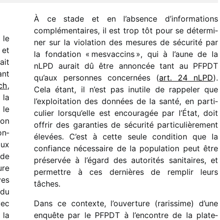
À ce stade et en l’absence d’informations
complé­men­taires, il est trop tôt pour se déter­mi­
, le
ner sur la viola­tion des mesures de sécu­rité par
 et
la fonda­tion « mesvac­cins », qui à l’aune de la
ait
nLPD aurait dû être annon­cée tant au PFPDT
ant
qu’aux personnes concer­nées (
art. 24 nLPD
).
ch
,
Cela étant, il n’est pas inutile de rappe­ler que
 la
l’exploitation des données de la santé, en parti­
 le
cu­lier lorsqu’elle est encou­ra­gée par l’État, doit
ion
offrir des garan­ties de sécu­rité parti­cu­liè­re­ment
on­
élevées. C’est à cette seule condi­tion que la
aux
confiance néces­saire de la popu­la­tion peut être
 de
préser­vée à l’égard des auto­ri­tés sani­taires, et
ure
permettre à ces dernières de remplir leurs
ves
tâches.
 du
vec
Dans ce contexte, l’ouverture (raris­sime) d’une
 la
enquête par le PFPDT à l’encontre de la plate­