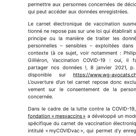
permettre aux personnes concer­nées de déci­
qui peut accé­der aux données enregistrées.
Le carnet élec­tro­nique de vacci­na­tion susm
tionné ne repose pas sur une loi qui établi­rait 
prin­cipe ou la manière de trai­ter les donn
person­nelles – sensibles – exploi­tées dans
contexte (à ce sujet, voir notam­ment : Phili
Gilliéron, Vaccination COVID-19 : oui, il f
parta­ger nos données !, 8 janvier 2021, p.
dispo­nible sur
https://​www​.wg​-avocats​.c
L’ouverture d’un tel carnet repose donc exclu­
ve­ment sur le consen­te­ment de la perso
concernée.
Dans le cadre de la lutte contre la COVID-19,
fonda­tion « mesvac­cins »
a déve­loppé un mod
spéci­fique du carnet de vacci­na­tion élec­tro­ni
inti­tulé « myCOVIDvac », qui permet d’y enre­g