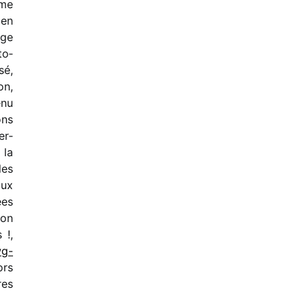
ême
 en
age
to­
sé,
on,
enu
ons
er­
 la
les
aux
ées
ion
 !,
g​-
ors
res