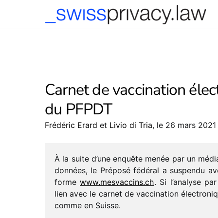
-->
Carnet de vaccination élect
du PFPDT
Frédéric Erard
et
Livio di Tria
, le 26 mars 2021
À la suite d’une enquête menée par un média 
données, le Préposé fédé­ral a suspendu avec
forme
www​.mesvac​cins​.ch
. Si l’analyse pa
lien avec le carnet de vacci­na­tion élec­tro­n
comme en Suisse.