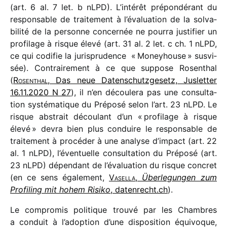
(art. 6 al. 7 let. b nLPD). L’intérêt prépon­dé­rant du
respon­sable de trai­te­ment à l’évaluation de la solva­
bi­lité de la personne concer­née ne pourra justi­fier un
profi­lage à risque élevé (art. 31 al. 2 let. c ch. 1 nLPD,
ce qui codi­fie la juris­pru­dence « Moneyhouse » susvi­
sée). Contrairement à ce que suppose Rosenthal
(
Rosenthal
, Das neue Datenschutzgesetz, Jusletter
16.11.2020 N 27
), il n’en décou­lera pas une consul­ta­
tion systé­ma­tique du Préposé selon l’art. 23 nLPD. Le
risque abstrait décou­lant d’un « profi­lage à risque
élevé » devra bien plus conduire le respon­sable de
trai­te­ment à procé­der à une analyse d’impact (art. 22
al. 1 nLPD), l’éventuelle consul­ta­tion du Préposé (art.
23 nLPD) dépen­dant de l’évaluation du risque concret
(en ce sens égale­ment,
Vasella
,
Überlegungen zum
Profiling mit hohem Risiko
, daten​recht​.ch
).
Le compro­mis poli­tique trouvé par les Chambres
a conduit à l’adoption d’une dispo­si­tion équi­voque,