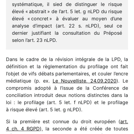
systé­ma­tique, il sied de distin­guer le risque
élevé « abstrait » de l’art. 5 let. g nLPD du risque
élevé « concret » à évaluer au moyen d’une
analyse d’impact (art. 22 s. nLPD), seul ce
dernier justi­fiant la consul­ta­tion du Préposé
selon l’art. 23 nLPD.
Dans le cadre de la révi­sion inté­grale de la LPD, la
défi­ni­tion et la règle­men­ta­tion du profi­lage ont fait
l’objet de vifs débats parle­men­taires, et couler l’encre
média­tique (p. ex.
Le Nouvelliste, 24.09.2020
). Le
compro­mis adopté à l’issue de la Conférence de
conci­lia­tion intro­duit deux notions distinctes dans la
loi : le profi­lage (art. 5 let. f nLPD) et le profi­lage
à risque élevé (art. 5 let. g nLPD).
Si la première est connue du droit euro­péen (
art.
4 ch. 4 RGPD
), la seconde a été créée de toutes