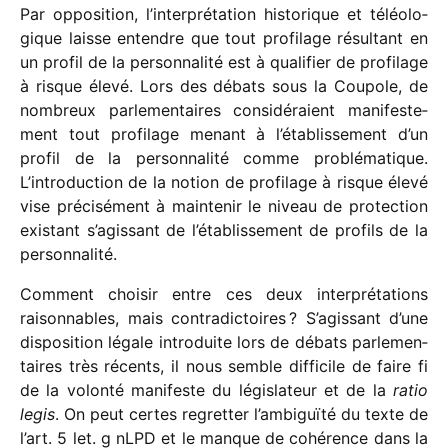
Par oppo­si­tion, l’interprétation histo­rique et téléo­lo­
gique laisse entendre que tout profi­lage résul­tant en
un profil de la person­na­lité est à quali­fier de profi­lage
à risque élevé. Lors des débats sous la Coupole, de
nombreux parle­men­taires consi­dé­raient mani­fes­te­
ment tout profi­lage menant à l’établissement d’un
profil de la person­na­lité comme problé­ma­tique.
L’introduction de la notion de profi­lage à risque élevé
vise préci­sé­ment à main­te­nir le niveau de protec­tion
exis­tant s’agissant de l’établissement de profils de la
personnalité.
Comment choi­sir entre ces deux inter­pré­ta­tions
raison­nables, mais contra­dic­toires ? S’agissant d’une
dispo­si­tion légale intro­duite lors de débats parle­men­
taires très récents, il nous semble diffi­cile de faire fi
de la volonté mani­feste du légis­la­teur et de la
ratio
legis
. On peut certes regret­ter l’ambiguïté du texte de
l’art. 5 let. g nLPD et le manque de cohé­rence dans la