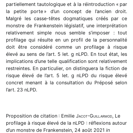
partiel­le­ment tauto­lo­gique et à la réin­tro­duc­tion « par
la petite porte » d’un concept de l’ancien droit.
Malgré les casse-têtes dogma­tiques créés par ce
monstre de Frankenstein légis­la­tif, une inter­pré­ta­tion
rela­ti­ve­ment simple nous semble s’imposer : tout
profi­lage qui résulte en un profil de la person­na­lité
doit être consi­déré comme un profi­lage à risque
élevé au sens de l’art. 5 let. g nLPD. En tout état, les
impli­ca­tions d’une telle quali­fi­ca­tion sont rela­ti­ve­ment
restreintes. En parti­cu­lier, on distin­guera la fiction de
risque élevé de l’art. 5 let. g nLPD du risque élevé
concret menant à la consul­ta­tion du Préposé selon
l’art. 23 nLPD.
Proposition de citation : Emilie
Jacot-Guillarmod
, Le
profilage à risque élevé de la nLPD : réflexions autour
d’un monstre de Frankenstein, 24 août 2021
in