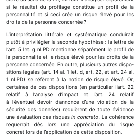
si le résul­tat du profi­lage consti­tue un profil de la
person­na­lité et si ceci crée un risque élevé pour les
droits de la personne concernée ?
L’interprétation litté­rale et systé­ma­tique condui­rait
plutôt à privi­lé­gier la seconde hypo­thèse : la lettre de
l’art. 5 let. g nLPD mentionne sépa­ré­ment le profil de
la person­na­lité et le risque élevé pour les droits de la
personne concer­née. En outre, plusieurs autres dispo­
si­tions légales (art. 14 al. 1 let. d, art. 22, et art. 24 al.
1 nLPD) se réfèrent à la notion de risque élevé. Or,
certaines de ces dispo­si­tions (en parti­cu­lier l’art. 22
rela­tif à l’analyse d’impact et l’art. 24 rela­tif
à l’éventuel devoir d’annonce d’une viola­tion de la
sécu­rité des données) requièrent de toute évidence
une évalua­tion des risques
in concreto
. La cohé­rence
requer­rait dès lors une appré­cia­tion du risque
concret lors de l’application de cette disposition.