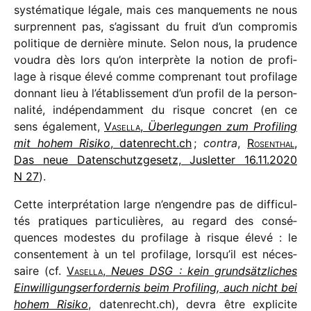
systé­ma­tique légale, mais ces manque­ments ne nous
surprennent pas, s’agissant du fruit d’un compro­mis
poli­tique de dernière minute. Selon nous, la prudence
voudra dès lors qu’on inter­prète la notion de profi­
lage à risque élevé comme compre­nant tout profi­lage
donnant lieu à l’établissement d’un profil de la person­
na­lité, indé­pen­dam­ment du risque concret (en ce
sens égale­ment,
Vasella
,
Überlegungen zum Profiling
mit hohem Risiko
, daten​recht​.ch
;
contra
,
Rosenthal
,
Das neue Datenschutzgesetz, Jusletter 16.11.2020
N 27
).
Cette inter­pré­ta­tion large n’engendre pas de diffi­cul­
tés pratiques parti­cu­lières, au regard des consé­
quences modestes du profi­lage à risque élevé : le
consen­te­ment à un tel profi­lage, lorsqu’il est néces­
saire (cf.
Vasella
,
Neues DSG : kein grund­sätz­liches
Einwilligungserfordernis beim Profiling, auch nicht bei
hohem Risiko
, daten​recht​.ch), devra être expli­cite