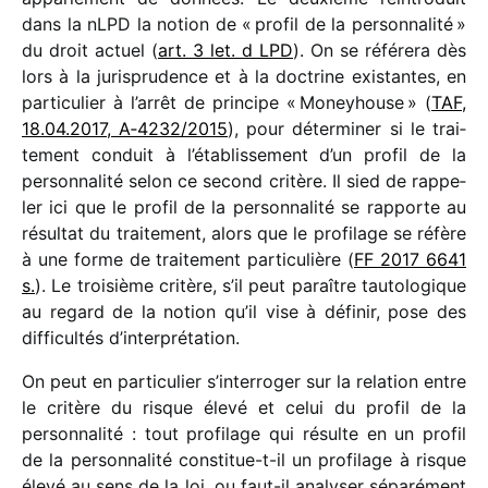
dans la nLPD la notion de « profil de la person­na­lité »
du droit actuel (
art. 3 let. d LPD
). On se réfé­rera dès
lors à la juris­pru­dence et à la doctrine exis­tantes, en
parti­cu­lier à l’arrêt de prin­cipe « Moneyhouse » (
TAF,
18.04.2017, A‑4232/​2015
), pour déter­mi­ner si le trai­
te­ment conduit à l’établissement d’un profil de la
person­na­lité selon ce second critère. Il sied de rappe­
ler ici que le profil de la person­na­lité se rapporte au
résul­tat du trai­te­ment, alors que le profi­lage se réfère
à une forme de trai­te­ment parti­cu­lière (
FF 2017 6641
s.
). Le troi­sième critère, s’il peut paraître tauto­lo­gique
au regard de la notion qu’il vise à défi­nir, pose des
diffi­cul­tés d’interprétation.
On peut en parti­cu­lier s’interroger sur la rela­tion entre
le critère du risque élevé et celui du profil de la
person­na­lité : tout profi­lage qui résulte en un profil
de la person­na­lité consti­tue-t-il un profi­lage à risque
élevé au sens de la loi, ou faut-il analy­ser sépa­ré­ment