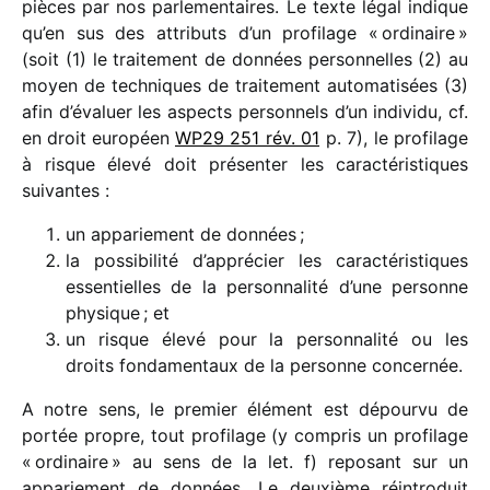
pièces par nos parle­men­taires. Le texte légal indique
qu’en sus des attri­buts d’un profi­lage « ordi­naire »
(soit (1) le trai­te­ment de données person­nelles (2) au
moyen de tech­niques de trai­te­ment auto­ma­ti­sées (3)
afin d’évaluer les aspects person­nels d’un indi­vidu, cf.
en droit euro­péen
WP29 251 rév. 01
p. 7), le profi­lage
à risque élevé doit présen­ter les carac­té­ris­tiques
suivantes :
un appa­rie­ment de données ;
la possi­bi­lité d’apprécier les carac­té­ris­tiques
essen­tielles de la person­na­lité d’une personne
physique ; et
un risque élevé pour la person­na­lité ou les
droits fonda­men­taux de la personne concernée.
A notre sens, le premier élément est dépourvu de
portée propre, tout profi­lage (y compris un profi­lage
« ordi­naire » au sens de la let. f) repo­sant sur un
appa­rie­ment de données. Le deuxième réin­tro­duit