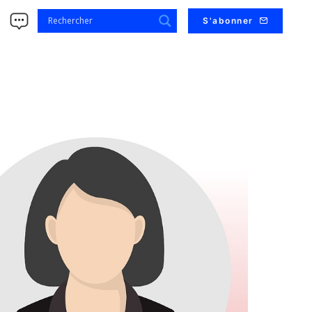
s
S'abonner