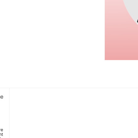
ve
nt