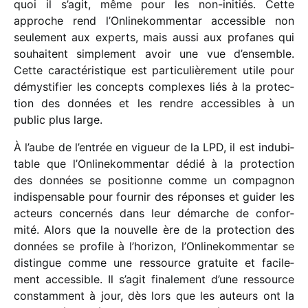
quoi il s’agit, même pour les non-initiés. Cette
approche rend l’Onlinekommentar acces­sible non
seule­ment aux experts, mais aussi aux profanes qui
souhaitent simple­ment avoir une vue d’en­semble.
Cette carac­té­ris­tique est parti­cu­liè­re­ment utile pour
démys­ti­fier les concepts complexes liés à la protec­
tion des données et les rendre acces­sibles à un
public plus large.
À l’aube de l’entrée en vigueur de la LPD, il est indu­bi­
table que l’Onlinekommentar dédié à la protec­tion
des données se posi­tionne comme un compa­gnon
indis­pen­sable pour four­nir des réponses et guider les
acteurs concer­nés dans leur démarche de confor­
mité. Alors que la nouvelle ère de la protec­tion des
données se profile à l’horizon, l’Onlinekommentar se
distingue comme une ressource gratuite et faci­le­
ment acces­sible. Il s’agit fina­le­ment d’une ressource
constam­ment à jour, dès lors que les auteurs ont la