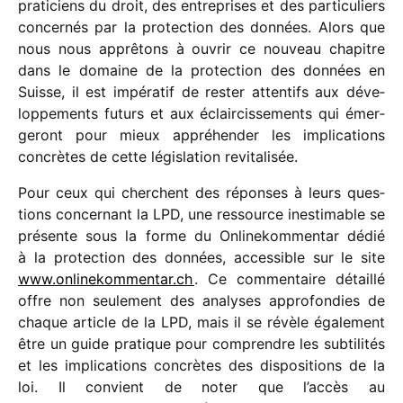
prati­ciens du droit, des entre­prises et des parti­cu­liers
concer­nés par la protec­tion des données. Alors que
nous nous apprê­tons à ouvrir ce nouveau chapitre
dans le domaine de la protec­tion des données en
Suisse, il est impé­ra­tif de rester atten­tifs aux déve­
lop­pe­ments futurs et aux éclair­cis­se­ments qui émer­
ge­ront pour mieux appré­hen­der les impli­ca­tions
concrètes de cette légis­la­tion revitalisée.
Pour ceux qui cherchent des réponses à leurs ques­
tions concer­nant la LPD, une ressource ines­ti­mable se
présente sous la forme du Onlinekommentar dédié
à la protec­tion des données, acces­sible sur le site
www​.onli​ne​kom​men​tar​.ch
. Ce commen­taire détaillé
offre non seule­ment des analyses appro­fon­dies de
chaque article de la LPD, mais il se révèle égale­ment
être un guide pratique pour comprendre les subti­li­tés
et les impli­ca­tions concrètes des dispo­si­tions de la
loi. Il convient de noter que l’accès au