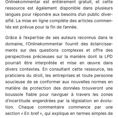
Onlinekommentar est entiè­re­ment gratuit, et cette
ressource est égale­ment dispo­nible dans plusieurs
langues pour répondre aux besoins d’un public diver­
si­fié. La mise en ligne complète des articles commen­
tés est prévue pour la fin de l’année.
Grâce à l’expertise de ses auteurs recon­nus dans le
domaine, l’Onlinekommentar four­nit des éclair­cis­se­
ments sur des ques­tions complexes et offre des
pers­pec­tives précieuses sur la manière dont la LPD
pour­rait être inter­pré­tée et mise en œuvre dans
divers contextes. En consul­tant cette ressource, les
prati­ciens du droit, les entre­prises et toute personne
soucieuse de se confor­mer aux nouvelles normes en
matière de protec­tion des données trou­ve­ront une
bous­sole fiable pour navi­guer à travers les zones
d’incertitude engen­drées par la légis­la­tion en évolu­
tion. Chaque commen­taire commence par une
section « En bref », qui explique en termes simples de