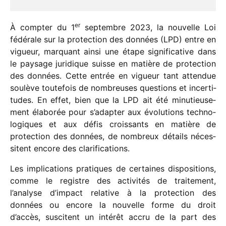
er
À comp­ter du 1
septembre 2023, la nouvelle Loi
fédé­rale sur la protec­tion des données (LPD) entre en
vigueur, marquant ainsi une étape signi­fi­ca­tive dans
le paysage juri­dique suisse en matière de protec­tion
des données. Cette entrée en vigueur tant atten­due
soulève toute­fois de nombreuses ques­tions et incer­ti­
tudes. En effet, bien que la LPD ait été minu­tieu­se­
ment élabo­rée pour s’adapter aux évolu­tions tech­no­
lo­giques et aux défis crois­sants en matière de
protec­tion des données, de nombreux détails néces­
sitent encore des clarifications.
Les impli­ca­tions pratiques de certaines dispo­si­tions,
comme le registre des acti­vi­tés de trai­te­ment,
l’analyse d’impact rela­tive à la protec­tion des
données ou encore la nouvelle forme du droit
d’accès, suscitent un inté­rêt accru de la part des