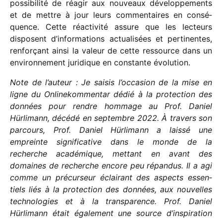
possi­bi­lité de réagir aux nouveaux déve­lop­pe­ments
et de mettre à jour leurs commen­taires en consé­
quence. Cette réac­ti­vité assure que les lecteurs
disposent d’in­for­ma­tions actua­li­sées et perti­nentes,
renfor­çant ainsi la valeur de cette ressource dans un
envi­ron­ne­ment juri­dique en constante évolution.
Note de l’auteur : Je saisis l’occasion de la mise en
ligne du Onlinekommentar dédié à la protec­tion des
données pour rendre hommage au Prof. Daniel
Hürlimann, décédé en septembre 2022. À travers son
parcours, Prof. Daniel Hürlimann a laissé une
empreinte signi­fi­ca­tive dans le monde de la
recherche acadé­mique, mettant en avant des
domaines de recherche encore peu répan­dus. Il a agi
comme un précur­seur éclai­rant des aspects essen­
tiels liés à la protec­tion des données, aux nouvelles
tech­no­lo­gies et à la trans­pa­rence. Prof. Daniel
Hürlimann était égale­ment une source d’inspiration