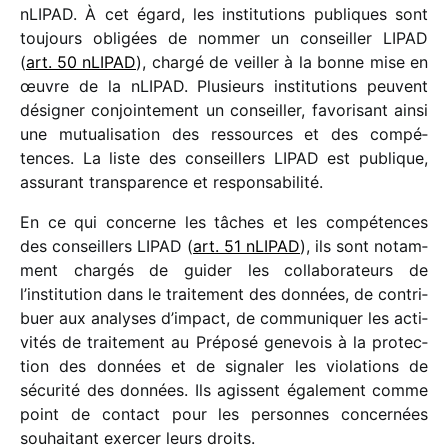
nLIPAD. À cet égard, les insti­tu­tions publiques sont
toujours obli­gées de nommer un conseiller LIPAD
(
art. 50 nLIPAD
), chargé de veiller à la bonne mise en
œuvre de la nLIPAD. Plusieurs insti­tu­tions peuvent
dési­gner conjoin­te­ment un conseiller, favo­ri­sant ainsi
une mutua­li­sa­tion des ressources et des compé­
tences. La liste des conseillers LIPAD est publique,
assu­rant trans­pa­rence et responsabilité.
En ce qui concerne les tâches et les compé­tences
des conseillers LIPAD (
art. 51 nLIPAD
), ils sont notam­
ment char­gés de guider les colla­bo­ra­teurs de
l’institution dans le trai­te­ment des données, de contri­
buer aux analyses d’impact, de commu­ni­quer les acti­
vi­tés de trai­te­ment au Préposé gene­vois à la protec­
tion des données et de signa­ler les viola­tions de
sécu­rité des données. Ils agissent égale­ment comme
point de contact pour les personnes concer­nées
souhai­tant exer­cer leurs droits.