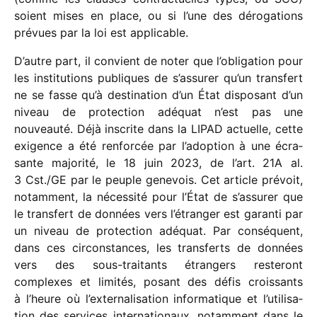
soient mises en place, ou si l’une des déro­ga­tions
prévues par la loi est applicable.
D’autre part, il convient de noter que l’obligation pour
les insti­tu­tions publiques de s’assurer qu’un trans­fert
ne se fasse qu’à desti­na­tion d’un État dispo­sant d’un
niveau de protec­tion adéquat n’est pas une
nouveauté. Déjà inscrite dans la LIPAD actuelle, cette
exigence a été renfor­cée par l’adoption à une écra­
sante majo­rité, le 18 juin 2023, de l’art. 21A al.
3 Cst./GE par le peuple gene­vois. Cet article prévoit,
notam­ment, la néces­sité pour l’État de s’as­su­rer que
le trans­fert de données vers l’étran­ger est garanti par
un niveau de protec­tion adéquat. Par consé­quent,
dans ces circons­tances, les trans­ferts de données
vers des sous-trai­tants étran­gers reste­ront
complexes et limi­tés, posant des défis crois­sants
à l’heure où l’ex­ter­na­li­sa­tion infor­ma­tique et l’uti­li­sa­
tion des services inter­na­tio­naux, notam­ment dans le