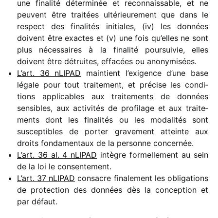
une fina­lité déter­mi­née et recon­nais­sable, et ne
peuvent être trai­tées ulté­rieu­re­ment que dans le
respect des fina­li­tés initiales, (iv) les données
doivent être exactes et (v) une fois qu’elles ne sont
plus néces­saires à la fina­lité pour­sui­vie, elles
doivent être détruites, effa­cées ou anonymisées.
L’art. 36 nLIPAD
main­tient l’exigence d’une base
légale pour tout trai­te­ment, et précise les condi­
tions appli­cables aux trai­te­ments de données
sensibles, aux acti­vi­tés de profi­lage et aux trai­te­
ments dont les fina­li­tés ou les moda­li­tés sont
suscep­tibles de porter grave­ment atteinte aux
droits fonda­men­taux de la personne concernée.
L’art. 36 al. 4 nLIPAD
intègre formel­le­ment au sein
de la loi le consentement.
L’art. 37 nLIPAD
consacre fina­le­ment les obli­ga­tions
de protec­tion des données dès la concep­tion et
par défaut.