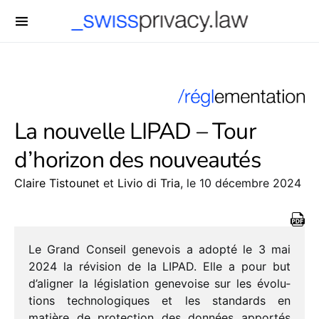
-->
La nouvelle LIPAD – Tour
d’horizon des nouveautés
Claire Tistounet
et
Livio di Tria
, le 10 décembre 2024
Le Grand Conseil gene­vois a adopté le 3 mai
2024 la révi­sion de la LIPAD. Elle a pour but
d’aligner la légis­la­tion gene­voise sur les évolu­
tions tech­no­lo­giques et les stan­dards en
matière de protec­tion des données appor­tés