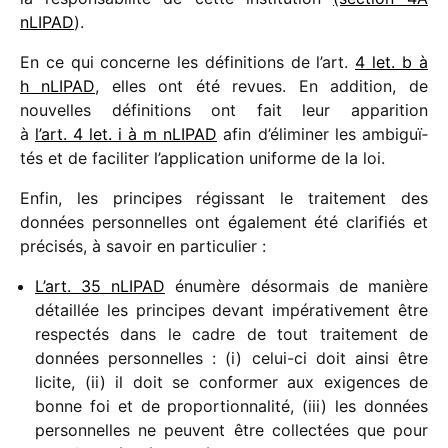
nLIPAD
).
En ce qui concerne les défi­ni­tions de l’art.
4 let. b à
h nLIPAD
, elles ont été revues. En addi­tion, de
nouvelles défi­ni­tions ont fait leur appa­ri­tion
à
l’art. 4 let. i à m nLIPAD
afin d’éliminer les ambi­guï­
tés et de faci­li­ter l’application uniforme de la loi.
Enfin, les prin­cipes régis­sant le trai­te­ment des
données person­nelles ont égale­ment été clari­fiés et
préci­sés, à savoir en particulier :
L’art. 35 nLIPAD
énumère désor­mais de manière
détaillée les prin­cipes devant impé­ra­ti­ve­ment être
respec­tés dans le cadre de tout trai­te­ment de
données person­nelles : (i) celui-ci doit ainsi être
licite, (ii) il doit se confor­mer aux exigences de
bonne foi et de propor­tion­na­lité, (iii) les données
person­nelles ne peuvent être collec­tées que pour