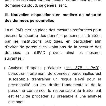
domaine du cloud, se généralisent.
III. Nouvelles dispo­si­tions en matière de sécu­rité
des données personnelles
La nLIPAD met en place des mesures renfor­cées pour
assu­rer la sécu­rité des données person­nelles trai­tées
par les insti­tu­tions publiques, en parti­cu­lier afin
d’éviter de poten­tielles viola­tions de la sécu­rité des
données. La nLIPAD prévoit ainsi les mesures
suivantes :
Analyse d’impact préa­lable (
art. 37B nLIPAD
) :
Lorsqu’un trai­te­ment de données person­nelles est
suscep­tible d’entraîner un risque élevé pour la
person­na­lité ou les droits fonda­men­taux de la
personne concer­née, le respon­sable du trai­te­ment
est tenu de procé­der au préa­lable à une analyse
d’impact.