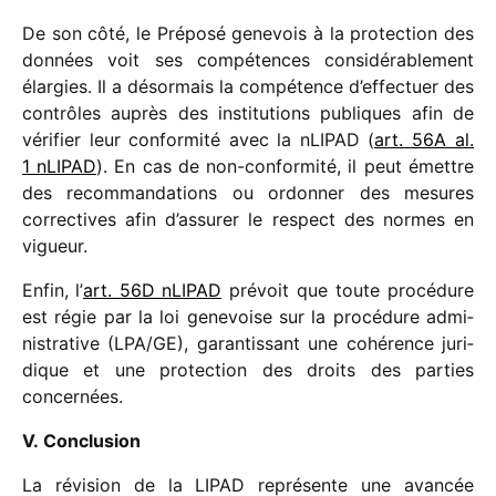
De son côté, le Préposé gene­vois à la protec­tion des
données voit ses compé­tences consi­dé­ra­ble­ment
élar­gies. Il a désor­mais la compé­tence d’effectuer des
contrôles auprès des insti­tu­tions publiques afin de
véri­fier leur confor­mité avec la nLIPAD (
art. 56A al.
1 nLIPAD
). En cas de non-confor­mité, il peut émettre
des recom­man­da­tions ou ordon­ner des mesures
correc­tives afin d’assurer le respect des normes en
vigueur.
Enfin, l’
art. 56D nLIPAD
prévoit que toute procé­dure
est régie par la loi gene­voise sur la procé­dure admi­
nis­tra­tive (LPA/​GE), garan­tis­sant une cohé­rence juri­
dique et une protec­tion des droits des parties
concernées.
V. Conclusion
La révi­sion de la LIPAD repré­sente une avan­cée