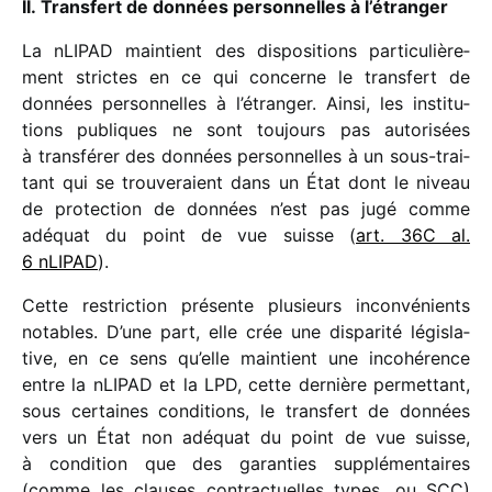
II. Transfert de données person­nelles à l’étranger
La nLIPAD main­tient des dispo­si­tions parti­cu­liè­re­
ment strictes en ce qui concerne le trans­fert de
données person­nelles à l’étranger. Ainsi, les insti­tu­
tions publiques ne sont toujours pas auto­ri­sées
à trans­fé­rer des données person­nelles à un sous-trai­
tant qui se trou­ve­raient dans un État dont le niveau
de protec­tion de données n’est pas jugé comme
adéquat du point de vue suisse (
art. 36C al.
6 nLIPAD
).
Cette restric­tion présente plusieurs incon­vé­nients
notables. D’une part, elle crée une dispa­rité légis­la­
tive, en ce sens qu’elle main­tient une inco­hé­rence
entre la nLIPAD et la LPD, cette dernière permet­tant,
sous certaines condi­tions, le trans­fert de données
vers un État non adéquat du point de vue suisse,
à condi­tion que des garan­ties supplé­men­taires
(comme les clauses contrac­tuelles types, ou SCC)