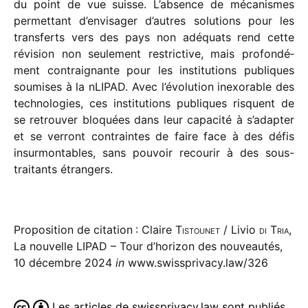
du point de vue suisse. L’absence de méca­nismes
permet­tant d’envisager d’autres solu­tions pour les
trans­ferts vers des pays non adéquats rend cette
révi­sion non seule­ment restric­tive, mais profon­dé­
ment contrai­gnante pour les insti­tu­tions publiques
soumises à la nLIPAD. Avec l’évolution inexo­rable des
tech­no­lo­gies, ces insti­tu­tions publiques risquent de
se retrou­ver bloquées dans leur capa­cité à s’adapter
et se verront contraintes de faire face à des défis
insur­mon­tables, sans pouvoir recou­rir à des sous-
trai­tants étrangers.
Proposition de citation : Claire
Tistounet
/ Livio
di Tria
,
La nouvelle LIPAD – Tour d’horizon des nouveautés,
10 décembre 2024
in
www.swissprivacy.law/326
Les articles de swissprivacy.law sont publiés