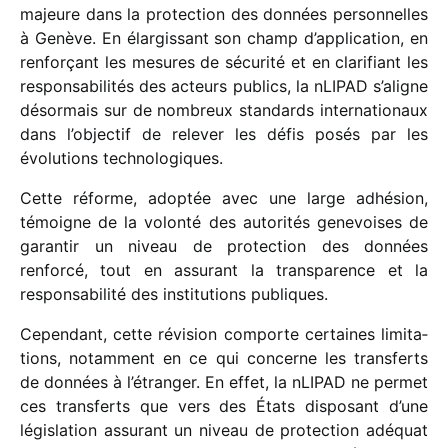
majeure dans la protec­tion des données person­nelles
à Genève. En élar­gis­sant son champ d’application, en
renfor­çant les mesures de sécu­rité et en clari­fiant les
respon­sa­bi­li­tés des acteurs publics, la nLIPAD s’aligne
désor­mais sur de nombreux stan­dards inter­na­tio­naux
dans l’objectif de rele­ver les défis posés par les
évolu­tions technologiques.
Cette réforme, adop­tée avec une large adhé­sion,
témoigne de la volonté des auto­ri­tés gene­voises de
garan­tir un niveau de protec­tion des données
renforcé, tout en assu­rant la trans­pa­rence et la
respon­sa­bi­lité des insti­tu­tions publiques.
Cependant, cette révi­sion comporte certaines limi­ta­
tions, notam­ment en ce qui concerne les trans­ferts
de données à l’étranger. En effet, la nLIPAD ne permet
ces trans­ferts que vers des États dispo­sant d’une
légis­la­tion assu­rant un niveau de protec­tion adéquat