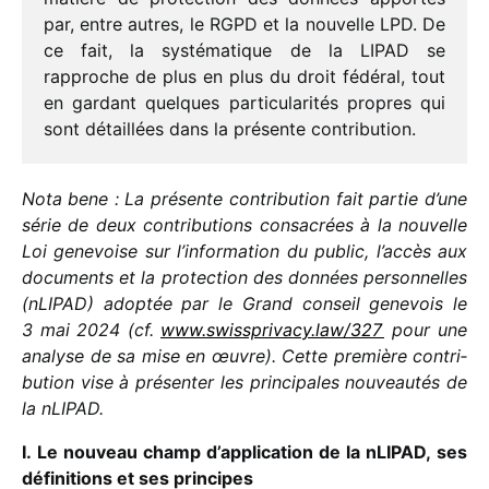
par, entre autres, le RGPD et la nouvelle LPD. De
ce fait, la systé­ma­tique de la LIPAD se
rapproche de plus en plus du droit fédé­ral, tout
en gardant quelques parti­cu­la­ri­tés propres qui
sont détaillées dans la présente contribution.
Nota bene
: La présente contri­bu­tion fait partie d’une
série de deux contri­bu­tions consa­crées à la nouvelle
Loi gene­voise sur l’information du public, l’accès aux
docu­ments et la protec­tion des données person­nelles
(nLIPAD) adop­tée par le Grand conseil gene­vois le
3 mai 2024 (cf.
www​.swiss​pri​vacy​.law/​327
pour une
analyse de sa mise en œuvre). Cette première contri­
bu­tion vise à présen­ter les prin­ci­pales nouveau­tés de
la nLIPAD.
I. Le nouveau champ d’application de la nLIPAD, ses
défi­ni­tions et ses principes