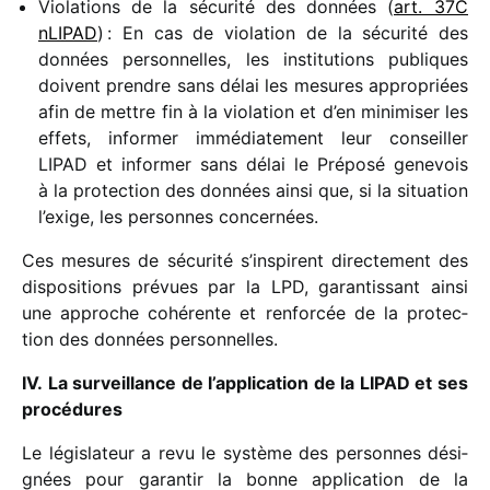
Violations de la sécu­rité des données (
art. 37C
nLIPAD
) : En cas de viola­tion de la sécu­rité des
données person­nelles, les insti­tu­tions publiques
doivent prendre sans délai les mesures appro­priées
afin de mettre fin à la viola­tion et d’en mini­mi­ser les
effets, infor­mer immé­dia­te­ment leur conseiller
LIPAD et infor­mer sans délai le Préposé gene­vois
à la protec­tion des données ainsi que, si la situa­tion
l’exige, les personnes concernées.
Ces mesures de sécu­rité s’inspirent direc­te­ment des
dispo­si­tions prévues par la LPD, garan­tis­sant ainsi
une approche cohé­rente et renfor­cée de la protec­
tion des données personnelles.
IV. La surveillance de l’application de la LIPAD et ses
procédures
Le légis­la­teur a revu le système des personnes dési­
gnées pour garan­tir la bonne appli­ca­tion de la