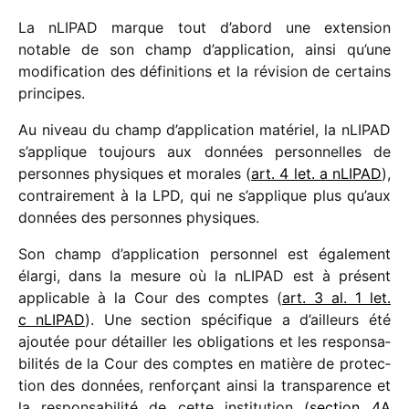
La nLIPAD marque tout d’abord une exten­sion
notable de son champ d’application, ainsi qu’une
modi­fi­ca­tion des défi­ni­tions et la révi­sion de certains
principes.
Au niveau du champ d’application maté­riel, la nLIPAD
s’applique toujours aux données person­nelles de
personnes physiques et morales (
art. 4 let. a nLIPAD
),
contrai­re­ment à la LPD, qui ne s’applique plus qu’aux
données des personnes physiques.
Son champ d’application person­nel est égale­ment
élargi, dans la mesure où la nLIPAD est à présent
appli­cable à la Cour des comptes (
art. 3 al. 1 let.
c nLIPAD
). Une section spéci­fique a d’ailleurs été
ajou­tée pour détailler les obli­ga­tions et les respon­sa­
bi­li­tés de la Cour des comptes en matière de protec­
tion des données, renfor­çant ainsi la trans­pa­rence et
la respon­sa­bi­lité de cette insti­tu­tion
(section 4A