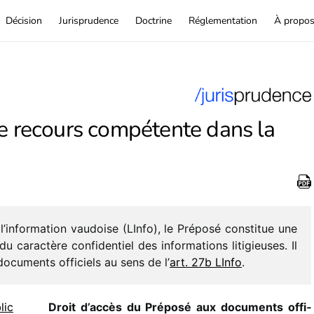
Décision
Jurisprudence
Doctrine
Réglementation
À propo
de recours compétente dans la
’information vaudoise (LInfo), le Préposé consti­tue une
carac­tère confi­den­tiel des infor­ma­tions liti­gieuses. Il
 docu­ments offi­ciels au sens de l’
art. 27b LInfo
.
lic
Droit d’accès du Préposé aux docu­ments offi­