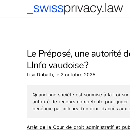
-->
Le Préposé, une autorité 
LInfo vaudoise ?
Lisa Dubath
, le 2 octobre 2025
Quand une société est soumise à la Loi sur l
auto­rité de recours compé­tente pour juger du 
béné­fi­cie par ailleurs d’un droit d’ac­cès aux
Arrêt de la Cour de droit admi­nis­tra­tif et pub