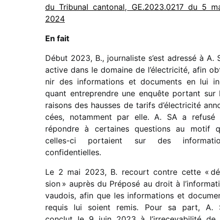
du Tribunal canto­nal, GE.2023.0217 du 5 m
2024
En fait
Début 2023, B., jour­na­liste s’est adressé à A. 
active dans le domaine de l’électricité, afin ob
nir des infor­ma­tions et docu­ments en lui in
quant entre­prendre une enquête portant sur 
raisons des hausses de tarifs d’électricité ann
cées, notam­ment par elle. A. SA a refusé
répondre à certaines ques­tions au motif 
celles-ci portaient sur des infor­ma­ti
confidentielles.
Le 2 mai 2023, B. recourt contre cette « dé
sion » auprès du Préposé au droit à l’in­for­ma­t
vaudois, afin que les infor­ma­tions et docu­me
requis lui soient remis. Pour sa part, A.
conclut le 9 juin 2023 à l’irrecevabilité de