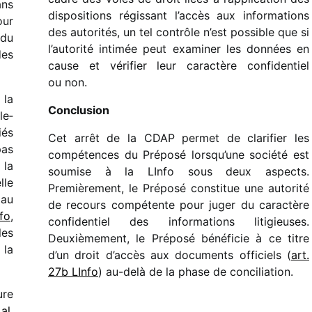
ans
dispo­si­tions régis­sant l’ac­cès aux infor­ma­tions
our
des auto­ri­tés, un tel contrôle n’est possible que si
 du
l’autorité inti­mée peut exami­ner les données en
des
cause et véri­fier leur carac­tère confi­den­tiel
ou non.
 la
Conclusion
le­
iés
Cet arrêt de la CDAP permet de clari­fier les
pas
compé­tences du Préposé lorsqu’une société est
 la
soumise à la LInfo sous deux aspects.
lle
Premièrement, le Préposé consti­tue une auto­rité
 au
de recours compé­tente pour juger du carac­tère
nfo
,
confi­den­tiel des infor­ma­tions liti­gieuses.
les
Deuxièmement, le Préposé béné­fi­cie à ce titre
 la
d’un droit d’ac­cès aux docu­ments offi­ciels (
art.
27b LInfo
) au-delà de la phase de conciliation.
ure
al.