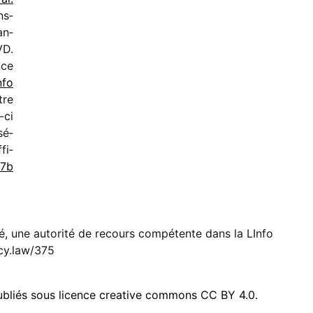
ns­
an­
VD.
nce
nfo
tre
-ci
sé­
fi­
27b
é, une autorité de recours compétente dans la LInfo
y.law/375
publiés sous licence creative commons CC BY 4.0.