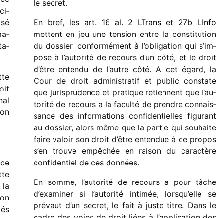
le secret.
ci­
osé
En bref, les
art. 16 al. 2 LTrans
et
27b LInfo
ma­
mettent en jeu une tension entre la consti­tu­tion
ta­
du dossier, confor­mé­ment à l’obli­ga­tion qui s’im­
pose à l’au­to­rité de recours d’un côté, et le droit
d’être entendu de l’autre côté. A cet égard, la
tte
Cour de droit admi­nis­tra­tif et public constate
oit
que juris­pru­dence et pratique retiennent que l’au­
nal
to­rité de recours a la faculté de prendre connais­
ion
sance des infor­ma­tions confi­den­tielles figu­rant
au dossier, alors même que la partie qui souhaite
faire valoir son droit d’être enten­due à ce propos
s’en trouve empê­chée en raison du carac­tère
nce
confi­den­tiel de ces données.
tte
En somme, l’au­to­rité de recours a pour tâche
 la
d’exa­mi­ner si l’au­to­rité inti­mée, lorsqu’elle se
ion
prévaut d’un secret, le fait à juste titre. Dans le
vés
cadre des voies de droit liées à l’ap­pli­ca­tion des