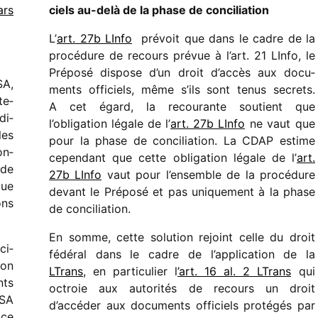
ars
ciels au-delà de la phase de conciliation
L’
art. 27b LInfo
prévoit que dans le cadre de la
procé­dure de recours prévue à l’art. 21 LInfo, le
Préposé dispose d’un droit d’ac­cès aux docu­
SA,
ments offi­ciels, même s’ils sont tenus secrets.
te­
A cet égard, la recou­rante soutient que
di­
l’obligation légale de l’
art. 27b LInfo
ne vaut que
les
pour la phase de conci­lia­tion. La CDAP estime
on­
cepen­dant que cette obli­ga­tion légale de l’
art.
 de
27b LInfo
vaut pour l’en­semble de la procé­dure
que
devant le Préposé et pas unique­ment à la phase
ons
de conciliation.
En somme, cette solu­tion rejoint celle du droit
ci­
fédé­ral dans le cadre de l’ap­pli­ca­tion de la
ion
LTrans
, en parti­cu­lier l
’art. 16 al. 2 LTrans
qui
nts
octroie aux auto­ri­tés de recours un droit
 SA
d’accéder aux docu­ments offi­ciels proté­gés par
 ce