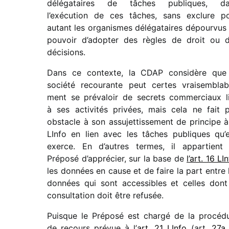
délé­ga­taires de tâches publiques, d
l’exécution de ces tâches, sans exclure p
autant les orga­nismes délé­ga­taires dépour­vus
pouvoir d’adopter des règles de droit ou 
décisions.
Dans ce contexte, la CDAP consi­dère que
société recou­rante peut certes vrai­sem­bla­b
ment se préva­loir de secrets commer­ciaux l
à ses acti­vi­tés privées, mais cela ne fait 
obstacle à son assu­jet­tis­se­ment de prin­cipe à
LInfo en lien avec les tâches publiques qu’e
exerce. En d’autres termes, il appar­tient
Préposé d’apprécier, sur la base de
l’art. 16 LI
les données en cause et de faire la part entre 
données qui sont acces­sibles et celles dont
consul­ta­tion doit être refusée.
Puisque le Préposé est chargé de la procé­d
de recours prévue à l’
art. 21 LInfo
(art.
27a 