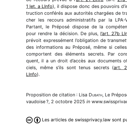
1 let. a LInfo
), il dispose donc des pouvoirs d’i
truc­tion confé­rés aux auto­ri­tés char­gées de tr
cher les recours admi­nis­tra­tifs par la LPA-
Partant, le Préposé dispose de la compé­te
pour rendre la déci­sion. De plus,
l’art. 27b LI
prévoit expres­sé­ment l’obligation de trans­met
des infor­ma­tions au Préposé, même si celles
comportent des éléments secrets. Par con
quent, il a un droit d’ac­cès aux docu­ments of
ciels, même s’ils sont tenus secrets (
art. 
LInfo
).
Proposition de citation : Lisa
Dubath
, Le Prépos
vaudoise ?, 2 octobre 2025
in
www.swissprivac
Les articles de swissprivacy.law sont 