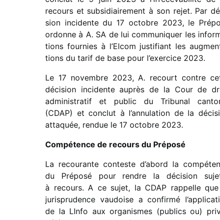
recours et subsi­diai­re­ment à son rejet. Par dé
sion inci­dente du 17 octobre 2023, le Prép
ordonne à A. SA de lui commu­ni­quer les infor­
tions four­nies à l’Elcom justi­fiant les augmen­
tions du tarif de base pour l’exercice 2023.
Le 17 novembre 2023, A. recourt contre ce
déci­sion inci­dente auprès de la Cour de dr
admi­nis­tra­tif et public du Tribunal canto­
(CDAP) et conclut à l’annulation de la déci­s
atta­quée, rendue le 17 octobre 2023.
Compétence de recours du Préposé
La recou­rante conteste d’abord la compé­te
du Préposé pour rendre la déci­sion suje
à recours. A ce sujet, la CDAP rappelle que
juris­pru­dence vaudoise a confirmé l’applicat
de la LInfo aux orga­nismes (publics ou) pri