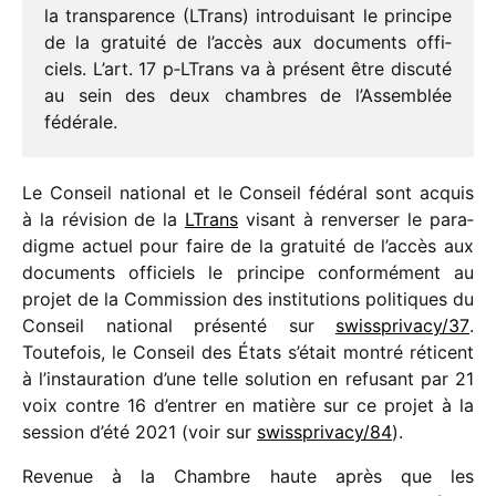
la trans­pa­rence (LTrans) intro­dui­sant le prin­cipe
de la gratuité de l’accès aux docu­ments offi­
ciels. L’art. 17 p‑LTrans va à présent être discuté
au sein des deux chambres de l’Assemblée
fédérale.
Le Conseil natio­nal et le Conseil fédé­ral sont acquis
à la révi­sion de la
LTrans
visant à renver­ser le para­
digme actuel pour faire de la gratuité de l’accès aux
docu­ments offi­ciels le prin­cipe confor­mé­ment au
projet de la Commission des insti­tu­tions poli­tiques du
Conseil natio­nal présenté sur
swissprivacy/​37
.
Toutefois, le Conseil des États s’était montré réti­cent
à l’instauration d’une telle solu­tion en refu­sant par 21
voix contre 16 d’entrer en matière sur ce projet à la
session d’été 2021 (voir sur
swissprivacy/​84
).
Revenue à la Chambre haute après que les