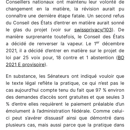
Conseillers natio­naux ont main­tenu leur volonté de
chan­ge­ment en la matière, la révi­sion aurait pu
connaître une dernière étape fatale. Un second refus
du Conseil des États d’entrer en matière aurait sonné
le glas du projet (voir sur
swissprivacy/​103
). De
manière surpre­nante toute­fois, le Conseil des États
er
a décidé de renver­ser la vapeur. Le 1
décembre
2021, il a décidé d’entrer en matière sur le projet de
loi par 25 voix pour, 18 contre et 1 absten­tion (
BO
2021 E provi­soire
).
En substance, les Sénateurs ont indi­qué vouloir que
le texte légal reflète la pratique, ce qui n’est pas le
cas aujourd’hui compte tenu du fait que 97 % envi­ron
des demandes d’accès sont gratuites et que seules 3
% d’entre elles requièrent le paie­ment préa­lable d’un
émolu­ment à l’administration fédé­rale. Comme celui-
ci peut s’avérer dissua­sif ainsi que démon­tré dans
plusieurs cas, mais aussi parce que la pratique dans