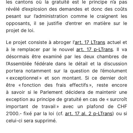
les cantons où la gratuité est le prin­cipe n’a pas
révélé d’explosion des demandes et donc des coûts
pesant sur l’administration comme le craignent les
oppo­sants, il se justi­fie d’entrer en matière sur le
projet de loi.
Le projet consiste à abro­ger l’
art. 17 LTrans
actuel et
à le rempla­cer par le nouvel
art. 17 p‑LTrans
. Il va
désor­mais être examiné par les deux chambres de
l’Assemblée fédé­rale dans le détail et la discus­sion
portera notam­ment sur la ques­tion de l’émolument
« excep­tion­nel » et son montant. Si ce dernier doit
être « fonc­tion des frais effec­tifs », reste encore
à savoir si le Parlement déci­dera de main­te­nir une
excep­tion au prin­cipe de gratuité en cas de « surcroît
impor­tant de travail » avec un plafond de CHF
2’000.- fixé par la loi (cf.
art. 17 al. 2 p‑LTrans
) ou si
celui-ci sera supprimé.