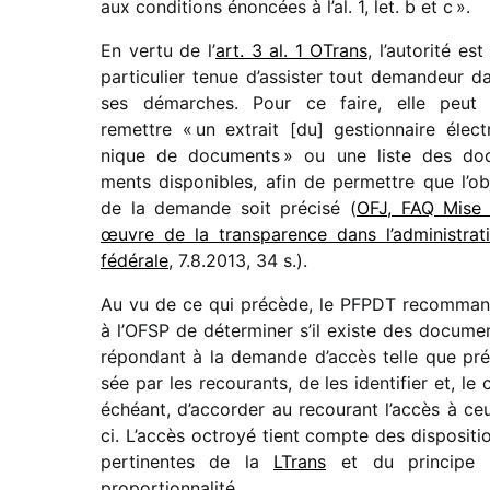
aux condi­tions énon­cées à l’al. 1, let. b et c ».
En vertu de l’
art. 3 al. 1 OTrans
, l’autorité est
parti­cu­lier tenue d’assister tout deman­deur d
ses démarches. Pour ce faire, elle peut 
remettre « un extrait [du] gestion­naire élec­t
nique de docu­ments » ou une liste des do
ments dispo­nibles, afin de permettre que l’ob
de la demande soit précisé (
OFJ, FAQ Mise
œuvre de la trans­pa­rence dans l’administrat
fédé­rale
, 7.8.2013, 34 s.).
Au vu de ce qui précède, le PFPDT recom­ma
à l’OFSP de déter­mi­ner s’il existe des docu­me
répon­dant à la demande d’accès telle que pré
sée par les recou­rants, de les iden­ti­fier et, le 
échéant, d’accorder au recou­rant l’accès à ce
ci. L’accès octroyé tient compte des dispo­si­ti
perti­nentes de la
LTrans
et du prin­cipe
proportionnalité.