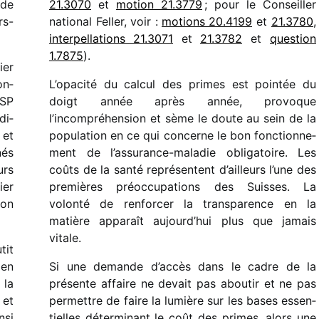
 de
21.3070
et
motion 21.3779
; pour le Conseiller
rs-
natio­nal Feller, voir :
motions 20.4199
et
21.3780
,
inter­pel­la­tions 21.3071
et
21.3782
et
ques­tion
1.7875
).
ier
on­
L’opacité du calcul des primes est poin­tée du
FSP
doigt année après année, provoque
di­
l’incompréhension et sème le doute au sein de la
 et
popu­la­tion en ce qui concerne le bon fonc­tion­ne­
nés
ment de l’assurance-maladie obli­ga­toire. Les
urs
coûts de la santé repré­sentent d’ailleurs l’une des
ier
premières préoc­cu­pa­tions des Suisses. La
ion
volonté de renfor­cer la trans­pa­rence en la
matière appa­raît aujourd’hui plus que jamais
vitale.
tit
 en
Si une demande d’accès dans le cadre de la
 la
présente affaire ne devait pas abou­tir et ne pas
 et
permettre de faire la lumière sur les bases essen­
nsi
tielles déter­mi­nant le coût des primes, alors une