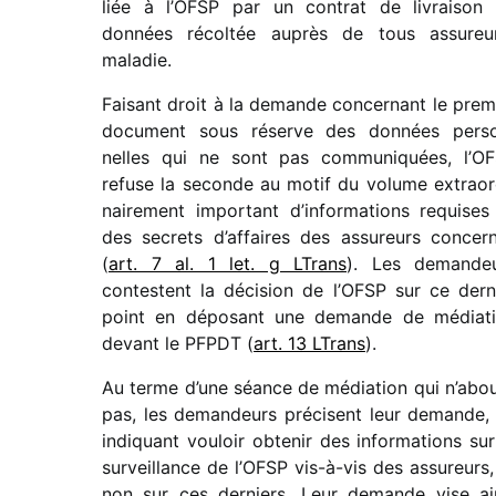
liée à l’OFSP par un contrat de livrai­son
données récol­tée auprès de tous assureu
maladie.
Faisant droit à la demande concer­nant le prem
docu­ment sous réserve des données pers
nelles qui ne sont pas commu­ni­quées, l’O
refuse la seconde au motif du volume extra­or­
nai­re­ment impor­tant d’informations requises
des secrets d’affaires des assu­reurs concer­
(
art. 7 al. 1 let. g LTrans
). Les deman­de
contestent la déci­sion de l’OFSP sur ce dern
point en dépo­sant une demande de média­t
devant le PFPDT (
art. 13 LTrans
).
Au terme d’une séance de média­tion qui n’abou
pas, les deman­deurs précisent leur demande,
indi­quant vouloir obte­nir des infor­ma­tions sur
surveillance de l’OFSP vis-à-vis des assu­reurs,
non sur ces derniers. Leur demande vise ai