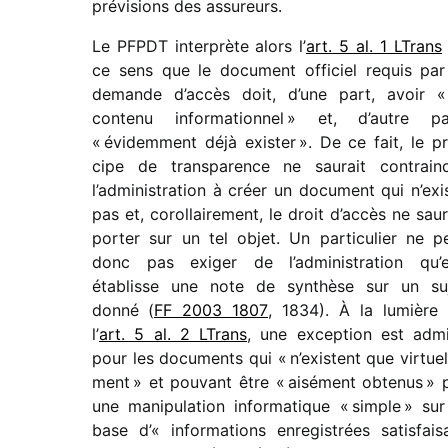
prévi­sions des assureurs.
Le PFPDT inter­prète alors l’
art. 5 al. 1 LTrans
ce sens que le docu­ment offi­ciel requis par
demande d’accès doit, d’une part, avoir «
contenu infor­ma­tion­nel » et, d’autre pa
« évidem­ment déjà exis­ter ». De ce fait, le pr
cipe de trans­pa­rence ne saurait contrain
l’administration à créer un docu­ment qui n’exi
pas et, corol­lai­re­ment, le droit d’accès ne saur
porter sur un tel objet. Un parti­cu­lier ne p
donc pas exiger de l’administration qu’e
établisse une note de synthèse sur un su
donné (
FF 2003 1807
, 1834). À la lumière
l’
art. 5 al. 2 LTrans
, une excep­tion est adm
pour les docu­ments qui « n’existent que virtuel­
ment » et pouvant être « aisé­ment obte­nus » 
une mani­pu­la­tion infor­ma­tique « simple » sur
base d’« infor­ma­tions enre­gis­trées satis­fai­s