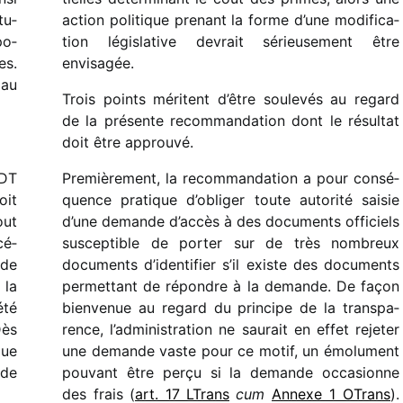
tu­
action poli­tique prenant la forme d’une modi­fi­ca­
po­
tion légis­la­tive devrait sérieu­se­ment être
es.
envisagée.
au
Trois points méritent d’être soule­vés au regard
de la présente recom­man­da­tion dont le résul­tat
doit être approuvé.
PDT
Premièrement, la recom­man­da­tion a pour consé­
oit
quence pratique d’obliger toute auto­rité saisie
out
d’une demande d’accès à des docu­ments offi­ciels
cé­
suscep­tible de porter sur de très nombreux
nde
docu­ments d’identifier s’il existe des docu­ments
 la
permet­tant de répondre à la demande. De façon
été
bien­ve­nue au regard du prin­cipe de la trans­pa­
Dès
rence, l’administration ne saurait en effet reje­ter
que
une demande vaste pour ce motif, un émolu­ment
 de
pouvant être perçu si la demande occa­sionne
des frais (
art. 17 LTrans
cum
Annexe 1 OTrans
).