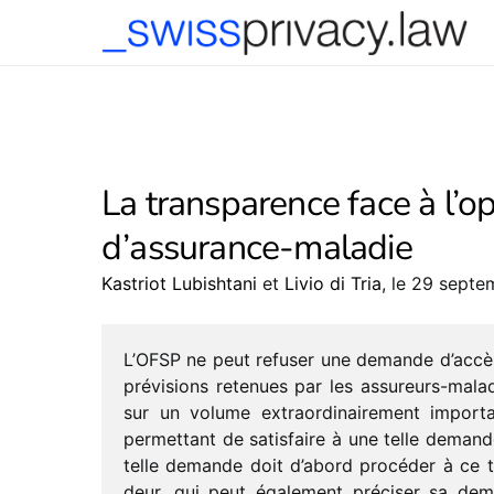
-->
La transparence face à l’o
d’assurance-maladie
Kastriot Lubishtani
et
Livio di Tria
, le 29 sept
L’OFSP ne peut refu­ser une demande d’accès 
prévi­sions rete­nues par les assu­reurs-mala
sur un volume extra­or­di­nai­re­ment impor­t
permet­tant de satis­faire à une telle demande
telle demande doit d’abord procé­der à ce tr
deur, qui peut égale­ment préci­ser sa de