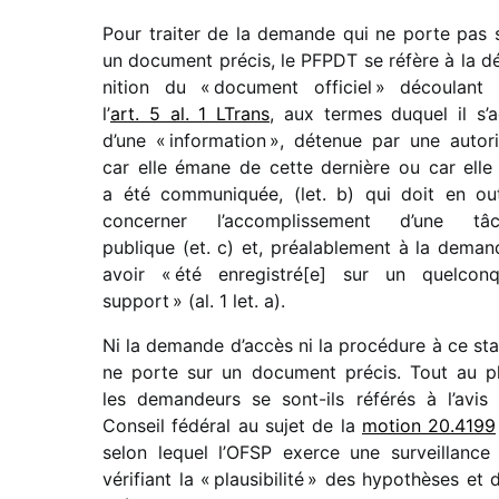
Pour trai­ter de la demande qui ne porte pas 
un docu­ment précis, le PFPDT se réfère à la dé
ni­tion du « docu­ment offi­ciel » décou­lant
l’
art. 5 al. 1 LTrans
, aux termes duquel il s’a
d’une « infor­ma­tion », déte­nue par une auto­ri
car elle émane de cette dernière ou car elle 
a été commu­ni­quée, (let. b) qui doit en ou
concer­ner l’accomplissement d’une tâ
publique (et. c) et, préa­la­ble­ment à la deman
avoir « été enregistré[e] sur un quel­con
support » (al. 1 let. a).
Ni la demande d’accès ni la procé­dure à ce st
ne porte sur un docu­ment précis. Tout au p
les deman­deurs se sont-ils réfé­rés à l’avis
Conseil fédé­ral au sujet de la
motion 20.4199
selon lequel l’OFSP exerce une surveillance
véri­fiant la « plau­si­bi­lité » des hypo­thèses et 