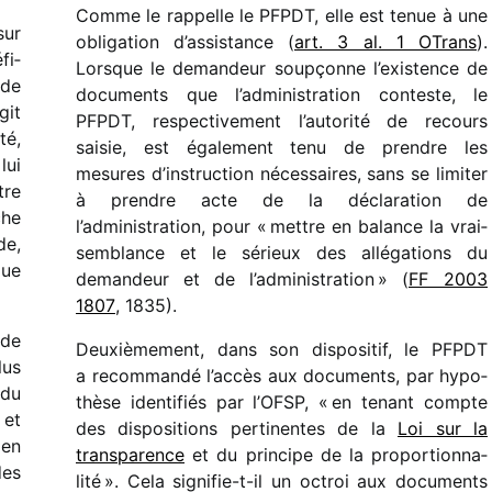
Comme le rappelle le PFPDT, elle est tenue à une
sur
obli­ga­tion d’assistance (
art. 3 al. 1 OTrans
).
fi­
Lorsque le deman­deur soup­çonne l’existence de
 de
docu­ments que l’administration conteste, le
git
PFPDT, respec­ti­ve­ment l’autorité de recours
té,
saisie, est égale­ment tenu de prendre les
lui
mesures d’instruction néces­saires, sans se limi­ter
tre
à prendre acte de la décla­ra­tion de
che
l’administration, pour « mettre en balance la vrai­
de,
sem­blance et le sérieux des allé­ga­tions du
que
deman­deur et de l’administration » (
FF 2003
1807
, 1835).
ade
Deuxièmement, dans son dispo­si­tif, le PFPDT
lus
a recom­mandé l’accès aux docu­ments, par hypo­
 du
thèse iden­ti­fiés par l’OFSP, « en tenant compte
et
des dispo­si­tions perti­nentes de la
Loi sur la
 en
trans­pa­rence
et du prin­cipe de la propor­tion­na­
des
lité ». Cela signi­fie-t-il un octroi aux docu­ments