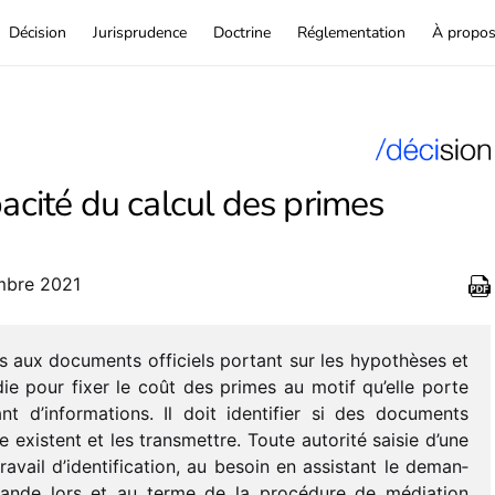
Décision
Jurisprudence
Doctrine
Réglementation
À propo
pacité du calcul des primes
embre 2021
aux docu­ments offi­ciels portant sur les hypo­thèses et
­die pour fixer le coût des primes au motif qu’elle porte
ant d’informations. Il doit iden­ti­fier si des docu­ments
 existent et les trans­mettre. Toute auto­rité saisie d’une
avail d’identification, au besoin en assis­tant le deman­
mande lors et au terme de la procé­dure de média­tion