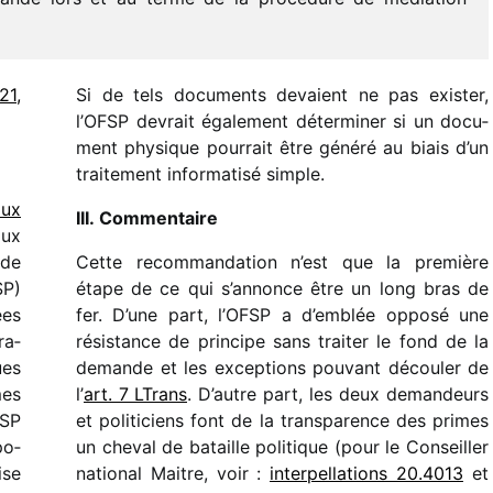
21,
Si de tels docu­ments devaient ne pas exis­ter,
l’OFSP devrait égale­ment déter­mi­ner si un docu­
ment physique pour­rait être généré au biais d’un
trai­te­ment infor­ma­tisé simple.
aux
III. Commentaire
aux
 de
Cette recom­man­da­tion n’est que la première
SP)
étape de ce qui s’annonce être un long bras de
ées
fer. D’une part, l’OFSP a d’emblée opposé une
ra­
résis­tance de prin­cipe sans trai­ter le fond de la
ues
demande et les excep­tions pouvant décou­ler de
mes
l’
art. 7 LTrans
. D’autre part, les deux deman­deurs
FSP
et poli­ti­ciens font de la trans­pa­rence des primes
po­
un cheval de bataille poli­tique (pour le Conseiller
ise
natio­nal Maitre, voir :
inter­pel­la­tions 20.4013
et