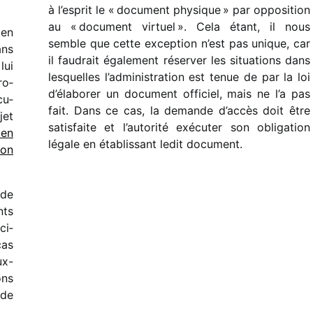
à l’esprit le « docu­ment physique » par oppo­si­tion
au « docu­ment virtuel ». Cela étant, il nous
 en
semble que cette excep­tion n’est pas unique, car
ans
il faudrait égale­ment réser­ver les situa­tions dans
lui
lesquelles l’administration est tenue de par la loi
ro­
d’élaborer un docu­ment offi­ciel, mais ne l’a pas
cu­
fait. Dans ce cas, la demande d’accès doit être
jet
satis­faite et l’autorité exécu­ter son obli­ga­tion
 en
légale en établis­sant ledit document.
ion
nde
nts
ci­
cas
ux-
ons
 de