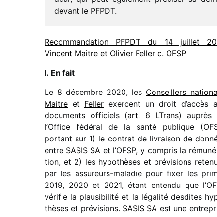
devant le PFPDT.
Recommandation PFPDT du 14 juillet 20
Vincent Maitre et Olivier Feller c. OFSP
I. En fait
Le 8 décembre 2020, les
Conseillers natio­n
Maitre
et
Feller
exercent un droit d’accès 
docu­ments offi­ciels (
art. 6 LTrans
) auprès
l’Office fédé­ral de la santé publique (OF
portant sur 1) le contrat de livrai­son de donn
entre
SASIS SA
et l’OFSP, y compris la rému­né­
tion, et 2) les hypo­thèses et prévi­sions rete­n
par les assu­reurs-mala­die pour fixer les pri
2019, 2020 et 2021, étant entendu que l’O
véri­fie la plau­si­bi­lité et la léga­lité desdites hy
thèses et prévi­sions.
SASIS SA
est une entre­pr