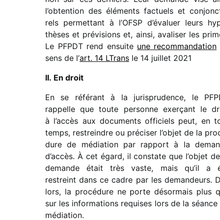
l’obtention des éléments factuels et conjonc­
rels permet­tant à l’OFSP d’évaluer leurs hy
thèses et prévi­sions et, ainsi, avali­ser les prim
Le PFPDT rend ensuite
une recom­man­da­tion
sens de l’
art. 14 LTrans
le 14 juillet 2021
II. En droit
En se réfé­rant à la juris­pru­dence, le PF
rappelle que toute personne exer­çant le dr
à l’accès aux docu­ments offi­ciels peut, en t
temps, restreindre ou préci­ser l’objet de la pro
dure de média­tion par rapport à la dema
d’accès. À cet égard, il constate que l’objet de
demande était très vaste, mais qu’il a 
restreint dans ce cadre par les deman­deurs. 
lors, la procé­dure ne porte désor­mais plus 
sur les infor­ma­tions requises lors de la séance
médiation.