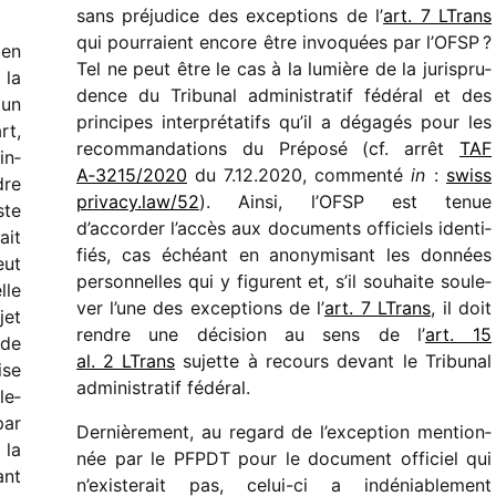
sans préju­dice des excep­tions de l’
art. 7 LTrans
qui pour­raient encore être invo­quées par l’OFSP ?
en
Tel ne peut être le cas à la lumière de la juris­pru­
 la
dence du Tribunal admi­nis­tra­tif fédé­ral et des
 un
prin­cipes inter­pré­ta­tifs qu’il a déga­gés pour les
rt,
recom­man­da­tions du Préposé (cf. arrêt
TAF
in­
A‑3215/​2020
du 7.12.2020, commenté
in
:
swiss​
dre
pri​vacy​.law/52
). Ainsi, l’OFSP est tenue
ste
d’accorder l’accès aux docu­ments offi­ciels iden­ti­
ait
fiés, cas échéant en anony­mi­sant les données
eut
person­nelles qui y figurent et, s’il souhaite soule­
lle
ver l’une des excep­tions de l’
art. 7 LTrans
, il doit
jet
rendre une déci­sion au sens de l’
art. 15
 de
al. 2 LTrans
sujette à recours devant le Tribunal
ise
admi­nis­tra­tif fédéral.
le­
par
Dernièrement, au regard de l’exception mention­
 la
née par le PFPDT pour le docu­ment offi­ciel qui
ant
n’existerait pas, celui-ci a indé­nia­ble­ment