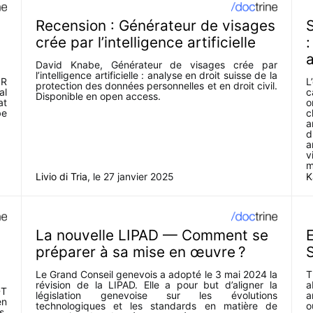
Recension : Générateur de visages
crée par l’intelligence artificielle
:
David Knabe, Générateur de visages crée par
l’intelligence artificielle : analyse en droit suisse de la
PR
L
protection des données personnelles et en droit civil.
al
c
Disponible en open access.
at
o
be
c
a
d
a
v
m
s
Livio di Tria
, le
27 janvier 2025
K
La nouvelle LIPAD — Comment se
E
préparer à sa mise en œuvre ?
Le Grand Conseil genevois a adopté le 3 mai 2024 la
T
révision de la LIPAD. Elle a pour but d’aligner la
a
DT
législation genevoise sur les évolutions
a
en
technologiques et les standards en matière de
o
s,