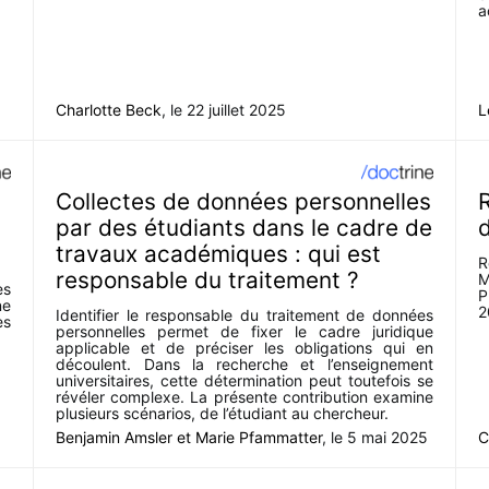
a
Charlotte Beck
, le
22 juillet 2025
L
Collectes de données personnelles
R
par des étudiants dans le cadre de
d
travaux académiques : qui est
R
responsable du traitement ?
M
es
P
ne
2
Identifier le responsable du traitement de données
es
personnelles permet de fixer le cadre juridique
applicable et de préciser les obligations qui en
découlent. Dans la recherche et l’enseignement
universitaires, cette détermination peut toutefois se
révéler complexe. La présente contribution examine
plusieurs scénarios, de l’étudiant au chercheur.
Benjamin Amsler
et
Marie Pfammatter
, le
5 mai 2025
C