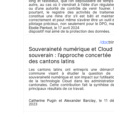
long et fastidieux, que l’on dépoussière de temps
autre, au cas où il viendrait à l’idée d’un régulate
ou d’une autorité de contrôle de venir fouiner. 
pourtant, le registre des activités de traiteme
constitue une mine d’or s’il est bâti et mainte
correctement et peut même s’avérer être un outil 
pilotage précieux, non seulement pour le DPO, ma
pour l’organisation tout entière. Lumière donc sur 
Elodie Pierloot
, le
17 avril 2024
dispositif mal aimé de la protection des données.
Souveraineté numérique et Cloud
souverain : l’approche concertée
des cantons latins
Les cantons latins ont entrepris une démarc
commune visant à étudier la question de 
souveraineté numérique et son impact sur l’utilisati
de la technologie Cloud dans les administratio
cantonales. Cette contribution fait la synthèse d
principaux résultats de ce travail.
Catherine Pugin
et
Alexander Barclay
, le
11 d
2023