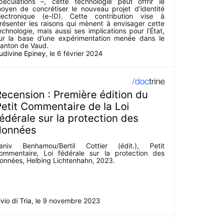
péculations –, cette technologie peut offrir le
oyen de concrétiser le nouveau projet d’identité
lectronique (e-ID). Cette contribution vise à
résenter les raisons qui mènent à envisager cette
echnologie, mais aussi ses implications pour l’État,
ur la base d’une expérimentation menée dans le
anton de Vaud.
udivine Epiney
, le
6 février 2024
ecension : Première édition du
etit Commentaire de la Loi
édérale sur la protection des
données
aniv Benhamou/Bertil Cottier (édit.), Petit
ommentaire, Loi fédérale sur la protection des
onnées, Helbing Lichtenhahn, 2023.
ivio di Tria
, le
9 novembre 2023