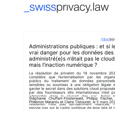
-->
Administrations publiques : et si l
vrai danger pour les données des
administré(e)s n’était pas le cloud
mais l’inaction numérique ?
La résolution de privatim du 18 novembre 20
considère que l’externalisation par les organ
publics du traitement de données personnell
sensibles ou soumises à une obligation légale 
garder le secret dans des solutions cloud proposé
par des fournisseurs dits internationaux n’est p
admissible dans la plupart des cas. Selon l
Stéphanie Chuffart-Finsterwald
,
Philipp Fischer
autrices et auteurs de la présente contribution, 
Philémon Matantu
et
Claire Tistounet
, le
5 mars 20
résolution n’est pas suffisamment nuancée, 
repose pas sur le cadre juridique de lege lata et 
tient pas compte de l’ensemble des risques 