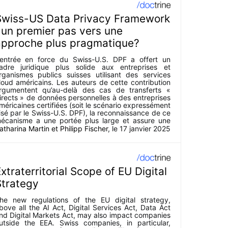
Swiss-US Data Privacy Framework
 un premier pas vers une
approche plus pragmatique?
’entrée en force du Swiss-U.S. DPF a offert un
adre juridique plus solide aux entreprises et
rganismes publics suisses utilisant des services
loud américains. Les auteurs de cette contribution
rgumentent qu’au-delà des cas de transferts «
irects » de données personnelles à des entreprises
méricaines certifiées (soit le scénario expressément
isé par le Swiss-U.S. DPF), la reconnaissance de ce
écanisme a une portée plus large et assure une
écurité juridique dans d’autres situations.
atharina Martin
et
Philipp Fischer
, le
17 janvier 2025
xtraterritorial Scope of EU Digital
Strategy
he new regulations of the EU digital strategy,
bove all the AI Act, Digital Services Act, Data Act
nd Digital Markets Act, may also impact companies
utside the EEA. Swiss companies, in particular,