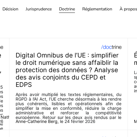
Décision
Jurisprudence
Doctrine
Réglementation
À propo
e
Digital Omnibus de l’UE : simplifier
É
le droit numérique sans affaiblir la
,
protection des données ? Analyse
L
des avis conjoints du CEPD et
s
c
EDPS
a
25
i
es
Après avoir multiplié les textes réglementaires, du
es
RGPD à l’AI Act, l’UE cherche désormais à les rendre
de
plus cohérents, lisibles et opérationnels afin de
es
simplifier la mise en conformité, réduire la charge
as
administrative et renforcer la compétitivité
es
,
Nathan
européenne. Retour sur les deux avis rendus par le
la
26
Anne-Catherine Berg
, le
24 février 2026
M
CEPD et EDPS.
ne
ne
en