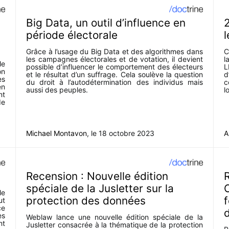
Big Data, un outil d’influence en
2
période électorale
l
Grâce à l’usage du Big Data et des algorithmes dans
C
les campagnes électorales et de votation, il devient
l
le
possible d’influencer le comportement des électeurs
L
on
et le résultat d’un suffrage. Cela soulève la question
d
es
du droit à l’autodétermination des individus mais
c
en
aussi des peuples.
l
nt
de
Michael Montavon
, le
18 octobre 2023
A
Recension : Nouvelle édition
R
spéciale de la Jusletter sur la
le
protection des données
f
ut
ce
es
Weblaw lance une nouvelle édition spéciale de la
nt
Jusletter consacrée à la thématique de la protection