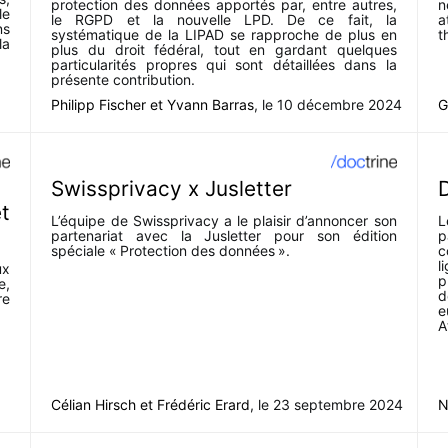
protection des données apportés par, entre autres,
n
le
le RGPD et la nouvelle LPD. De ce fait, la
a
ns
systématique de la LIPAD se rapproche de plus en
t
la
plus du droit fédéral, tout en gardant quelques
particularités propres qui sont détaillées dans la
présente contribution.
Philipp Fischer
et
Yvann Barras
, le
10 décembre 2024
G
Swissprivacy x Jusletter
D
t
L’équipe de Swissprivacy a le plaisir d’annoncer son
L
partenariat avec la Jusletter pour son édition
p
spéciale « Protection des données ».
c
l
ux
p
e,
d
re
e
A
Célian Hirsch
et
Frédéric Erard
, le
23 septembre 2024
N