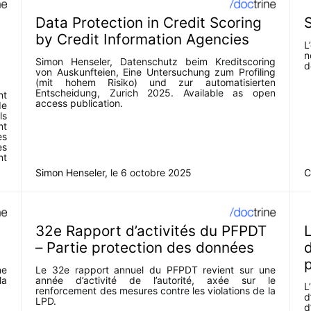
Data Protection in Credit Scoring
S
by Credit Information Agencies
L
n
Simon Henseler, Datenschutz beim Kreditscoring
d
von Auskunfteien, Eine Untersuchung zum Profiling
(mit hohem Risiko) und zur automatisierten
Entscheidung, Zurich 2025. Available as open
nt
access publication.
de
ls
nt
es
es
nt
Simon Henseler
, le
6 octobre 2025
C
32e Rapport d’activités du PFPDT
L
– Partie protection des données
d
ne
Le 32e rapport annuel du PFPDT revient sur une
la
année d’activité de l’autorité, axée sur le
L
renforcement des mesures contre les violations de la
d
LPD.
d