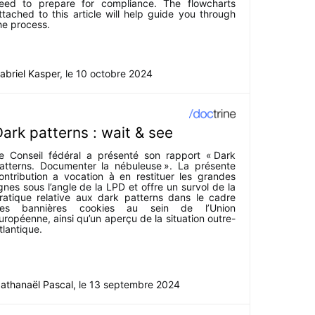
eed to prepare for compliance. The flowcharts
ttached to this article will help guide you through
he process.
abriel Kasper
, le
10 octobre 2024
ark patterns : wait & see
e Conseil fédéral a présenté son rapport « Dark
atterns. Documenter la nébuleuse ». La présente
ontribution a vocation à en restituer les grandes
ignes sous l’angle de la LPD et offre un survol de la
ratique relative aux dark patterns dans le cadre
es bannières cookies au sein de l’Union
uropéenne, ainsi qu’un aperçu de la situation outre-
tlantique.
athanaël Pascal
, le
13 septembre 2024