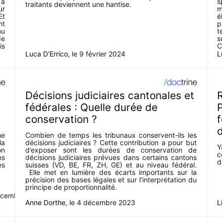
 à
s
traitants deviennent une hantise.
ur
m
Et
é
nt
p
nu
t
de
s
is
C
ce
Luca D'Errico
, le
9 février 2024
L
Décisions judiciaires cantonales et
R
fédérales : Quelle durée de
P
conservation ?
f
he
Combien de temps les tribunaux conservent-ils les
la
décisions judiciaires ? Cette contribution a pour but
Y
on
d’exposer sont les durées de conservation de
c
ns
décisions judiciaires prévues dans certains cantons
d
es
suisses (VD, BE, FR, ZH, GE) et au niveau fédéral.
Elle met en lumière des écarts importants sur la
précision des bases légales et sur l’interprétation du
principe de proportionnalité.
écembre
Anne Dorthe
, le
4 décembre 2023
L