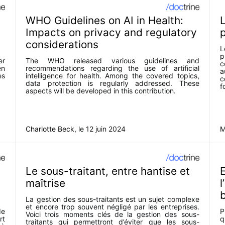
WHO Guidelines on AI in Health:
Impacts on privacy and regulatory
p
considerations
L
p
er
The WHO released various guidelines and
c
en
recommendations regarding the use of artificial
a
es
intelligence for health. Among the covered topics,
c
data protection is regularly addressed. These
f
aspects will be developed in this contribution.
Charlotte Beck
, le
12 juin 2024
M
Le sous-traitant, entre hantise et
E
maîtrise
l
b
La gestion des sous-traitants est un sujet complexe
et encore trop souvent négligé par les entreprises.
de
P
Voici trois moments clés de la gestion des sous-
rt
q
traitants qui permettront d’éviter que les sous-