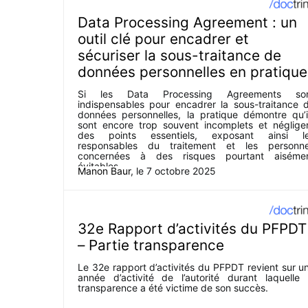
présence.
Data Processing Agreement : un
outil clé pour encadrer et
sécuriser la sous-traitance de
données personnelles en pratique
Si les Data Processing Agreements so
indispensables pour encadrer la sous-traitance 
données personnelles, la pratique démontre qu’i
sont encore trop souvent incomplets et néglige
des points essentiels, exposant ainsi l
responsables du traitement et les personn
concernées à des risques pourtant aiséme
évitables.
Manon Baur
, le
7 octobre 2025
32e Rapport d’activités du PFPDT
– Partie transparence
Le 32e rapport d’activités du PFPDT revient sur u
année d’activité de l’autorité durant laquelle 
transparence a été victime de son succès.